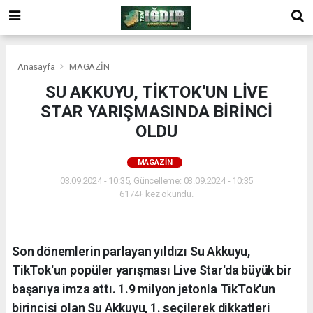
Anasayfa
MAGAZİN
SU AKKUYU, TİKTOK’UN LİVE
STAR YARIŞMASINDA BİRİNCİ
OLDU
MAGAZİN
03.09.2024 - 10:35, Güncelleme: 03.09.2024 - 10:35
6174+ kez okundu.
Son dönemlerin parlayan yıldızı Su Akkuyu,
TikTok'un popüler yarışması Live Star'da büyük bir
başarıya imza attı. 1.9 milyon jetonla TikTok'un
birincisi olan Su Akkuyu, 1. seçilerek dikkatleri