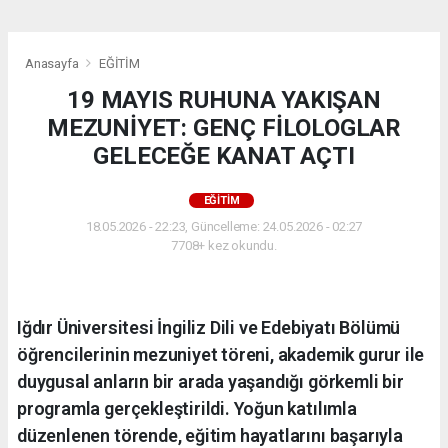
Anasayfa
EĞİTİM
19 MAYIS RUHUNA YAKIŞAN
MEZUNİYET: GENÇ FİLOLOGLAR
GELECEĞE KANAT AÇTI
EĞİTİM
18.05.2026 - 22:23, Güncelleme: 24.05.2026 - 02:27
7708+ kez okundu.
Iğdır Üniversitesi İngiliz Dili ve Edebiyatı Bölümü
öğrencilerinin mezuniyet töreni, akademik gurur ile
duygusal anların bir arada yaşandığı görkemli bir
programla gerçekleştirildi. Yoğun katılımla
düzenlenen törende, eğitim hayatlarını başarıyla