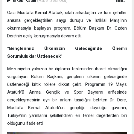
Erkek
|
Kadın
(Haberi Sesli Oku)
Gazi Mustafa Kemal Atatürk, silah arkadaşları ve tüm şehitler
anısına gerçekleştirilen saygı duruşu ve İstiklal Marşı'nın
okunmasıyla başlayan program, Bölüm Başkanı Dr. Özden
Dere’nin açılış konuşmasıyla devam etti.
"Gençlerimiz Ülkemizin Geleceğinde Önemli
Sorumluluklar Üstlenecek"
Mezuniyetin yalnızca bir diploma tesliminden ibaret olmadığını
vurgulayan Bölüm Başkanı, gençlerin ülkenin geleceğinde
üstleneceği kritik rollere dikkat çekti. Programın 19 Mayıs
Atatürk’ü Anma, Gençlik ve Spor Bayramı arifesinde
gerçekleşmesinin ayrı bir anlam taşıdığını belirten Dr. Dere,
Mustafa Kemal Atatürk’ün gençliğe duyduğu güvenin,
Türkiye’nin yarınlarını şekillendiren en temel değerlerden biri
olduğunu ifade etti.