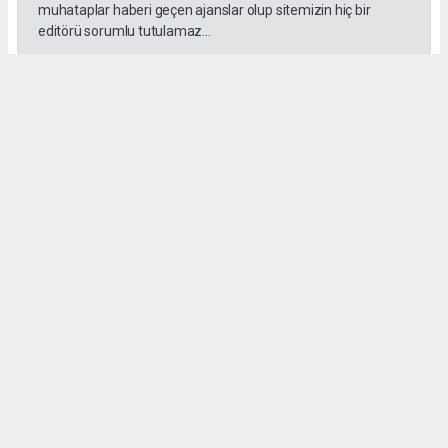
muhataplar haberi geçen ajanslar olup sitemizin hiç bir
editörü sorumlu tutulamaz...
#İngiliz Dili ve Edebiyatı Mezuniyet Töreni
#ığdır üniversitesi
Administrator Administrator
yeniigdirgazetesi@gmail.com
Okuyucu Yorumları
(0)
Gönder