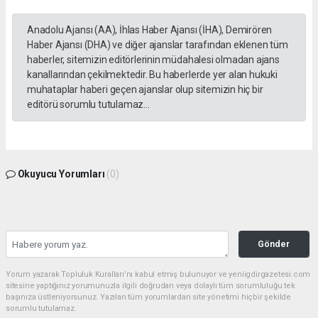
Anadolu Ajansı (AA), İhlas Haber Ajansı (İHA), Demirören
Haber Ajansı (DHA) ve diğer ajanslar tarafından eklenen tüm
haberler, sitemizin editörlerinin müdahalesi olmadan ajans
kanallarından çekilmektedir. Bu haberlerde yer alan hukuki
muhataplar haberi geçen ajanslar olup sitemizin hiç bir
editörü sorumlu tutulamaz...
Okuyucu Yorumları
(0)
Gönder
Yorum yazarak Topluluk Kuralları’nı kabul etmiş bulunuyor ve yeniigdirgazetesi.com
sitesine yaptığınız yorumunuzla ilgili doğrudan veya dolaylı tüm sorumluluğu tek
başınıza üstleniyorsunuz. Yazılan tüm yorumlardan site yönetimi hiçbir şekilde
sorumlu tutulamaz.