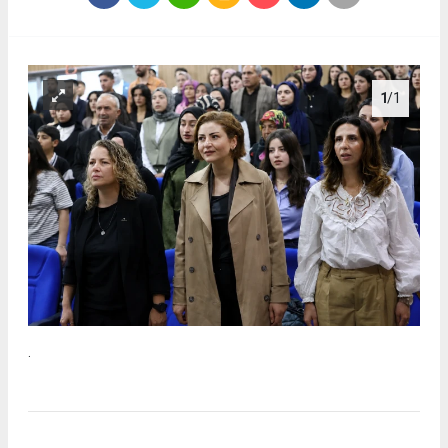
1
/1
.