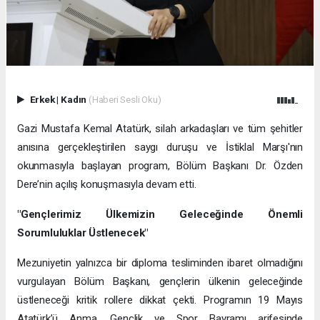
Erkek
|
Kadın
(Haberi Sesli Oku)
Gazi Mustafa Kemal Atatürk, silah arkadaşları ve tüm şehitler
anısına gerçekleştirilen saygı duruşu ve İstiklal Marşı'nın
okunmasıyla başlayan program, Bölüm Başkanı Dr. Özden
Dere’nin açılış konuşmasıyla devam etti.
"Gençlerimiz Ülkemizin Geleceğinde Önemli
Sorumluluklar Üstlenecek"
Mezuniyetin yalnızca bir diploma tesliminden ibaret olmadığını
vurgulayan Bölüm Başkanı, gençlerin ülkenin geleceğinde
üstleneceği kritik rollere dikkat çekti. Programın 19 Mayıs
Atatürk’ü Anma, Gençlik ve Spor Bayramı arifesinde