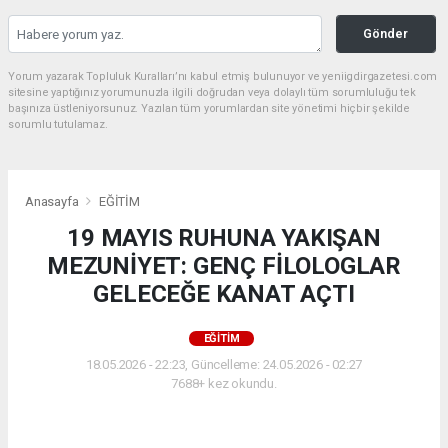
Gönder
Yorum yazarak Topluluk Kuralları’nı kabul etmiş bulunuyor ve yeniigdirgazetesi.com
sitesine yaptığınız yorumunuzla ilgili doğrudan veya dolaylı tüm sorumluluğu tek
başınıza üstleniyorsunuz. Yazılan tüm yorumlardan site yönetimi hiçbir şekilde
sorumlu tutulamaz.
Anasayfa
EĞİTİM
19 MAYIS RUHUNA YAKIŞAN
MEZUNİYET: GENÇ FİLOLOGLAR
GELECEĞE KANAT AÇTI
EĞİTİM
18.05.2026 - 22:23, Güncelleme: 24.05.2026 - 02:27
7688+ kez okundu.