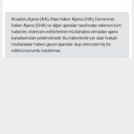
Anadolu Ajansı (AA), İhlas Haber Ajansı (İHA), Demirören
Haber Ajansı (DHA) ve diğer ajanslar tarafından eklenen tüm
haberler, sitemizin editörlerinin müdahalesi olmadan ajans
kanallarından çekilmektedir. Bu haberlerde yer alan hukuki
muhataplar haberi geçen ajanslar olup sitemizin hiç bir
editörü sorumlu tutulamaz...
#İngiliz Dili ve Edebiyatı Mezuniyet Töreni
#ığdır üniversitesi
Administrator Administrator
yeniigdirgazetesi@gmail.com