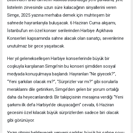
listelerin zirvesinde uzun süre kalacağının sinyallerini veren
Simge, 2025 yazına merhaba demek için muhteşem bir
sahnede hayranlarıyla buluşacak. 6 Haziran Cuma akşamı,
İstanbul’un en özel konser serilerinden Harbiye Açıkhava
Konserleri kapsamında sahne alacak olan sanatçı, sevenlerine
unutulmaz bir gece yaşatacak.
Her yıl gelenekselleşen Harbiye konserlerinde büyük bir
coşkuyla karşılanan Simge’nin bu konseri şimdiden sosyal
medyada konuşulmaya başlandı. Hayranları “Ne giyecek?”,
“Yeni şarkıları olacak mı?”, “Sürprizler var mı?” gibi sorularla
meraklarını dile getirirken, Simge’den gelen bir yorum ortalığı
daha da heyecanlandırdı. Bir takipçisinin mesajına verdiği “Yeni
şarkımı ilk defa Harbiye’de okuyacağım” cevabı, 6 Haziran
gecesini özel kılacak büyük sürprizlerden sadece biri olacak
gibi görünüyor.
Yazın ritmini belirleyecek yepyeni şarkılar, büyük bir sahne şovu