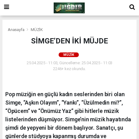
Anasayfa
MÜZİK
SİMGE’DEN İKİ MÜJDE
MÜZİK
25.04.2025 - 11:03, Güncelleme: 25.04.2025 - 11:03
2246+ kez okundu.
Pop müziğin en güçlü kadın seslerinden biri olan
Simge, “Aşkın Olayım”, “Yankı”, “Üzülmedin mi?”,
“Öpücem” ve “Önümüz Yaz” gibi hitlerle müzik
listelerinden düşmüyor. Simge’nin müzik hayatında
şimdi de yepyeni bir dönem başlıyor. Sanatçı, şu
günlerde stüdyoya kapanmış durumda ve