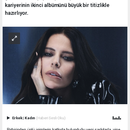
kariyerinin ikinci albümünü büyük bir titizlikle
hazırlıyor.
Erkek
|
Kadın
(Haberi Sesli Oku)
Birbirinden ünlü isimlerin katkıda bulunduğu yeni şarkılarla, yine