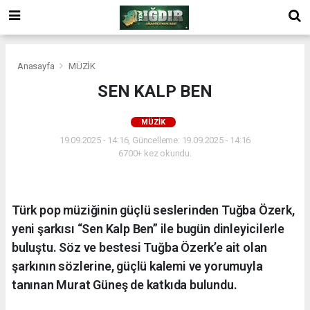
Anasayfa
MÜZİK
SEN KALP BEN
MÜZİK
19.09.2025 - 14:16, Güncelleme: 19.09.2025 - 14:16
6700+ kez okundu.
Türk pop müziğinin güçlü seslerinden Tuğba Özerk,
yeni şarkısı “Sen Kalp Ben” ile bugün dinleyicilerle
buluştu. Söz ve bestesi Tuğba Özerk’e ait olan
şarkının sözlerine, güçlü kalemi ve yorumuyla
tanınan Murat Güneş de katkıda bulundu.