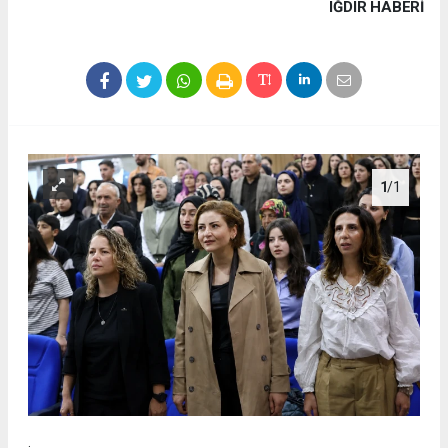
IĞDIR HABERİ
1
/1
.