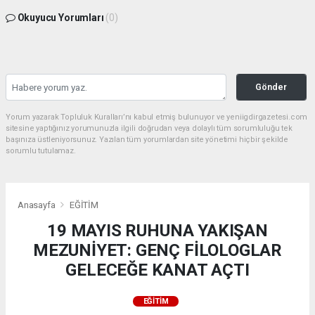
Okuyucu Yorumları
(0)
Gönder
Yorum yazarak Topluluk Kuralları’nı kabul etmiş bulunuyor ve yeniigdirgazetesi.com
sitesine yaptığınız yorumunuzla ilgili doğrudan veya dolaylı tüm sorumluluğu tek
başınıza üstleniyorsunuz. Yazılan tüm yorumlardan site yönetimi hiçbir şekilde
sorumlu tutulamaz.
Anasayfa
EĞİTİM
19 MAYIS RUHUNA YAKIŞAN
MEZUNİYET: GENÇ FİLOLOGLAR
GELECEĞE KANAT AÇTI
EĞİTİM