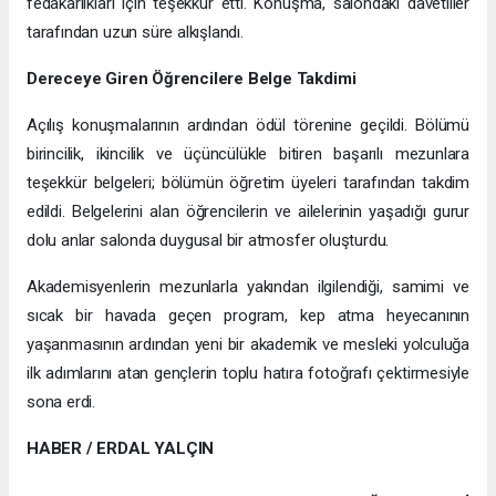
fedakârlıkları için teşekkür etti. Konuşma, salondaki davetliler
tarafından uzun süre alkışlandı.
Dereceye Giren Öğrencilere Belge Takdimi
Açılış konuşmalarının ardından ödül törenine geçildi. Bölümü
birincilik, ikincilik ve üçüncülükle bitiren başarılı mezunlara
teşekkür belgeleri; bölümün öğretim üyeleri tarafından takdim
edildi. Belgelerini alan öğrencilerin ve ailelerinin yaşadığı gurur
dolu anlar salonda duygusal bir atmosfer oluşturdu.
Akademisyenlerin mezunlarla yakından ilgilendiği, samimi ve
sıcak bir havada geçen program, kep atma heyecanının
yaşanmasının ardından yeni bir akademik ve mesleki yolculuğa
ilk adımlarını atan gençlerin toplu hatıra fotoğrafı çektirmesiyle
sona erdi.
HABER / ERDAL YALÇIN