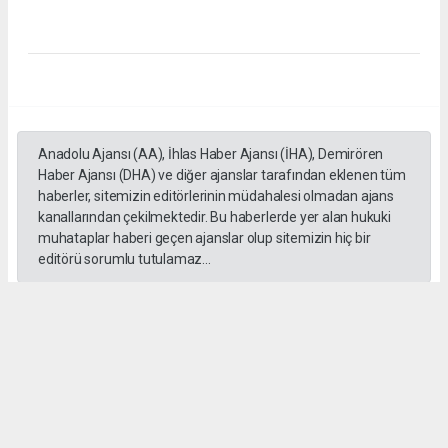
Anadolu Ajansı (AA), İhlas Haber Ajansı (İHA), Demirören
Haber Ajansı (DHA) ve diğer ajanslar tarafından eklenen tüm
haberler, sitemizin editörlerinin müdahalesi olmadan ajans
kanallarından çekilmektedir. Bu haberlerde yer alan hukuki
muhataplar haberi geçen ajanslar olup sitemizin hiç bir
editörü sorumlu tutulamaz...
#İngiliz Dili ve Edebiyatı Mezuniyet Töreni
#ığdır üniversitesi