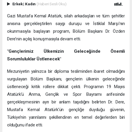
Erkek
|
Kadın
(Haberi Sesli Oku)
Gazi Mustafa Kemal Atatürk, silah arkadaşları ve tüm şehitler
anısına gerçekleştirilen saygı duruşu ve İstiklal Marşı'nın
okunmasıyla başlayan program, Bölüm Başkanı Dr. Özden
Dere’nin açılış konuşmasıyla devam etti.
"Gençlerimiz Ülkemizin Geleceğinde Önemli
Sorumluluklar Üstlenecek"
Mezuniyetin yalnızca bir diploma tesliminden ibaret olmadığını
vurgulayan Bölüm Başkanı, gençlerin ülkenin geleceğinde
üstleneceği kritik rollere dikkat çekti. Programın 19 Mayıs
Atatürk’ü Anma, Gençlik ve Spor Bayramı arifesinde
gerçekleşmesinin ayrı bir anlam taşıdığını belirten Dr. Dere,
Mustafa Kemal Atatürk’ün gençliğe duyduğu güvenin,
Türkiye’nin yarınlarını şekillendiren en temel değerlerden biri
olduğunu ifade etti.