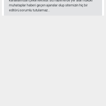
kanallarından çekilmektedir. Bu haberlerde yer alan hukuki
muhataplar haberi geçen ajanslar olup sitemizin hiç bir
editörü sorumlu tutulamaz...
#İngiliz Dili ve Edebiyatı Mezuniyet Töreni
#ığdır üniversitesi
Administrator Administrator
yeniigdirgazetesi@gmail.com
Okuyucu Yorumları
(0)
Gönder