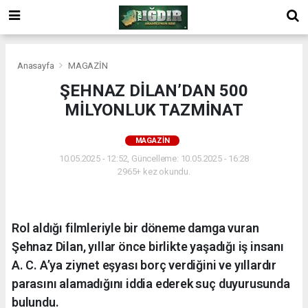
Anasayfa
MAGAZİN
ŞEHNAZ DİLAN’DAN 500
MİLYONLUK TAZMİNAT
MAGAZİN
10.05.2025 - 12:52, Güncelleme: 10.05.2025 - 16:28
2965+ kez okundu.
Rol aldığı filmleriyle bir döneme damga vuran
Şehnaz Dilan, yıllar önce birlikte yaşadığı iş insanı
A. C. A’ya ziynet eşyası borç verdiğini ve yıllardır
parasını alamadığını iddia ederek suç duyurusunda
bulundu.