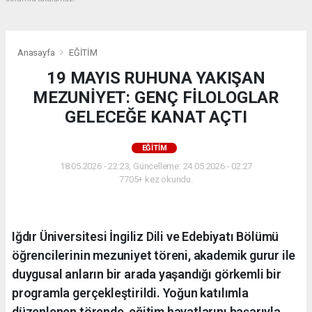
Anasayfa
EĞİTİM
19 MAYIS RUHUNA YAKIŞAN
MEZUNİYET: GENÇ FİLOLOGLAR
GELECEĞE KANAT AÇTI
EĞİTİM
18.05.2026 - 22:23, Güncelleme: 24.05.2026 - 02:27
7705+ kez okundu.
Iğdır Üniversitesi İngiliz Dili ve Edebiyatı Bölümü
öğrencilerinin mezuniyet töreni, akademik gurur ile
duygusal anların bir arada yaşandığı görkemli bir
programla gerçekleştirildi. Yoğun katılımla
düzenlenen törende, eğitim hayatlarını başarıyla