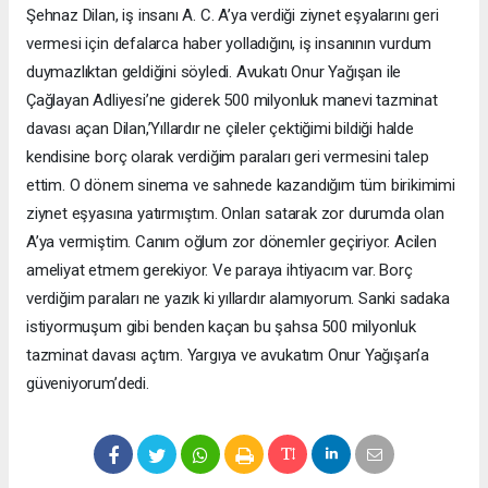
Şehnaz Dilan, iş insanı A. C. A’ya verdiği ziynet eşyalarını geri
vermesi için defalarca haber yolladığını, iş insanının vurdum
duymazlıktan geldiğini söyledi. Avukatı Onur Yağışan ile
Çağlayan Adliyesi’ne giderek 500 milyonluk manevi tazminat
davası açan Dilan,’Yıllardır ne çileler çektiğimi bildiği halde
kendisine borç olarak verdiğim paraları geri vermesini talep
ettim. O dönem sinema ve sahnede kazandığım tüm birikimimi
ziynet eşyasına yatırmıştım. Onları satarak zor durumda olan
A’ya vermiştim. Canım oğlum zor dönemler geçiriyor. Acilen
ameliyat etmem gerekiyor. Ve paraya ihtiyacım var. Borç
verdiğim paraları ne yazık ki yıllardır alamıyorum. Sanki sadaka
istiyormuşum gibi benden kaçan bu şahsa 500 milyonluk
tazminat davası açtım. Yargıya ve avukatım Onur Yağışan’a
güveniyorum’dedi.