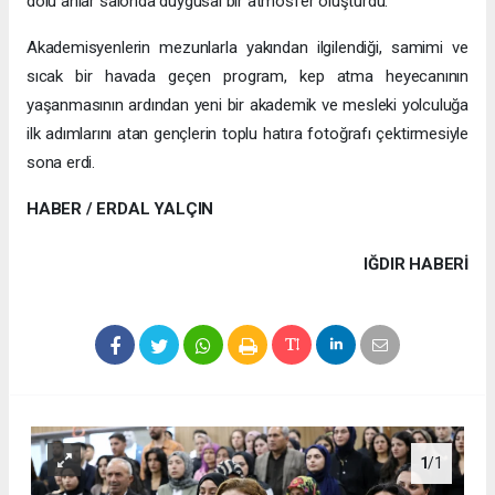
dolu anlar salonda duygusal bir atmosfer oluşturdu.
Akademisyenlerin mezunlarla yakından ilgilendiği, samimi ve
sıcak bir havada geçen program, kep atma heyecanının
yaşanmasının ardından yeni bir akademik ve mesleki yolculuğa
ilk adımlarını atan gençlerin toplu hatıra fotoğrafı çektirmesiyle
sona erdi.
HABER / ERDAL YALÇIN
IĞDIR HABERİ
1
/1