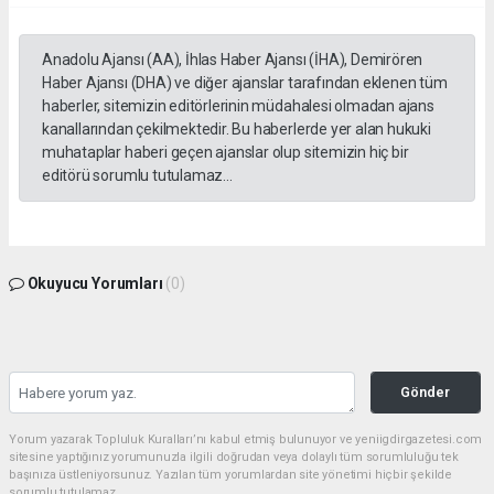
Anadolu Ajansı (AA), İhlas Haber Ajansı (İHA), Demirören
Haber Ajansı (DHA) ve diğer ajanslar tarafından eklenen tüm
haberler, sitemizin editörlerinin müdahalesi olmadan ajans
kanallarından çekilmektedir. Bu haberlerde yer alan hukuki
muhataplar haberi geçen ajanslar olup sitemizin hiç bir
editörü sorumlu tutulamaz...
Okuyucu Yorumları
(0)
Gönder
Yorum yazarak Topluluk Kuralları’nı kabul etmiş bulunuyor ve yeniigdirgazetesi.com
sitesine yaptığınız yorumunuzla ilgili doğrudan veya dolaylı tüm sorumluluğu tek
başınıza üstleniyorsunuz. Yazılan tüm yorumlardan site yönetimi hiçbir şekilde
sorumlu tutulamaz.