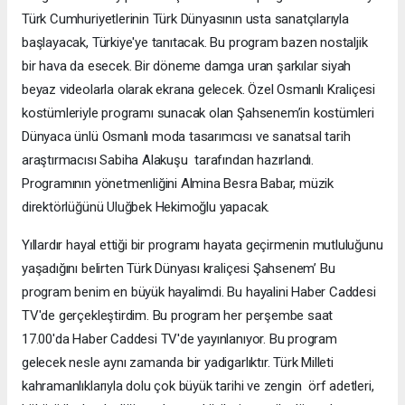
Türk Cumhuriyetlerinin Türk Dünyasının usta sanatçılarıyla
başlayacak, Türkiye'ye tanıtacak. Bu program bazen nostaljik
bir hava da esecek. Bir döneme damga uran şarkılar siyah
beyaz videolarla olarak ekrana gelecek. Özel Osmanlı Kraliçesi
kostümleriyle programı sunacak olan Şahsenem’in kostümleri
Dünyaca ünlü Osmanlı moda tasarımcısı ve sanatsal tarih
araştırmacısı Sabiha Alakuşu tarafından hazırlandı.
Programının yönetmenliğini Almina Besra Babar, müzik
direktörlüğünü Uluğbek Hekimoğlu yapacak.
Yıllardır hayal ettiği bir programı hayata geçirmenin mutluluğunu
yaşadığını belirten Türk Dünyası kraliçesi Şahsenem’ Bu
program benim en büyük hayalimdi. Bu hayalini Haber Caddesi
TV'de gerçekleştirdim. Bu program her perşembe saat
17.00'da Haber Caddesi TV'de yayınlanıyor. Bu program
gelecek nesle aynı zamanda bir yadigarlıktır. Türk Milleti
kahramanlıklarıyla dolu çok büyük tarihi ve zengin örf adetleri,