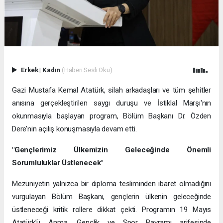
Erkek
|
Kadın
(Haberi Sesli Oku)
Gazi Mustafa Kemal Atatürk, silah arkadaşları ve tüm şehitler
anısına gerçekleştirilen saygı duruşu ve İstiklal Marşı'nın
okunmasıyla başlayan program, Bölüm Başkanı Dr. Özden
Dere’nin açılış konuşmasıyla devam etti.
"Gençlerimiz Ülkemizin Geleceğinde Önemli
Sorumluluklar Üstlenecek"
Mezuniyetin yalnızca bir diploma tesliminden ibaret olmadığını
vurgulayan Bölüm Başkanı, gençlerin ülkenin geleceğinde
üstleneceği kritik rollere dikkat çekti. Programın 19 Mayıs
Atatürk’ü Anma, Gençlik ve Spor Bayramı arifesinde