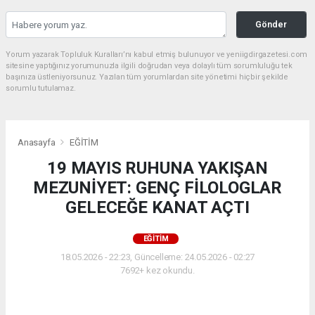
Gönder
Yorum yazarak Topluluk Kuralları’nı kabul etmiş bulunuyor ve yeniigdirgazetesi.com
sitesine yaptığınız yorumunuzla ilgili doğrudan veya dolaylı tüm sorumluluğu tek
başınıza üstleniyorsunuz. Yazılan tüm yorumlardan site yönetimi hiçbir şekilde
sorumlu tutulamaz.
Anasayfa
EĞİTİM
19 MAYIS RUHUNA YAKIŞAN
MEZUNİYET: GENÇ FİLOLOGLAR
GELECEĞE KANAT AÇTI
EĞİTİM
18.05.2026 - 22:23, Güncelleme: 24.05.2026 - 02:27
7692+ kez okundu.