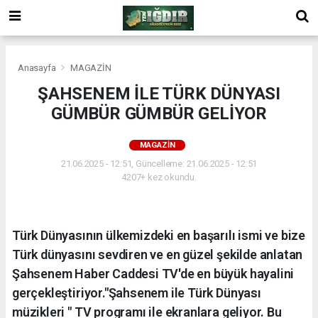
Anasayfa
MAGAZİN
ŞAHSENEM İLE TÜRK DÜNYASI
GÜMBÜR GÜMBÜR GELİYOR
MAGAZİN
21.06.2025 - 12:51, Güncelleme: 21.06.2025 - 12:51
4207+ kez okundu.
Türk Dünyasının ülkemizdeki en başarılı ismi ve bize
Türk dünyasını sevdiren ve en güzel şekilde anlatan
Şahsenem Haber Caddesi TV'de en büyük hayalini
gerçekleştiriyor."Şahsenem ile Türk Dünyası
müzikleri " TV programı ile ekranlara geliyor. Bu