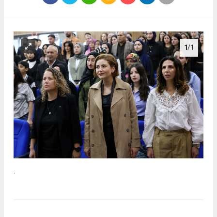
1
/1
.