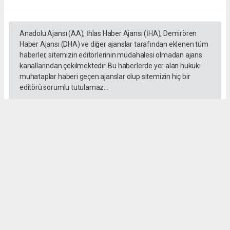
Anadolu Ajansı (AA), İhlas Haber Ajansı (İHA), Demirören
Haber Ajansı (DHA) ve diğer ajanslar tarafından eklenen tüm
haberler, sitemizin editörlerinin müdahalesi olmadan ajans
kanallarından çekilmektedir. Bu haberlerde yer alan hukuki
muhataplar haberi geçen ajanslar olup sitemizin hiç bir
editörü sorumlu tutulamaz...
#İngiliz Dili ve Edebiyatı Mezuniyet Töreni
#ığdır üniversitesi
Administrator Administrator
yeniigdirgazetesi@gmail.com