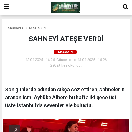
Anasayfa
MAGAZİN
SAHNEYİ ATEŞE VERDİ
MAGAZİN
13.04.2025 - 16:26, Güncelleme: 13.04.2025 - 16:26
2932+ kez okundu.
Son günlerde adından sıkça söz ettiren, sahnelerin
aranan ismi Aybüke Albere bu hafta iki gece üst
üste İstanbul’da sevenleriyle buluştu.