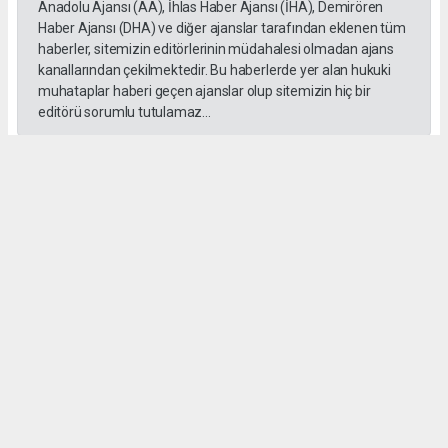
Anadolu Ajansı (AA), İhlas Haber Ajansı (İHA), Demirören
Haber Ajansı (DHA) ve diğer ajanslar tarafından eklenen tüm
haberler, sitemizin editörlerinin müdahalesi olmadan ajans
kanallarından çekilmektedir. Bu haberlerde yer alan hukuki
muhataplar haberi geçen ajanslar olup sitemizin hiç bir
editörü sorumlu tutulamaz...
#İngiliz Dili ve Edebiyatı Mezuniyet Töreni
#ığdır üniversitesi
Administrator Administrator
yeniigdirgazetesi@gmail.com
Okuyucu Yorumları
(0)