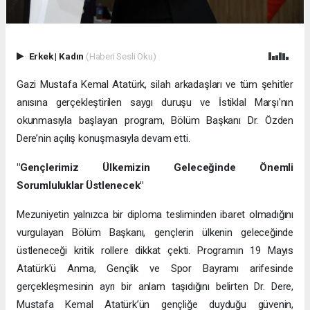
Erkek
|
Kadın
(Haberi Sesli Oku)
Gazi Mustafa Kemal Atatürk, silah arkadaşları ve tüm şehitler
anısına gerçekleştirilen saygı duruşu ve İstiklal Marşı'nın
okunmasıyla başlayan program, Bölüm Başkanı Dr. Özden
Dere’nin açılış konuşmasıyla devam etti.
"Gençlerimiz Ülkemizin Geleceğinde Önemli
Sorumluluklar Üstlenecek"
Mezuniyetin yalnızca bir diploma tesliminden ibaret olmadığını
vurgulayan Bölüm Başkanı, gençlerin ülkenin geleceğinde
üstleneceği kritik rollere dikkat çekti. Programın 19 Mayıs
Atatürk’ü Anma, Gençlik ve Spor Bayramı arifesinde
gerçekleşmesinin ayrı bir anlam taşıdığını belirten Dr. Dere,
Mustafa Kemal Atatürk’ün gençliğe duyduğu güvenin,