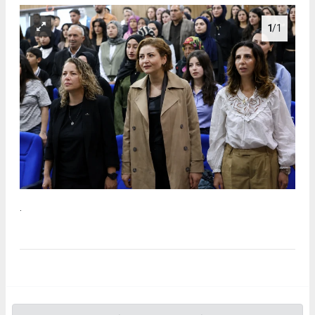
1
/1
.