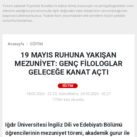
Yorum yazarak Topluluk Kuralları’nı kabul etmiş bulunuyor ve yeniigdirgazetesi.com
sitesine yaptığınız yorumunuzla ilgili doğrudan veya dolaylı tüm sorumluluğu tek
başınıza üstleniyorsunuz. Yazılan tüm yorumlardan site yönetimi hiçbir şekilde
sorumlu tutulamaz.
Anasayfa
EĞİTİM
19 MAYIS RUHUNA YAKIŞAN
MEZUNİYET: GENÇ FİLOLOGLAR
GELECEĞE KANAT AÇTI
EĞİTİM
18.05.2026 - 22:23, Güncelleme: 24.05.2026 - 02:27
7705+ kez okundu.
Iğdır Üniversitesi İngiliz Dili ve Edebiyatı Bölümü
öğrencilerinin mezuniyet töreni, akademik gurur ile