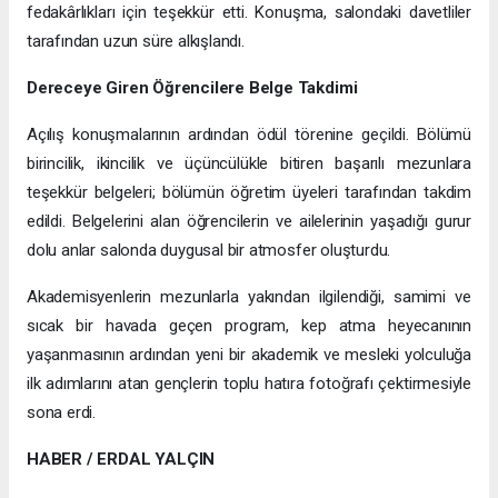
fedakârlıkları için teşekkür etti. Konuşma, salondaki davetliler
tarafından uzun süre alkışlandı.
Dereceye Giren Öğrencilere Belge Takdimi
Açılış konuşmalarının ardından ödül törenine geçildi. Bölümü
birincilik, ikincilik ve üçüncülükle bitiren başarılı mezunlara
teşekkür belgeleri; bölümün öğretim üyeleri tarafından takdim
edildi. Belgelerini alan öğrencilerin ve ailelerinin yaşadığı gurur
dolu anlar salonda duygusal bir atmosfer oluşturdu.
Akademisyenlerin mezunlarla yakından ilgilendiği, samimi ve
sıcak bir havada geçen program, kep atma heyecanının
yaşanmasının ardından yeni bir akademik ve mesleki yolculuğa
ilk adımlarını atan gençlerin toplu hatıra fotoğrafı çektirmesiyle
sona erdi.
HABER / ERDAL YALÇIN