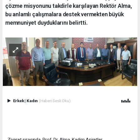
çözme misyonunu takdirle karşılayan Rektör Alma,
bu anlamlı çalışmalara destek vermekten büyük
memnuniyet duyduklarını belirtti.
Erkek
|
Kadın
(Haberi Sesli Oku)
Ziyaret sırasında, Prof. Dr. Alma, Kadim Aşiretler