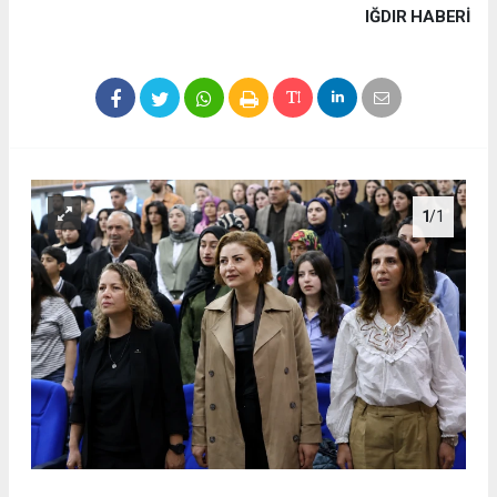
IĞDIR HABERİ
1
/1