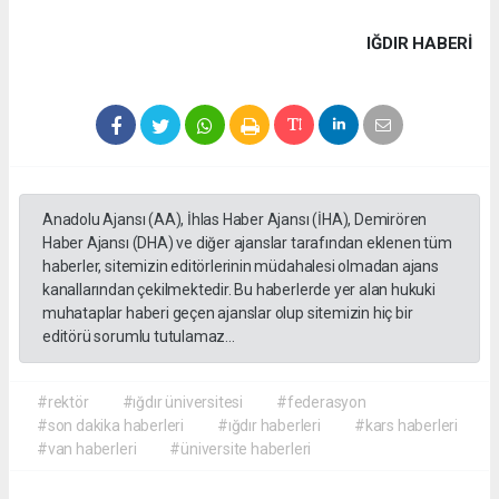
IĞDIR HABERİ
Anadolu Ajansı (AA), İhlas Haber Ajansı (İHA), Demirören
Haber Ajansı (DHA) ve diğer ajanslar tarafından eklenen tüm
haberler, sitemizin editörlerinin müdahalesi olmadan ajans
kanallarından çekilmektedir. Bu haberlerde yer alan hukuki
muhataplar haberi geçen ajanslar olup sitemizin hiç bir
editörü sorumlu tutulamaz...
#rektör
#ığdır üniversitesi
#federasyon
#son dakika haberleri
#ığdır haberleri
#kars haberleri
#van haberleri
#üniversite haberleri