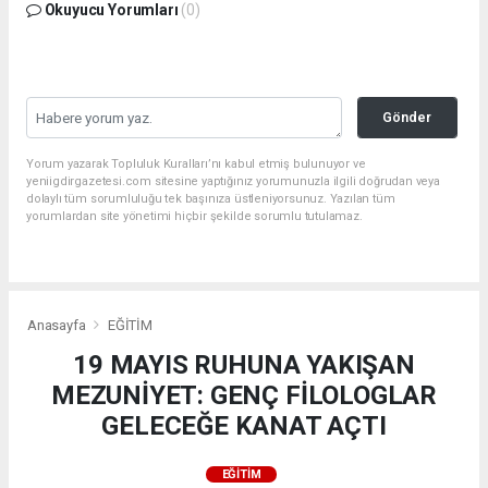
Okuyucu Yorumları
(0)
Gönder
Yorum yazarak Topluluk Kuralları’nı kabul etmiş bulunuyor ve
yeniigdirgazetesi.com sitesine yaptığınız yorumunuzla ilgili doğrudan veya
dolaylı tüm sorumluluğu tek başınıza üstleniyorsunuz. Yazılan tüm
yorumlardan site yönetimi hiçbir şekilde sorumlu tutulamaz.
Anasayfa
EĞİTİM
19 MAYIS RUHUNA YAKIŞAN
MEZUNİYET: GENÇ FİLOLOGLAR
GELECEĞE KANAT AÇTI
EĞİTİM