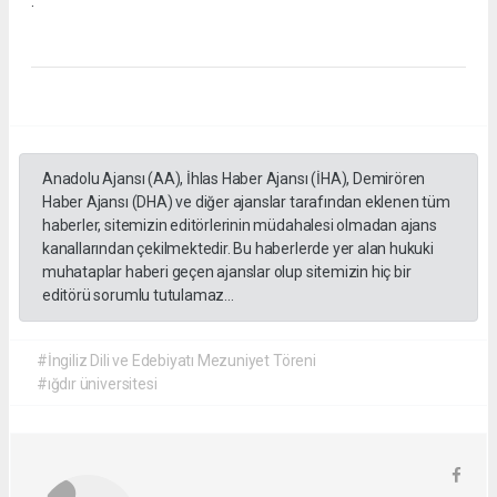
.
Anadolu Ajansı (AA), İhlas Haber Ajansı (İHA), Demirören
Haber Ajansı (DHA) ve diğer ajanslar tarafından eklenen tüm
haberler, sitemizin editörlerinin müdahalesi olmadan ajans
kanallarından çekilmektedir. Bu haberlerde yer alan hukuki
muhataplar haberi geçen ajanslar olup sitemizin hiç bir
editörü sorumlu tutulamaz...
#İngiliz Dili ve Edebiyatı Mezuniyet Töreni
#ığdır üniversitesi