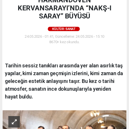
HARMANDÖVEN
KERVANSARAYI’NDA “NAKŞ-I
SARAY” BÜYÜSÜ
KÜLTÜR-SANAT
24.05.2026 - 01:41, Güncelleme: 24.05.2026 - 15:10
8670+ kez okundu.
Tarihin sessiz tanıkları arasında yer alan asırlık taş
yapılar, kimi zaman geçmişin izlerini, kimi zaman da
geleceğin estetik anlayışını taşır. Bu kez o tarihi
atmosfer, sanatın ince dokunuşlarıyla yeniden
hayat buldu.