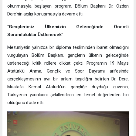
okunmasıyla başlayan program, Bölüm Başkanı Dr. Özden
Dere’nin açılış konuşmasıyla devam etti.
"Gençlerimiz Ülkemizin Geleceğinde Önemli
Sorumluluklar Üstlenecek"
Mezuniyetin yalnızca bir diploma tesliminden ibaret olmadığını
vurgulayan Bölüm Başkanı, gençlerin ülkenin geleceğinde
üstleneceği kritik rollere dikkat çekti. Programın 19 Mayıs
Atatürk’ü Anma, Gençlik ve Spor Bayramı arifesinde
gerçekleşmesinin ayrı bir anlam taşıdığını belirten Dr. Dere,
Mustafa Kemal Atatürk’ün gençliğe duyduğu güvenin,
Türkiye’nin yarınlarını şekillendiren en temel değerlerden biri
olduğunu ifade etti.