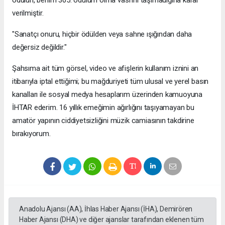
ödülün, benim 305. ödülüm olma vasfını taşımadığına karar
verilmiştir.
"Sanatçı onuru, hiçbir ödülden veya sahne ışığından daha
değersiz değildir."
Şahsıma ait tüm görsel, video ve afişlerin kullanım iznini an
itibarıyla iptal ettiğimi; bu mağduriyeti tüm ulusal ve yerel basın
kanalları ile sosyal medya hesaplarım üzerinden kamuoyuna
İHTAR ederim. 16 yıllık emeğimin ağırlığını taşıyamayan bu
amatör yapının ciddiyetsizliğini müzik camiasının takdirine
bırakıyorum.
Anadolu Ajansı (AA), İhlas Haber Ajansı (İHA), Demirören
Haber Ajansı (DHA) ve diğer ajanslar tarafından eklenen tüm