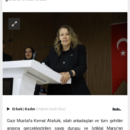
Erkek
|
Kadın
(Haberi Sesli Oku)
Gazi Mustafa Kemal Atatürk, silah arkadaşları ve tüm şehitler
anısına gerçekleştirilen saygı duruşu ve İstiklal Marşı'nın