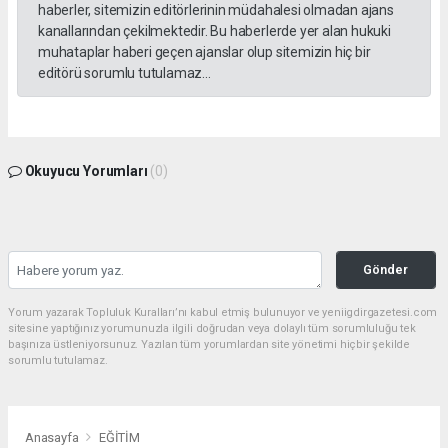
haberler, sitemizin editörlerinin müdahalesi olmadan ajans
kanallarından çekilmektedir. Bu haberlerde yer alan hukuki
muhataplar haberi geçen ajanslar olup sitemizin hiç bir
editörü sorumlu tutulamaz...
Okuyucu Yorumları
(0)
Gönder
Yorum yazarak Topluluk Kuralları’nı kabul etmiş bulunuyor ve yeniigdirgazetesi.com
sitesine yaptığınız yorumunuzla ilgili doğrudan veya dolaylı tüm sorumluluğu tek
başınıza üstleniyorsunuz. Yazılan tüm yorumlardan site yönetimi hiçbir şekilde
sorumlu tutulamaz.
Anasayfa
EĞİTİM