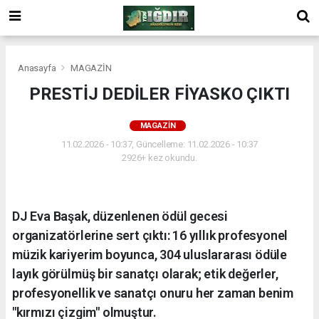
Anasayfa
MAGAZİN
PRESTİJ DEDİLER FİYASKO ÇIKTI
MAGAZİN
11.02.2026 - 10:37, Güncelleme: 11.02.2026 - 10:37
2926+ kez okundu.
DJ Eva Başak, düzenlenen ödül gecesi
organizatörlerine sert çıktı: 16 yıllık profesyonel
müzik kariyerim boyunca, 304 uluslararası ödüle
layık görülmüş bir sanatçı olarak; etik değerler,
profesyonellik ve sanatçı onuru her zaman benim
"kırmızı çizgim" olmuştur.