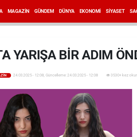
A
MAGAZİN
GÜNDEM
DÜNYA
EKONOMİ
SİYASET
SA
A YARIŞA BİR ADIM ÖN
24.03.2025 - 12:08, Güncelleme: 24.03.2025 - 12:08
3530+ kez oku
ZİN