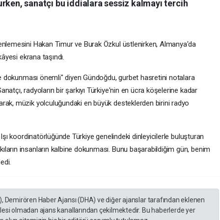
rken, sanatçı bu iddialara sessiz kalmayı tercih
zenlemesini Hakan Timur ve Burak Özkul üstlenirken, Almanya'da
kâyesi ekrana taşındı.
ğine dokunması önemli" diyen Gündoğdu, gurbet hasretini notalara
natçı, radyoların bir şarkıyı Türkiye'nin en ücra köşelerine kadar
rak, müzik yolculuğundaki en büyük desteklerden birini radyo
 Işı koordinatörlüğünde Türkiye genelindeki dinleyicilerle buluşturan
ıların insanların kalbine dokunması. Bunu başarabildiğim gün, benim
edi.
), Demirören Haber Ajansı (DHA) ve diğer ajanslar tarafından eklenen
lesi olmadan ajans kanallarından çekilmektedir. Bu haberlerde yer