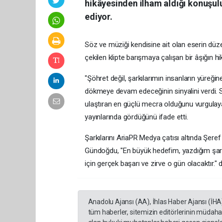
hikâyesinden ilham aldığı konuşulu
ediyor.
Söz ve müziği kendisine ait olan eserin dü
çekilen klipte barışmaya çalışan bir âşığın hi
"Şöhret değil, şarkılarımın insanların yüre
dökmeye devam edeceğinin sinyalini verdi. Sa
ulaştıran en güçlü mecra olduğunu vurgulaya
yayınlarında gördüğünü ifade etti.
Şarkılarını AriaPR Medya çatısı altında Şeref
Gündoğdu, "En büyük hedefim, yazdığım şark
için gerçek başarı ve zirve o gün olacaktır." d
Anadolu Ajansı (AA), İhlas Haber Ajansı (İHA
tüm haberler, sitemizin editörlerinin müdaha