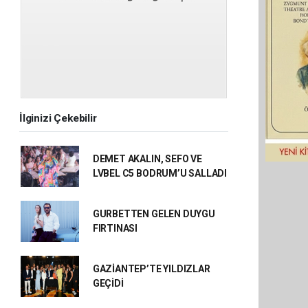
İlginizi Çekebilir
DEMET AKALIN, SEFO VE
LVBEL C5 BODRUM’U SALLADI
GURBETTEN GELEN DUYGU
FIRTINASI
GAZİANTEP’TE YILDIZLAR
GEÇİDİ