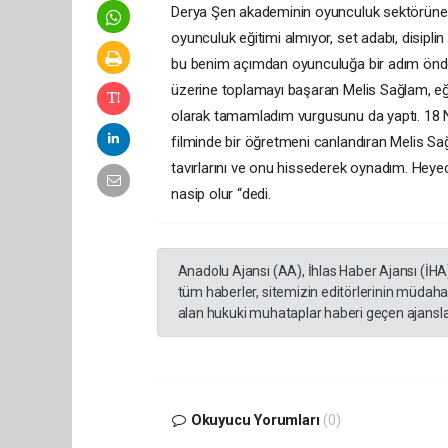
Derya Şen akademinin oyunculuk sektörüne 
oyunculuk eğitimi almıyor, set adabı, disiplin
bu benim açımdan oyunculuğa bir adım önde 
üzerine toplamayı başaran Melis Sağlam, eğ
olarak tamamladım vurgusunu da yaptı. 18 N
filminde bir öğretmeni canlandıran Melis 
tavırlarını ve onu hissederek oynadım. Heye
nasip olur “dedi.
Anadolu Ajansı (AA), İhlas Haber Ajansı (İHA
tüm haberler, sitemizin editörlerinin müdaha
alan hukuki muhataplar haberi geçen ajanslar
Okuyucu Yorumları
(0)