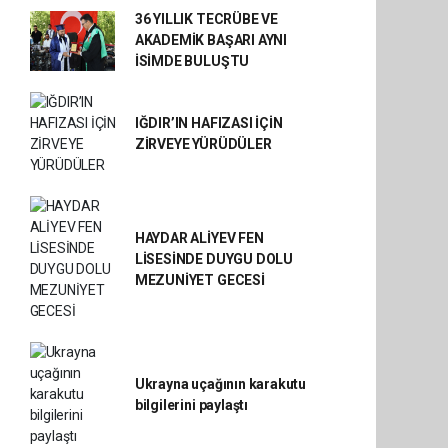
36 YILLIK TECRÜBE VE
AKADEMİK BAŞARI AYNI
İSİMDE BULUŞTU
IĞDIR’IN HAFIZASI İÇİN
ZİRVEYE YÜRÜDÜLER
HAYDAR ALİYEV FEN
LİSESİNDE DUYGU DOLU
MEZUNİYET GECESİ
Ukrayna uçağının karakutu
bilgilerini paylaştı