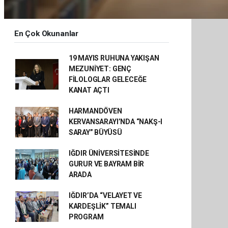
En Çok Okunanlar
19 MAYIS RUHUNA YAKIŞAN
MEZUNİYET: GENÇ
FİLOLOGLAR GELECEĞE
KANAT AÇTI
HARMANDÖVEN
KERVANSARAYI’NDA “NAKŞ-I
SARAY” BÜYÜSÜ
IĞDIR ÜNİVERSİTESİNDE
GURUR VE BAYRAM BİR
ARADA
IĞDIR’DA “VELAYET VE
KARDEŞLİK” TEMALI
PROGRAM