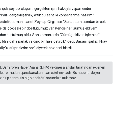
ne çok şey borçluyum, gerçekten işini hakkıyla yapan ender
rımızı gerçekleştirdik, artık bu sene ki konserlerime hazırım.’’
rılı estetik uzmanı Janet Zeynep Girgin ise ‘’Sanat camiasından birçok
ile de çok eski bir dostluğumuz var. Kendisine ‘’Gümüş eldiven’’
rından kurtulmuş oldu. Son zamanlarda ‘’Gümüş eldiven işlemine’’
ildini daha parlak ve dinç bir hale getirdik.’’ dedi. Başarılı şarkıcı Nilay
k sürprizlerim var.’’ diyerek sözlerini bitirdi.
), Demirören Haber Ajansı (DHA) ve diğer ajanslar tarafından eklenen
lesi olmadan ajans kanallarından çekilmektedir. Bu haberlerde yer
 olup sitemizin hiç bir editörü sorumlu tutulamaz...