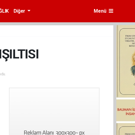
ĞLIK
Diğer
Menü
ŞILTISI
ndu.