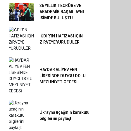
36 YILLIK TECRÜBE VE
AKADEMİK BAŞARI AYNI
İSİMDE BULUŞTU
IĞDIR’IN HAFIZASI İÇİN
ZİRVEYE YÜRÜDÜLER
HAYDAR ALİYEV FEN
LİSESİNDE DUYGU DOLU
MEZUNİYET GECESİ
Ukrayna uçağının karakutu
bilgilerini paylaştı