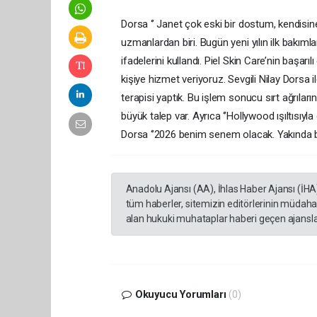
Dorsa ‘’ Janet çok eski bir dostum, kendisi
uzmanlardan biri. Bugün yeni yılın ilk bakımla
ifadelerini kullandı. Piel Skin Care’nin başa
kişiye hizmet veriyoruz. Sevgili Nilay Dorsa 
terapisi yaptık. Bu işlem sonucu sırt ağrıla
büyük talep var. Ayrıca ‘’Hollywood ışıltısıyla c
Dorsa ‘’2026 benim senem olacak. Yakında büyü
Anadolu Ajansı (AA), İhlas Haber Ajansı (İHA
tüm haberler, sitemizin editörlerinin müdaha
alan hukuki muhataplar haberi geçen ajanslar
Okuyucu Yorumları
(0)