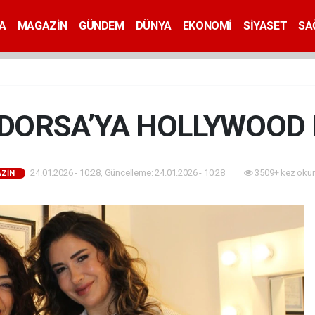
A
MAGAZİN
GÜNDEM
DÜNYA
EKONOMİ
SİYASET
SA
DORSA’YA HOLLYWOOD I
24.01.2026 - 10:28, Güncelleme: 24.01.2026 - 10:28
3509+ kez oku
ZİN