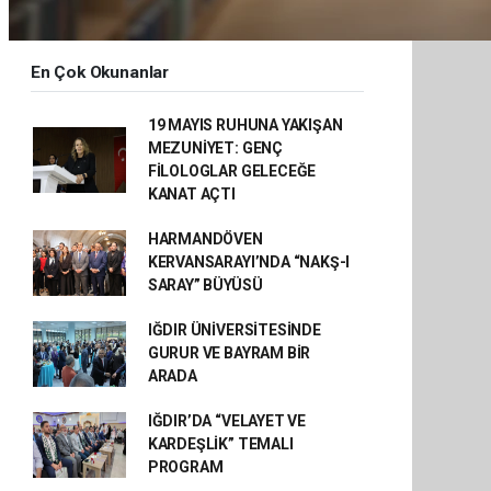
En Çok Okunanlar
19 MAYIS RUHUNA YAKIŞAN
MEZUNİYET: GENÇ
FİLOLOGLAR GELECEĞE
KANAT AÇTI
HARMANDÖVEN
KERVANSARAYI’NDA “NAKŞ-I
SARAY” BÜYÜSÜ
IĞDIR ÜNİVERSİTESİNDE
GURUR VE BAYRAM BİR
ARADA
IĞDIR’DA “VELAYET VE
KARDEŞLİK” TEMALI
PROGRAM