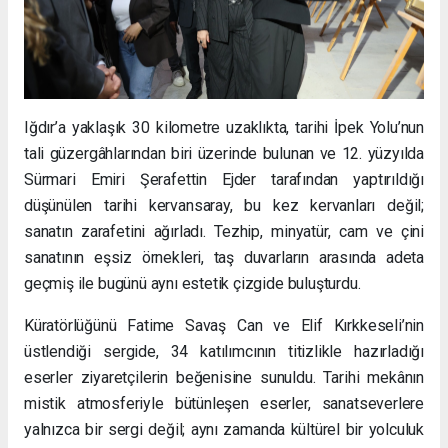
Iğdır’a yaklaşık 30 kilometre uzaklıkta, tarihi İpek Yolu’nun
tali güzergâhlarından biri üzerinde bulunan ve 12. yüzyılda
Sürmari Emiri Şerafettin Ejder tarafından yaptırıldığı
düşünülen tarihi kervansaray, bu kez kervanları değil;
sanatın zarafetini ağırladı. Tezhip, minyatür, cam ve çini
sanatının eşsiz örnekleri, taş duvarların arasında adeta
geçmiş ile bugünü aynı estetik çizgide buluşturdu.
Küratörlüğünü Fatime Savaş Can ve Elif Kırkkeseli’nin
üstlendiği sergide, 34 katılımcının titizlikle hazırladığı
eserler ziyaretçilerin beğenisine sunuldu. Tarihi mekânın
mistik atmosferiyle bütünleşen eserler, sanatseverlere
yalnızca bir sergi değil; aynı zamanda kültürel bir yolculuk