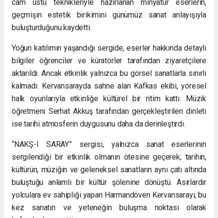
cam üstü teknikleriyle hazırlanan minyatür eserlerin,
geçmişin estetik birikimini günümüz sanat anlayışıyla
buluşturduğunu kaydetti.
Yoğun katılımın yaşandığı sergide, eserler hakkında detaylı
bilgiler öğrenciler ve küratörler tarafından ziyaretçilere
aktarıldı. Ancak etkinlik yalnızca bu görsel sanatlarla sınırlı
kalmadı. Kervansarayda sahne alan Kafkas ekibi, yöresel
halk oyunlarıyla etkinliğe kültürel bir ritim kattı. Müzik
öğretmeni Serhat Akkuş tarafından gerçekleştirilen dinleti
ise tarihi atmosferin duygusunu daha da derinleştirdi.
“NAKŞ-I SARAY” sergisi, yalnızca sanat eserlerinin
sergilendiği bir etkinlik olmanın ötesine geçerek; tarihin,
kültürün, müziğin ve geleneksel sanatların aynı çatı altında
buluştuğu anlamlı bir kültür şölenine dönüştü. Asırlardır
yolculara ev sahipliği yapan Harmandöven Kervansarayı, bu
kez sanatın ve yeteneğin buluşma noktası olarak