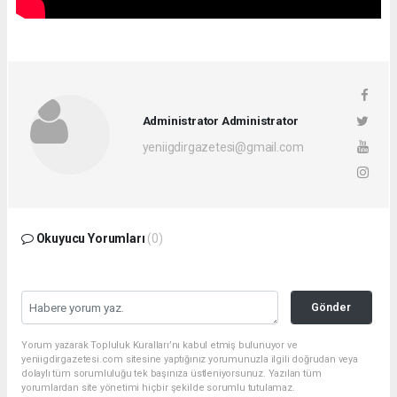
Administrator Administrator
yeniigdirgazetesi@gmail.com
Okuyucu Yorumları
(0)
Gönder
Yorum yazarak Topluluk Kuralları’nı kabul etmiş bulunuyor ve
yeniigdirgazetesi.com sitesine yaptığınız yorumunuzla ilgili doğrudan veya
dolaylı tüm sorumluluğu tek başınıza üstleniyorsunuz. Yazılan tüm
yorumlardan site yönetimi hiçbir şekilde sorumlu tutulamaz.