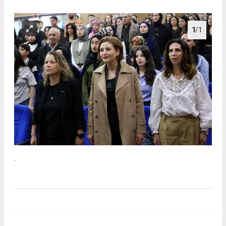
1
/1
.