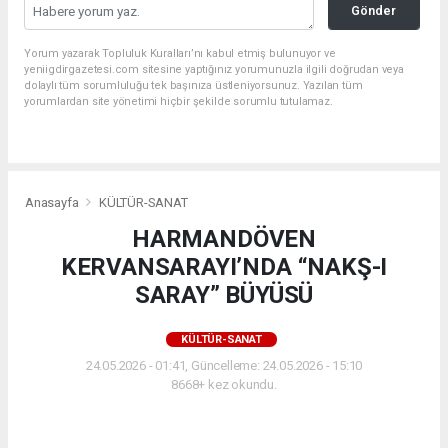
Gönder
Yorum yazarak Topluluk Kuralları’nı kabul etmiş bulunuyor ve
yeniigdirgazetesi.com sitesine yaptığınız yorumunuzla ilgili doğrudan veya
dolaylı tüm sorumluluğu tek başınıza üstleniyorsunuz. Yazılan tüm
yorumlardan site yönetimi hiçbir şekilde sorumlu tutulamaz.
Anasayfa
KÜLTÜR-SANAT
HARMANDÖVEN
KERVANSARAYI’NDA “NAKŞ-I
SARAY” BÜYÜSÜ
KÜLTÜR-SANAT
24.05.2026 - 01:41, Güncelleme: 24.05.2026 - 15:10
8668+ kez okundu.