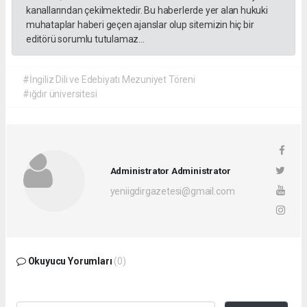
kanallarından çekilmektedir. Bu haberlerde yer alan hukuki
muhataplar haberi geçen ajanslar olup sitemizin hiç bir
editörü sorumlu tutulamaz...
#İngiliz Dili ve Edebiyatı Mezuniyet Töreni
#ığdır üniversitesi
Administrator Administrator
yeniigdirgazetesi@gmail.com
Okuyucu Yorumları
(0)