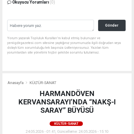
Okuyucu Yorumları
(0)
Gönder
Yorum yazarak Topluluk Kuralları’nı kabul etmiş bulunuyor ve
yeniigdirgazetesi.com sitesine yaptığınız yorumunuzla ilgili doğrudan veya
dolaylı tüm sorumluluğu tek başınıza üstleniyorsunuz. Yazılan tüm
yorumlardan site yönetimi hiçbir şekilde sorumlu tutulamaz.
Anasayfa
KÜLTÜR-SANAT
HARMANDÖVEN
KERVANSARAYI’NDA “NAKŞ-I
SARAY” BÜYÜSÜ
KÜLTÜR-SANAT
24.05.2026 - 01:41, Güncelleme: 24.05.2026 - 15:10