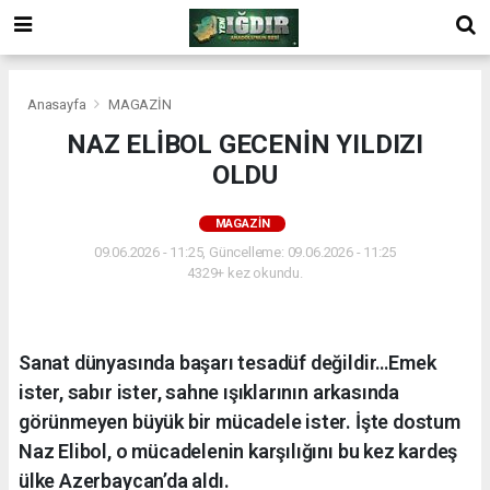
Anasayfa
MAGAZİN
NAZ ELİBOL GECENİN YILDIZI
OLDU
MAGAZİN
09.06.2026 - 11:25, Güncelleme: 09.06.2026 - 11:25
4329+ kez okundu.
Sanat dünyasında başarı tesadüf değildir…Emek
ister, sabır ister, sahne ışıklarının arkasında
görünmeyen büyük bir mücadele ister. İşte dostum
Naz Elibol, o mücadelenin karşılığını bu kez kardeş
ülke Azerbaycan’da aldı.