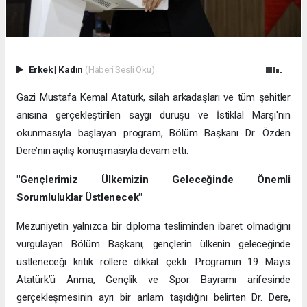
Erkek
|
Kadın
(Haberi Sesli Oku)
Gazi Mustafa Kemal Atatürk, silah arkadaşları ve tüm şehitler
anısına gerçekleştirilen saygı duruşu ve İstiklal Marşı'nın
okunmasıyla başlayan program, Bölüm Başkanı Dr. Özden
Dere’nin açılış konuşmasıyla devam etti.
"Gençlerimiz Ülkemizin Geleceğinde Önemli
Sorumluluklar Üstlenecek"
Mezuniyetin yalnızca bir diploma tesliminden ibaret olmadığını
vurgulayan Bölüm Başkanı, gençlerin ülkenin geleceğinde
üstleneceği kritik rollere dikkat çekti. Programın 19 Mayıs
Atatürk’ü Anma, Gençlik ve Spor Bayramı arifesinde
gerçekleşmesinin ayrı bir anlam taşıdığını belirten Dr. Dere,