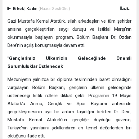
Erkek
|
Kadın
(Haberi Sesli Oku)
Gazi Mustafa Kemal Atatürk, silah arkadaşları ve tüm şehitler
anısına gerçekleştirilen saygı duruşu ve İstiklal Marşı'nın
okunmasıyla başlayan program, Bölüm Başkanı Dr. Özden
Dere’nin açılış konuşmasıyla devam etti.
"Gençlerimiz Ülkemizin Geleceğinde Önemli
Sorumluluklar Üstlenecek"
Mezuniyetin yalnızca bir diploma tesliminden ibaret olmadığını
vurgulayan Bölüm Başkanı, gençlerin ülkenin geleceğinde
üstleneceği kritik rollere dikkat çekti. Programın 19 Mayıs
Atatürk’ü Anma, Gençlik ve Spor Bayramı arifesinde
gerçekleşmesinin ayrı bir anlam taşıdığını belirten Dr. Dere,
Mustafa Kemal Atatürk’ün gençliğe duyduğu güvenin,
Türkiye’nin yarınlarını şekillendiren en temel değerlerden biri
olduğunu ifade etti.