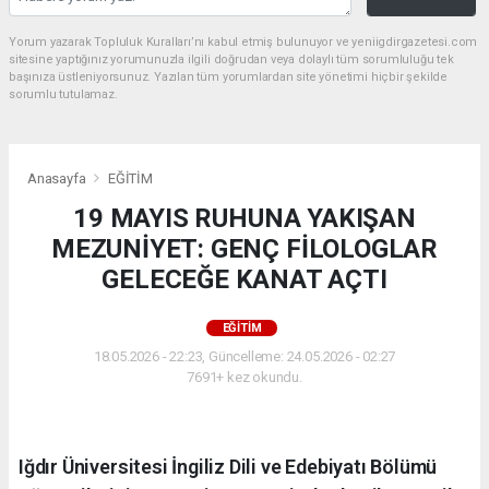
Yorum yazarak Topluluk Kuralları’nı kabul etmiş bulunuyor ve yeniigdirgazetesi.com
sitesine yaptığınız yorumunuzla ilgili doğrudan veya dolaylı tüm sorumluluğu tek
başınıza üstleniyorsunuz. Yazılan tüm yorumlardan site yönetimi hiçbir şekilde
sorumlu tutulamaz.
Anasayfa
EĞİTİM
19 MAYIS RUHUNA YAKIŞAN
MEZUNİYET: GENÇ FİLOLOGLAR
GELECEĞE KANAT AÇTI
EĞİTİM
18.05.2026 - 22:23, Güncelleme: 24.05.2026 - 02:27
7691+ kez okundu.
Iğdır Üniversitesi İngiliz Dili ve Edebiyatı Bölümü