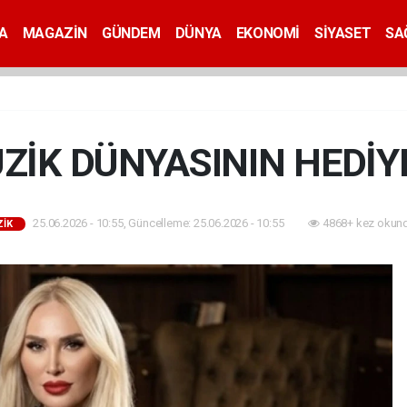
A
MAGAZİN
GÜNDEM
DÜNYA
EKONOMİ
SİYASET
SA
ZİK DÜNYASININ HEDİYE
25.06.2026 - 10:55, Güncelleme: 25.06.2026 - 10:55
4868+ kez okund
İK