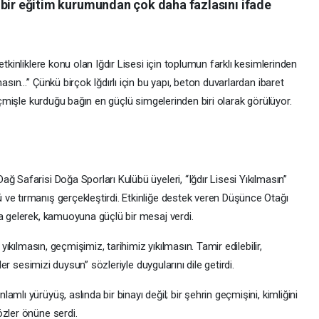
çin bir eğitim kurumundan çok daha fazlasını ifade
etkinliklere konu olan Iğdır Lisesi için toplumun farklı kesimlerinden
masın…” Çünkü birçok Iğdırlı için bu yapı, beton duvarlardan ibaret
geçmişle kurduğu bağın en güçlü simgelerinden biri olarak görülüyor.
ğ Safarisi Doğa Sporları Kulübü üyeleri, “Iğdır Lisesi Yıkılmasın”
ve tırmanış gerçekleştirdi. Etkinliğe destek veren Düşünce Otağı
ya gelerek, kamuoyuna güçlü bir mesaj verdi.
 yıkılmasın, geçmişimiz, tarihimiz yıkılmasın. Tamir edilebilir,
iler sesimizi duysun” sözleriyle duygularını dile getirdi.
mlı yürüyüş, aslında bir binayı değil; bir şehrin geçmişini, kimliğini
özler önüne serdi.