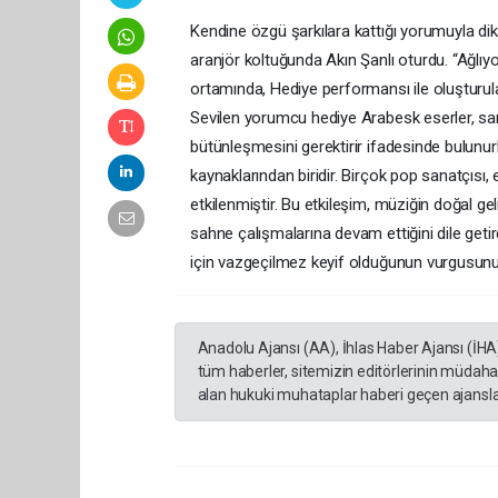
Kendine özgü şarkılara kattığı yorumuyla dikk
aranjör koltuğunda Akın Şanlı oturdu. “Ağlıy
ortamında, Hediye performansı ile oluşturul
Sevilen yorumcu hediye Arabesk eserler, sa
bütünleşmesini gerektirir ifadesinde bulunu
kaynaklarından biridir. Birçok pop sanatçısı,
etkilenmiştir. Bu etkileşim, müziğin doğal gel
sahne çalışmalarına devam ettiğini dile geti
için vazgeçilmez keyif olduğunun vurgusunu
Anadolu Ajansı (AA), İhlas Haber Ajansı (İHA
tüm haberler, sitemizin editörlerinin müdaha
alan hukuki muhataplar haberi geçen ajanslar