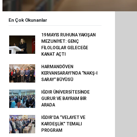
En Çok Okunanlar
19 MAYIS RUHUNA YAKIŞAN
MEZUNİYET: GENÇ
FİLOLOGLAR GELECEĞE
KANAT AÇTI
HARMANDÖVEN
KERVANSARAYI’NDA “NAKŞ-I
SARAY” BÜYÜSÜ
IĞDIR ÜNİVERSİTESİNDE
GURUR VE BAYRAM BİR
ARADA
IĞDIR’DA “VELAYET VE
KARDEŞLİK” TEMALI
PROGRAM