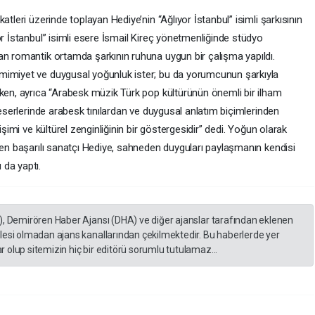
atleri üzerinde toplayan Hediye’nin “Ağlıyor İstanbul” isimli şarkısının
or İstanbul” isimli esere İsmail Kireç yönetmenliğinde stüdyo
an romantik ortamda şarkının ruhuna uygun bir çalışma yapıldı.
mimiyet ve duygusal yoğunluk ister; bu da yorumcunun şarkıyla
rken, ayrıca “Arabesk müzik Türk pop kültürünün önemli bir ilham
 eserlerinde arabesk tınılardan ve duygusal anlatım biçimlerinden
işimi ve kültürel zenginliğinin bir göstergesidir” dedi. Yoğun olarak
ren başarılı sanatçı Hediye, sahneden duyguları paylaşmanın kendisi
 da yaptı.
), Demirören Haber Ajansı (DHA) ve diğer ajanslar tarafından eklenen
lesi olmadan ajans kanallarından çekilmektedir. Bu haberlerde yer
 olup sitemizin hiç bir editörü sorumlu tutulamaz...