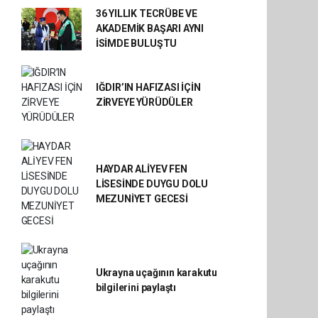
36 YILLIK TECRÜBE VE
AKADEMİK BAŞARI AYNI
İSİMDE BULUŞTU
IĞDIR’IN HAFIZASI İÇİN
ZİRVEYE YÜRÜDÜLER
HAYDAR ALİYEV FEN
LİSESİNDE DUYGU DOLU
MEZUNİYET GECESİ
Ukrayna uçağının karakutu
bilgilerini paylaştı