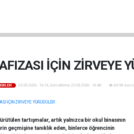
HAFIZASI İÇİN ZİRVEYE
25.05.2026 - 16:14, Güncelleme: 25.05.2026 - 16:48
6318+ kez o
BERLERİ
ürütülen tartışmalar, artık yalnızca bir okul binasının
hrin geçmişine tanıklık eden, binlerce öğrencinin