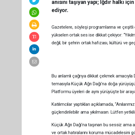
anısını taşıyan yapı; Iğdır halkı i
ediyor.
Gazetelere, söyleşi programlarına ve çeşitli 
yükselen ortak ses ise dikkat çekiyor: “Yıkıl
değil; bir şehrin ortak hafızası, kültürü ve 
Bu anlamlı çağrıya dikkat çekmek amacıyla Da
temasıyla Küçük Ağrı Dağı’na doğa yürüyüşü 
Platformu üyeleri de aynı yürüyüşte bir ara
Katılımcılar yaptıkları açıklamada, “Anılarımız
güçlendirilebilir ama yıkılmasın. Lütfen yetkil
Küçük Ağrı Dağı’na taşınan bu sessiz ama anla
ve ortak hatıralarını koruma mücadelesini g