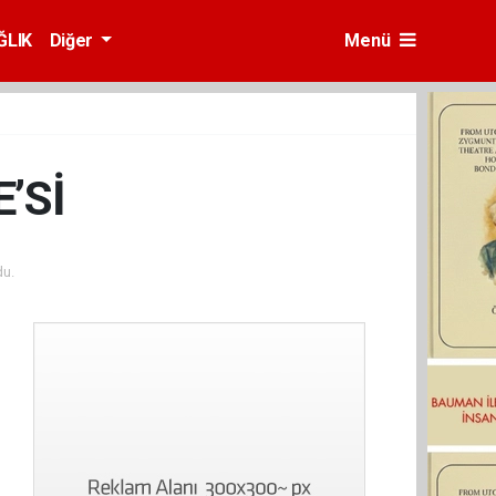
ĞLIK
Diğer
Menü
’Sİ
u.