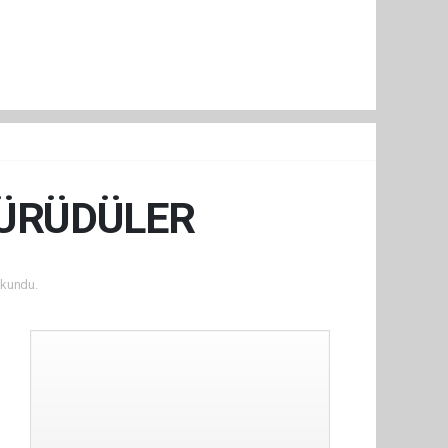
 YÜRÜDÜLER
kundu.