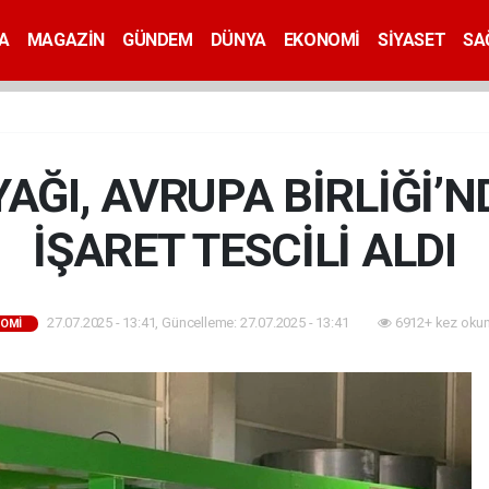
A
MAGAZİN
GÜNDEM
DÜNYA
EKONOMİ
SİYASET
SA
AĞI, AVRUPA BİRLİĞİ’
İŞARET TESCİLİ ALDI
27.07.2025 - 13:41, Güncelleme: 27.07.2025 - 13:41
6912+ kez oku
OMİ