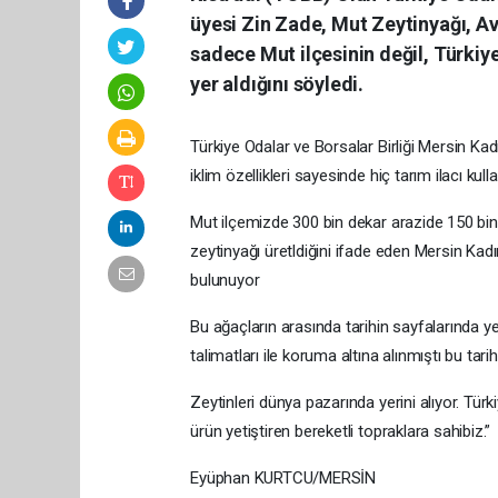
üyesi Zin Zade, Mut Zeytinyağı, Avr
sadece Mut ilçesinin değil, Türkiye
yer aldığını söyledi.
Türkiye Odalar ve Borsalar Birliği Mersin Kad
iklim özellikleri sayesinde hiç tarım ilacı kul
Mut ilçemizde 300 bin dekar arazide 150 bin
zeytinyağı üretldiğini ifade eden Mersin Kad
bulunuyor
Bu ağaçların arasında tarihin sayfalarında y
talimatları ile koruma altına alınmıştı bu tarih
Zeytinleri dünya pazarında yerini alıyor. Türk
ürün yetiştiren bereketli topraklara sahibiz.”
Eyüphan KURTCU/MERSİN