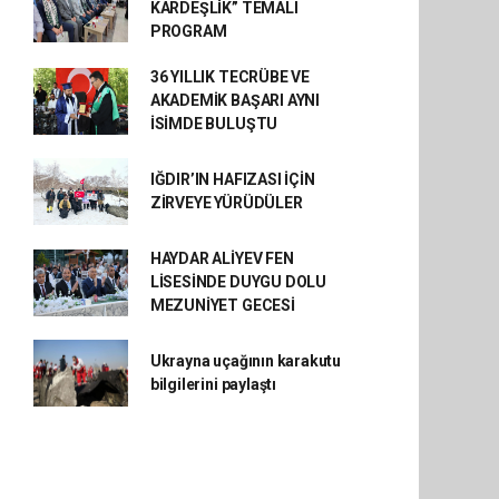
KARDEŞLİK” TEMALI
PROGRAM
36 YILLIK TECRÜBE VE
AKADEMİK BAŞARI AYNI
İSİMDE BULUŞTU
IĞDIR’IN HAFIZASI İÇİN
ZİRVEYE YÜRÜDÜLER
HAYDAR ALİYEV FEN
LİSESİNDE DUYGU DOLU
MEZUNİYET GECESİ
Ukrayna uçağının karakutu
bilgilerini paylaştı