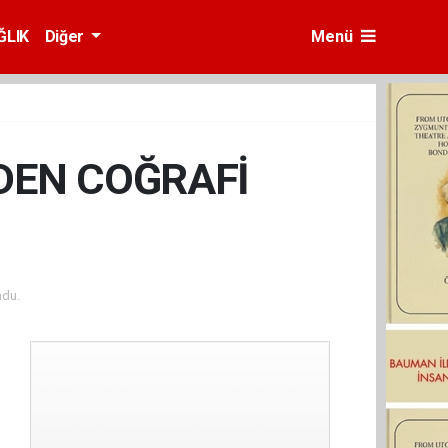
ĞLIK
Diğer
Menü
NDEN COĞRAFİ
ndu.