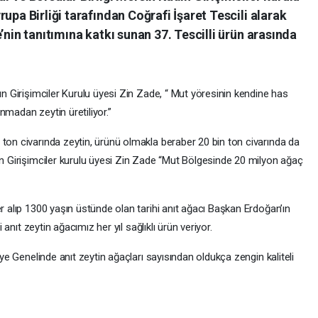
upa Birliği tarafından Coğrafi İşaret Tescili alarak
’nin tanıtımına katkı sunan 37. Tescilli ürün arasında
ın Girişimciler Kurulu üyesi Zin Zade, “ Mut yöresinin kendine has
lanmadan zeytin üretiliyor.”
 ton civarında zeytin, ürünü olmakla beraber 20 bin ton civarında da
ın Girişimciler kurulu üyesi Zin Zade “Mut Bölgesinde 20 milyon ağaç
er alıp 1300 yaşın üstünde olan tarihi anıt ağacı Başkan Erdoğan’ın
i anıt zeytin ağacımız her yıl sağlıklı ürün veriyor.
iye Genelinde anıt zeytin ağaçları sayısından oldukça zengin kaliteli