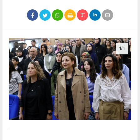
1
/1
.