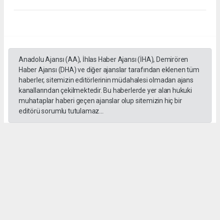
Anadolu Ajansı (AA), İhlas Haber Ajansı (İHA), Demirören
Haber Ajansı (DHA) ve diğer ajanslar tarafından eklenen tüm
haberler, sitemizin editörlerinin müdahalesi olmadan ajans
kanallarından çekilmektedir. Bu haberlerde yer alan hukuki
muhataplar haberi geçen ajanslar olup sitemizin hiç bir
editörü sorumlu tutulamaz...
#İngiliz Dili ve Edebiyatı Mezuniyet Töreni
#ığdır üniversitesi
Administrator Administrator
yeniigdirgazetesi@gmail.com