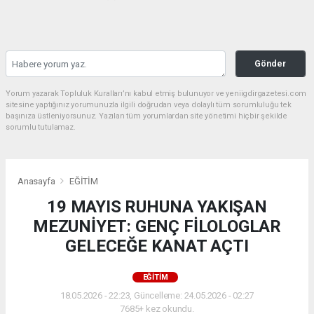
Gönder
Yorum yazarak Topluluk Kuralları’nı kabul etmiş bulunuyor ve yeniigdirgazetesi.com
sitesine yaptığınız yorumunuzla ilgili doğrudan veya dolaylı tüm sorumluluğu tek
başınıza üstleniyorsunuz. Yazılan tüm yorumlardan site yönetimi hiçbir şekilde
sorumlu tutulamaz.
Anasayfa
EĞİTİM
19 MAYIS RUHUNA YAKIŞAN
MEZUNİYET: GENÇ FİLOLOGLAR
GELECEĞE KANAT AÇTI
EĞİTİM
18.05.2026 - 22:23, Güncelleme: 24.05.2026 - 02:27
7685+ kez okundu.