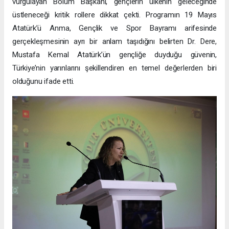
vurgulayan Bölüm Başkanı, gençlerin ülkenin geleceğinde
üstleneceği kritik rollere dikkat çekti. Programın 19 Mayıs
Atatürk’ü Anma, Gençlik ve Spor Bayramı arifesinde
gerçekleşmesinin ayrı bir anlam taşıdığını belirten Dr. Dere,
Mustafa Kemal Atatürk’ün gençliğe duyduğu güvenin,
Türkiye’nin yarınlarını şekillendiren en temel değerlerden biri
olduğunu ifade etti.