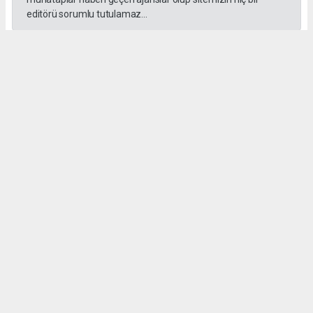
editörü sorumlu tutulamaz...
#İngiliz Dili ve Edebiyatı Mezuniyet Töreni
#ığdır üniversitesi
Administrator Administrator
yeniigdirgazetesi@gmail.com
Okuyucu Yorumları
(0)
Gönder