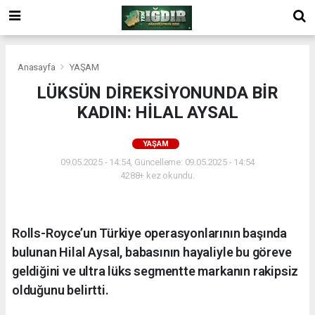
Anasayfa
YAŞAM
LÜKSÜN DİREKSİYONUNDA BİR
KADIN: HİLAL AYSAL
YAŞAM
09.05.2025 - 14:54, Güncelleme: 09.05.2025 - 14:54
4288+ kez okundu.
Rolls-Royce’un Türkiye operasyonlarının başında
bulunan Hilal Aysal, babasının hayaliyle bu göreve
geldiğini ve ultra lüks segmentte markanın rakipsiz
olduğunu belirtti.