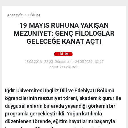
Anasayfa
EĞİTİM
19 MAYIS RUHUNA YAKIŞAN
MEZUNİYET: GENÇ FİLOLOGLAR
GELECEĞE KANAT AÇTI
EĞİTİM
18.05.2026 - 22:23, Güncelleme: 24.05.2026 - 02:27
7708+ kez okundu.
Iğdır Üniversitesi İngiliz Dili ve Edebiyatı Bölümü
öğrencilerinin mezuniyet töreni, akademik gurur ile
duygusal anların bir arada yaşandığı görkemli bir
programla gerçekleştirildi. Yoğun katılımla
düzenlenen törende, eğitim hayatlarını başarıyla