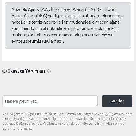
Anadolu Ajansı (AA), İhlas Haber Ajansı (İHA), Demirören
Haber Ajansı (DHA) ve diğer ajanslar tarafından eklenen tüm
haberler, sitemizin editörlerinin müdahalesi olmadan ajans
kanallarından çekilmektedir. Bu haberlerde yer alan hukuki
muhataplar haberi geçen ajanslar olup sitemizin hiç bir
editörü sorumlu tutulamaz...
Okuyucu Yorumları
(0)
Gönder
Yorum yazarak Topluluk Kuralları’nı kabul etmiş bulunuyor ve yeniigdirgazetesi.com
sitesine yaptığınız yorumunuzla ilgili doğrudan veya dolaylı tüm sorumluluğu tek
başınıza üstleniyorsunuz. Yazılan tüm yorumlardan site yönetimi hiçbir şekilde
sorumlu tutulamaz.