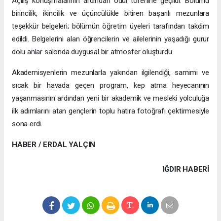
Açılış konuşmalarının ardından ödül törenine geçildi. Bölümü
birincilik, ikincilik ve üçüncülükle bitiren başarılı mezunlara
teşekkür belgeleri; bölümün öğretim üyeleri tarafından takdim
edildi. Belgelerini alan öğrencilerin ve ailelerinin yaşadığı gurur
dolu anlar salonda duygusal bir atmosfer oluşturdu.
Akademisyenlerin mezunlarla yakından ilgilendiği, samimi ve
sıcak bir havada geçen program, kep atma heyecanının
yaşanmasının ardından yeni bir akademik ve mesleki yolculuğa
ilk adımlarını atan gençlerin toplu hatıra fotoğrafı çektirmesiyle
sona erdi.
HABER / ERDAL YALÇIN
IĞDIR HABERİ