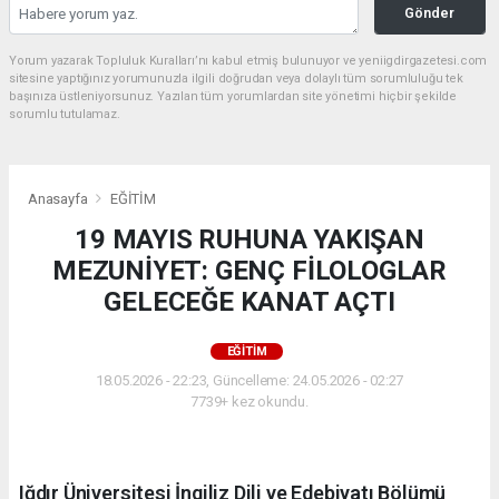
Gönder
Yorum yazarak Topluluk Kuralları’nı kabul etmiş bulunuyor ve yeniigdirgazetesi.com
sitesine yaptığınız yorumunuzla ilgili doğrudan veya dolaylı tüm sorumluluğu tek
başınıza üstleniyorsunuz. Yazılan tüm yorumlardan site yönetimi hiçbir şekilde
sorumlu tutulamaz.
Anasayfa
EĞİTİM
19 MAYIS RUHUNA YAKIŞAN
MEZUNİYET: GENÇ FİLOLOGLAR
GELECEĞE KANAT AÇTI
EĞİTİM
18.05.2026 - 22:23, Güncelleme: 24.05.2026 - 02:27
7739+ kez okundu.
Iğdır Üniversitesi İngiliz Dili ve Edebiyatı Bölümü