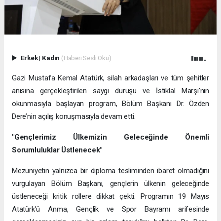
Erkek
|
Kadın
(Haberi Sesli Oku)
Gazi Mustafa Kemal Atatürk, silah arkadaşları ve tüm şehitler
anısına gerçekleştirilen saygı duruşu ve İstiklal Marşı'nın
okunmasıyla başlayan program, Bölüm Başkanı Dr. Özden
Dere’nin açılış konuşmasıyla devam etti.
"Gençlerimiz Ülkemizin Geleceğinde Önemli
Sorumluluklar Üstlenecek"
Mezuniyetin yalnızca bir diploma tesliminden ibaret olmadığını
vurgulayan Bölüm Başkanı, gençlerin ülkenin geleceğinde
üstleneceği kritik rollere dikkat çekti. Programın 19 Mayıs
Atatürk’ü Anma, Gençlik ve Spor Bayramı arifesinde