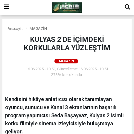
Anasayfa
MAGAZİN
KULYAS 2'DE İÇİMDEKİ
KORKULARLA YÜZLEŞTİM
MAGAZİN
16.06.2025 - 10:51, Güncelleme: 16.06.2025 - 10:51
2788+ kez okundu.
Kendisini hikâye anlatıcısı olarak tanımlayan
oyuncu, sunucu ve Kanal 3 ekranlarının başarılı
program yapımcısı Seda Başayvaz, Kulyas 2 isimli
korku filmiyle sinema izleyicisiyle buluşmaya
geliyor.