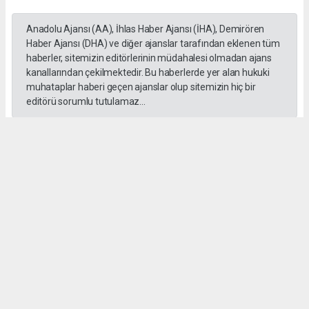
Anadolu Ajansı (AA), İhlas Haber Ajansı (İHA), Demirören
Haber Ajansı (DHA) ve diğer ajanslar tarafından eklenen tüm
haberler, sitemizin editörlerinin müdahalesi olmadan ajans
kanallarından çekilmektedir. Bu haberlerde yer alan hukuki
muhataplar haberi geçen ajanslar olup sitemizin hiç bir
editörü sorumlu tutulamaz...
#İngiliz Dili ve Edebiyatı Mezuniyet Töreni
#ığdır üniversitesi
Administrator Administrator
yeniigdirgazetesi@gmail.com