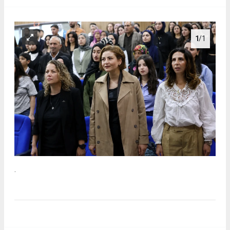
1
/1
.