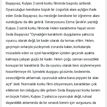
Başayvaz, Kulyas 2 isimli korku filminde başrolü üstlendi.
Oyunculuğun kendisine büyük bir özgürlük alanı açtığını ifade
eden Seda Başayvaz, bu mesleğin kendisine bir öğrenme alanı
sunduğunu da dile getirdi. Senaryosunu Esma Şevik’in yazdığı
Kulyas 2 isimli korku filminde Helen karakterine hayat veren
Seda Başayvaz “Oynadığım karakterin duygularına yalnızca
oyuncu olarak değil, bir kadın olarak da temas ettim. Helen,
geçmişin sırlarıyla yüzleşmek zorunda kalan, korkularıyla
mücadele eden ve içsel karanlığının içinden geçerek ayakta
kalmaya çalışan güçlü bir kadın. Helen çoğu zaman sessizlikle
konuşan bir karakterdi. Bu da oyuncu olarak beni söylenmeyeni
hissettirmeye itti. İçimdeki duyguyu gözümle, bedenimle,
sessizliğimle aktarmak; oyunculuk adına bana yepyeni bir alan
açtı” dedi. Normalde korku filmi izleyemeyen, karanlıktan çok
etkilenen biri olduğunu dile getiren Seda Başayvaz korku benim
en büyük fobim, Kulyas 2 yalnızca oyunculuk değil; ruhsal
dayanıklılık anlamında da bir sınavdı benim için vurgusunu da