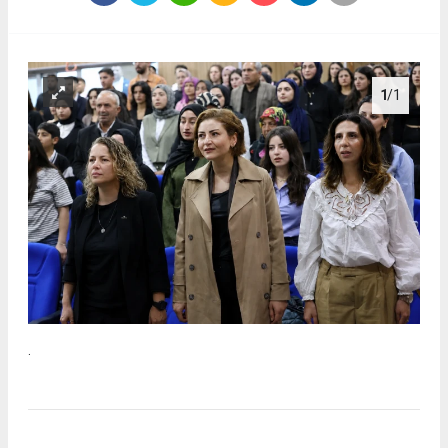
1
/1
.