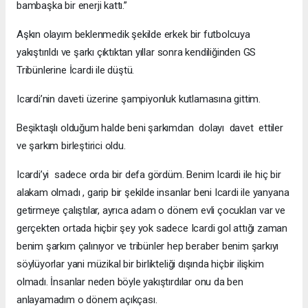
bambaşka bir enerji kattı.”
Aşkın olayım beklenmedik şekilde erkek bir futbolcuya
yakıştırıldı ve şarkı çıktıktan yıllar sonra kendiliğinden GS
Tribünlerine İcardi ile düştü.
Icardi’nin daveti üzerine şampiyonluk kutlamasına gittim.
Beşiktaşlı olduğum halde beni şarkımdan dolayı davet ettiler
ve şarkım birleştirici oldu.
Icardi’yi sadece orda bir defa gördüm. Benim Icardi ile hiç bir
alakam olmadı , garip bir şekilde insanlar beni Icardi ile yanyana
getirmeye çalıştılar, ayrıca adam o dönem evli çocukları var ve
gerçekten ortada hiçbir şey yok sadece Icardi gol attığı zaman
benim şarkım çalınıyor ve tribünler hep beraber benim şarkıyı
söylüyorlar yani müzikal bir birlikteliği dışında hiçbir ilişkim
olmadı. İnsanlar neden böyle yakıştırdılar onu da ben
anlayamadım o dönem açıkçası.