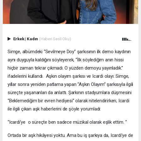
Erkek
|
Kadın
(Haberi Sesli Oku)
Simge, albümdeki “Sevilmeye Doy” şarkısının ilk demo kaydının
aynı duyguyla kaldığını söyleyerek, “İlk söylediğim anın hissi
hiçbir zaman tekrar çıkmadı. O yüzden demoyu yayınladık.”
ifadelerini kullandı. Aşkın olayım şarkısı ve Icardi olayı: Simge,
yıllar sonra yeniden patlama yapan “Aşkın Olayım” şarkısıyla ilgili
süreçte yaşananları da anlattı. Şarkının stadyumlara düşmesini
“Beklemediğim bir evren hediyesi” olarak nitelendirirken; Icardi
ile ilgili çıkan aşk haberlerini de şöyle yorumladı:
“Icardi’ye o süreçte ben sadece müzikal olarak eşlik ettim. “
Ortada bir aşk hikâyesi yoktu. Ama bu iş şarkıya da, Icardi’ye de