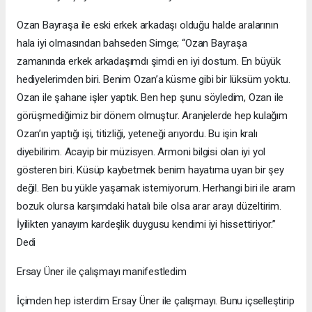
Ozan Bayraşa ile eski erkek arkadaşı olduğu halde aralarının
hala iyi olmasından bahseden Simge; “Ozan Bayraşa
zamanında erkek arkadaşımdı şimdi en iyi dostum. En büyük
hediyelerimden biri. Benim Ozan’a küsme gibi bir lüksüm yoktu.
Ozan ile şahane işler yaptık. Ben hep şunu söyledim, Ozan ile
görüşmediğimiz bir dönem olmuştur. Aranjelerde hep kulağım
Ozan’ın yaptığı işi, titizliği, yeteneği arıyordu. Bu işin kralı
diyebilirim. Acayip bir müzisyen. Armoni bilgisi olan iyi yol
gösteren biri. Küsüp kaybetmek benim hayatıma uyan bir şey
değil. Ben bu yükle yaşamak istemiyorum. Herhangi biri ile aram
bozuk olursa karşımdaki hatalı bile olsa arar arayı düzeltirim.
İyilikten yanayım kardeşlik duygusu kendimi iyi hissettiriyor.”
Dedi
Ersay Üner ile çalışmayı manifestledim
İçimden hep isterdim Ersay Üner ile çalışmayı. Bunu içselleştirip