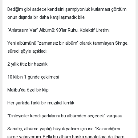
Dediğim gibi sadece kendisini şampiyonluk kutlaması gördüm
onun dışında bir daha karşılaşmadık bile.
“Anlatasım Var” Albümü: 90’lar Ruhu, Kolektif Üretim:
Yeni albümünü “zamansız bir albüm” olarak tanımlayan Simge,
süreci şöyle açıkladı:
2 yıllık titiz bir hazırlık
10 klibin 1 günde çekilmesi
Malibu’da özel bir klip
Her şarkıda farklı bir müzikal kimlik
“Dinleyiciler kendi şarkılarını bu albümden seçecek” vurgusu
Sanatçı, albüme yaptığı büyük yatırım için ise “Kazandığımı
işime yatırıyorum. Belki bu albüm başka sanatçılara da ilham