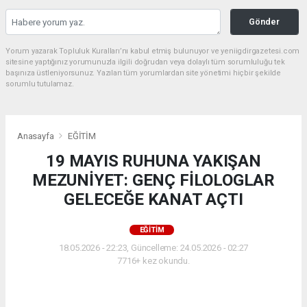
Gönder
Yorum yazarak Topluluk Kuralları’nı kabul etmiş bulunuyor ve yeniigdirgazetesi.com
sitesine yaptığınız yorumunuzla ilgili doğrudan veya dolaylı tüm sorumluluğu tek
başınıza üstleniyorsunuz. Yazılan tüm yorumlardan site yönetimi hiçbir şekilde
sorumlu tutulamaz.
Anasayfa
EĞİTİM
19 MAYIS RUHUNA YAKIŞAN
MEZUNİYET: GENÇ FİLOLOGLAR
GELECEĞE KANAT AÇTI
EĞİTİM
18.05.2026 - 22:23, Güncelleme: 24.05.2026 - 02:27
7716+ kez okundu.