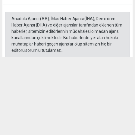
Anadolu Ajansı (AA), İhlas Haber Ajansı (İHA), Demirören
Haber Ajansı (DHA) ve diğer ajanslar tarafından eklenen tüm
haberler, sitemizin editörlerinin müdahalesi olmadan ajans
kanallarından çekilmektedir. Bu haberlerde yer alan hukuki
muhataplar haberi geçen ajanslar olup sitemizin hiç bir
editörü sorumlu tutulamaz...
#İngiliz Dili ve Edebiyatı Mezuniyet Töreni
#ığdır üniversitesi
Administrator Administrator
yeniigdirgazetesi@gmail.com