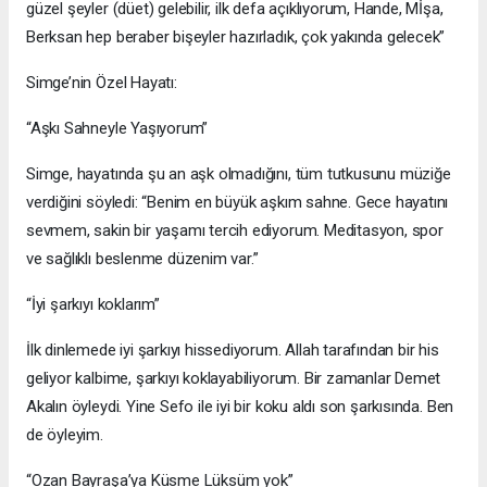
güzel şeyler (düet) gelebilir, ilk defa açıklıyorum, Hande, Mİşa,
Berksan hep beraber bişeyler hazırladık, çok yakında gelecek”
Simge’nin Özel Hayatı:
“Aşkı Sahneyle Yaşıyorum”
Simge, hayatında şu an aşk olmadığını, tüm tutkusunu müziğe
verdiğini söyledi: “Benim en büyük aşkım sahne. Gece hayatını
sevmem, sakin bir yaşamı tercih ediyorum. Meditasyon, spor
ve sağlıklı beslenme düzenim var.”
“İyi şarkıyı koklarım”
İlk dinlemede iyi şarkıyı hissediyorum. Allah tarafından bir his
geliyor kalbime, şarkıyı koklayabiliyorum. Bir zamanlar Demet
Akalın öyleydi. Yine Sefo ile iyi bir koku aldı son şarkısında. Ben
de öyleyim.
“Ozan Bayraşa’ya Küsme Lüksüm yok”