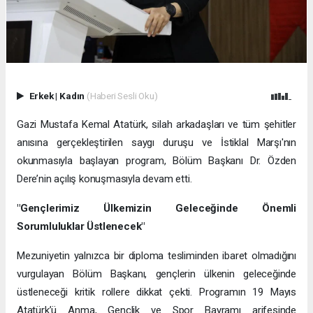
Erkek
|
Kadın
(Haberi Sesli Oku)
Gazi Mustafa Kemal Atatürk, silah arkadaşları ve tüm şehitler
anısına gerçekleştirilen saygı duruşu ve İstiklal Marşı'nın
okunmasıyla başlayan program, Bölüm Başkanı Dr. Özden
Dere’nin açılış konuşmasıyla devam etti.
"Gençlerimiz Ülkemizin Geleceğinde Önemli
Sorumluluklar Üstlenecek"
Mezuniyetin yalnızca bir diploma tesliminden ibaret olmadığını
vurgulayan Bölüm Başkanı, gençlerin ülkenin geleceğinde
üstleneceği kritik rollere dikkat çekti. Programın 19 Mayıs
Atatürk’ü Anma, Gençlik ve Spor Bayramı arifesinde