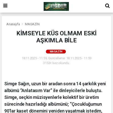
Anasayfa
MAGAZİN
KİMSEYLE KÜS OLMAM ESKİ
AŞKIMLA BİLE
MAGAZİN
18.11.2025 - 11:59, Güncelleme: 18.11.2025 - 11:59
3153+ kez okundu.
Simge Sağın, uzun bir aradan sonra 14 şarkılık yeni
albümü “Anlatasım Var” ile dinleyicilerle buluştu.
Simge, seçkin müzisyenlerle kolektif bir üretim
sürecinde hazırladığı albümünü; “Çocukluğumun
90’lar kaset dönemini yeniden yaşatmak istedim,