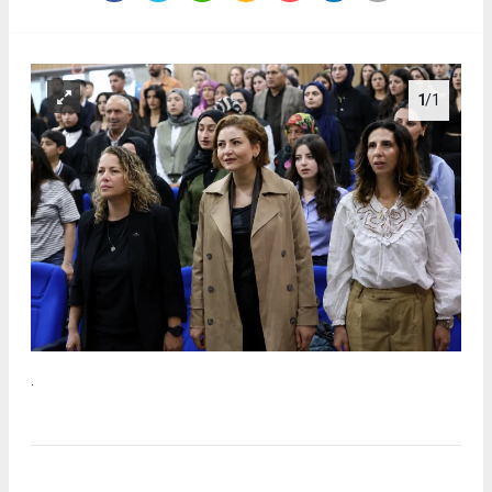
1
/1
.