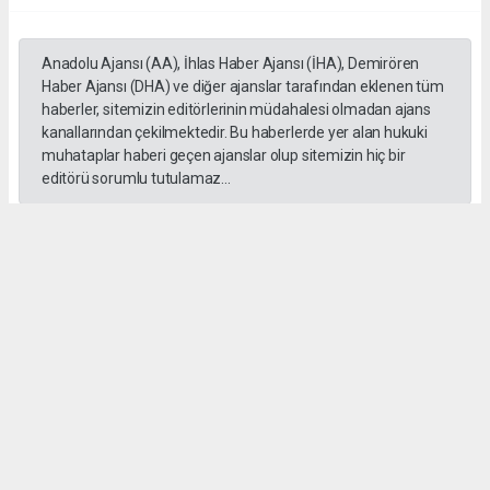
Anadolu Ajansı (AA), İhlas Haber Ajansı (İHA), Demirören
Haber Ajansı (DHA) ve diğer ajanslar tarafından eklenen tüm
haberler, sitemizin editörlerinin müdahalesi olmadan ajans
kanallarından çekilmektedir. Bu haberlerde yer alan hukuki
muhataplar haberi geçen ajanslar olup sitemizin hiç bir
editörü sorumlu tutulamaz...
#İngiliz Dili ve Edebiyatı Mezuniyet Töreni
#ığdır üniversitesi
Administrator Administrator
yeniigdirgazetesi@gmail.com