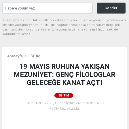
Gönder
Yorum yazarak Topluluk Kuralları’nı kabul etmiş bulunuyor ve yeniigdirgazetesi.com
sitesine yaptığınız yorumunuzla ilgili doğrudan veya dolaylı tüm sorumluluğu tek
başınıza üstleniyorsunuz. Yazılan tüm yorumlardan site yönetimi hiçbir şekilde
sorumlu tutulamaz.
Anasayfa
EĞİTİM
19 MAYIS RUHUNA YAKIŞAN
MEZUNİYET: GENÇ FİLOLOGLAR
GELECEĞE KANAT AÇTI
EĞİTİM
18.05.2026 - 22:23, Güncelleme: 24.05.2026 - 02:27
7693+ kez okundu.