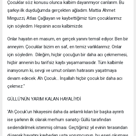
Çocuklar söz konusu olunca kalbim dayanmıyor canlarım. Bu
şarkıyı ilk duyduğumda gerçekten ağladım. Mattia Ahmet
Minguzzi, Atlas Çağlayan ve kaybettiğimiz tüm çocuklarımız
için söyledim. Hepsinin acısı kalbimizde.
Onlar hayatın en masum, en gerçek yanını temsil ediyor. Ben bir
anneyim. Çocuklar bizim en saf, en temiz varlıklarımız. Onlar
için söyledim. Dileğim, hiçbir çocuğun bir daha acı çekmemesi,
hiçbir annenin bu tarifsiz kaybı yaşamamasıdır. Tüm kalbimle
inanıyorum ki, sevgi ve umut onların hatırasını yaşatmaya
devam edecek. Ah Çocuk… İnşallah hiçbir çocuk bir daha acı
çekmez."
GÜLLÜ'NÜN YARIM KALAN HAYALİYDİ
'Ah Çocuk'un hikayesini daha da anlamlı kılan bir başka ayrıntı
ise şarkının ilk olarak merhum sanatçı Güllü tarafından
seslendirilmek istenmiş olması. Geçtiğimiz yıl evinin terasından
düşerek hayatını kaybeden usta yorumcunun, bu eseri okumayı