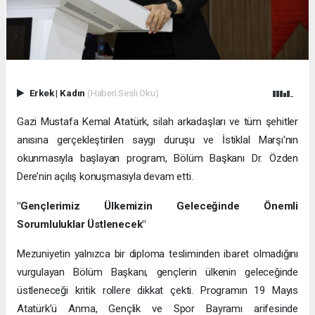
Erkek
|
Kadın
(Haberi Sesli Oku)
Gazi Mustafa Kemal Atatürk, silah arkadaşları ve tüm şehitler
anısına gerçekleştirilen saygı duruşu ve İstiklal Marşı'nın
okunmasıyla başlayan program, Bölüm Başkanı Dr. Özden
Dere’nin açılış konuşmasıyla devam etti.
"Gençlerimiz Ülkemizin Geleceğinde Önemli
Sorumluluklar Üstlenecek"
Mezuniyetin yalnızca bir diploma tesliminden ibaret olmadığını
vurgulayan Bölüm Başkanı, gençlerin ülkenin geleceğinde
üstleneceği kritik rollere dikkat çekti. Programın 19 Mayıs
Atatürk’ü Anma, Gençlik ve Spor Bayramı arifesinde