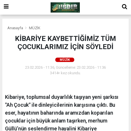
Anasayfa
MÜZİK
KİBARİYE KAYBETTİĞİMİZ TÜM
ÇOCUKLARIMIZ İÇİN SÖYLEDİ
MÜZİK
23.02.2026 - 11:36, Güncelleme: 23.02.2026 - 11:36
3414+ kez okundu.
Kibariye, toplumsal duyarlılık taşıyan yeni şarkısı
"Ah Çocuk" ile dinleyicilerinin karşısına çıktı. Bu
eser, hayatının baharında aramızdan koparılan
çocuklar için büyük anlam taşırken, merhum
Güllü’nün seslendirme hayalini Kibariye