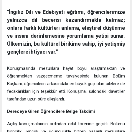
"İngiliz Dili ve Edebiyatı eğitimi, öğrencilerimize
yalnızca dil becerisi kazandırmakla kalmaz;
onlara farklı kültürleri anlama, eleştirel düşünme
ve insanı derinlemesine yorumlama yetisi sunar.
Ülkemizin, bu kültürel birikime sahip, iyi yetişmiş
gençlere ihtiyacı var."
Konuşmasında mezunlara hayat boyu araştırmaktan ve
öğrenmekten vazgeçmeme tavsiyesinde bulunan Bölüm
Başkanı, öğrencilerin arkasındaki en büyük güç olan ailelere de
fedakârlıkları için teşekkür etti. Konuşma, salondaki davetliler
tarafından uzun süre alkışlandı.
Dereceye Giren Öğrencilere Belge Takdimi
Açılış konuşmalarının ardından ödül törenine geçildi. Bölümü
birincilik, ikincilik ve üçüncülükle bitiren başarılı mezunlara