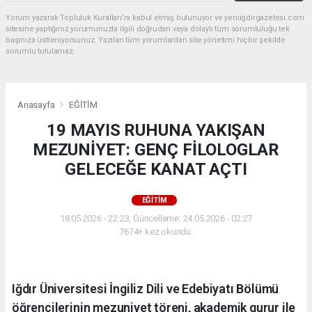
Yorum yazarak Topluluk Kuralları’nı kabul etmiş bulunuyor ve yeniigdirgazetesi.com
sitesine yaptığınız yorumunuzla ilgili doğrudan veya dolaylı tüm sorumluluğu tek
başınıza üstleniyorsunuz. Yazılan tüm yorumlardan site yönetimi hiçbir şekilde
sorumlu tutulamaz.
Anasayfa
EĞİTİM
19 MAYIS RUHUNA YAKIŞAN
MEZUNİYET: GENÇ FİLOLOGLAR
GELECEĞE KANAT AÇTI
EĞİTİM
18.05.2026 - 22:23, Güncelleme: 24.05.2026 - 02:27
7674+ kez okundu.
Iğdır Üniversitesi İngiliz Dili ve Edebiyatı Bölümü
öğrencilerinin mezuniyet töreni, akademik gurur ile