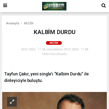
Anasayfa
MÜZİK
KALBİM DURDU
MÜZİK
09.01.2026 - 11:58, Güncelleme: 09.01.2026 - 11:58
3442+ kez okundu.
Tayfun Çakır, yeni single’ı “Kalbim Durdu” ile
dinleyiciyle buluştu.