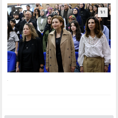
1
/1
.