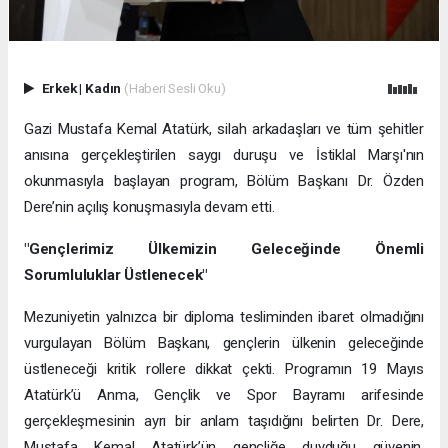
Erkek
|
Kadın
(Haberi Sesli Oku)
Gazi Mustafa Kemal Atatürk, silah arkadaşları ve tüm şehitler
anısına gerçekleştirilen saygı duruşu ve İstiklal Marşı'nın
okunmasıyla başlayan program, Bölüm Başkanı Dr. Özden
Dere’nin açılış konuşmasıyla devam etti.
"Gençlerimiz Ülkemizin Geleceğinde Önemli
Sorumluluklar Üstlenecek"
Mezuniyetin yalnızca bir diploma tesliminden ibaret olmadığını
vurgulayan Bölüm Başkanı, gençlerin ülkenin geleceğinde
üstleneceği kritik rollere dikkat çekti. Programın 19 Mayıs
Atatürk’ü Anma, Gençlik ve Spor Bayramı arifesinde
gerçekleşmesinin ayrı bir anlam taşıdığını belirten Dr. Dere,
Mustafa Kemal Atatürk’ün gençliğe duyduğu güvenin,