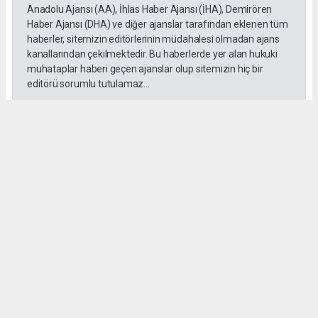
Anadolu Ajansı (AA), İhlas Haber Ajansı (İHA), Demirören
Haber Ajansı (DHA) ve diğer ajanslar tarafından eklenen tüm
haberler, sitemizin editörlerinin müdahalesi olmadan ajans
kanallarından çekilmektedir. Bu haberlerde yer alan hukuki
muhataplar haberi geçen ajanslar olup sitemizin hiç bir
editörü sorumlu tutulamaz...
#İngiliz Dili ve Edebiyatı Mezuniyet Töreni
#ığdır üniversitesi
Administrator Administrator
yeniigdirgazetesi@gmail.com
Okuyucu Yorumları
(0)