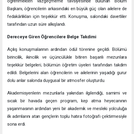
öğrenmekten vazgeçmeme tavsiyesinde bulunan Bölüm
Başkanı, öğrencilerin arkasındaki en büyük güç olan ailelere de
fedakârlıkları için teşekkür etti. Konuşma, salondaki davetliler
tarafından uzun süre alkışlandı.
Dereceye Giren Öğrencilere Belge Takdimi
Açılış konuşmalarının ardından ödül törenine geçildi. Bölümü
birincilik, ikincilik ve üçüncülükle bitiren başarılı mezunlara
teşekkür belgeleri; bölümün öğretim üyeleri tarafından takdim
edildi. Belgelerini alan öğrencilerin ve ailelerinin yaşadığı gurur
dolu anlar salonda duygusal bir atmosfer oluşturdu.
Akademisyenlerin mezunlarla yakından ilgilendiği, samimi ve
sıcak bir havada geçen program, kep atma heyecanının
yaşanmasının ardından yeni bir akademik ve mesleki yolculuğa
ilk adımlarını atan gençlerin toplu hatıra fotoğrafı çektirmesiyle
sona erdi.