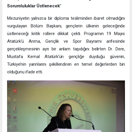
Sorumluluklar Üstlenecek"
Mezuniyetin yalnızca bir diploma tesliminden ibaret olmadığını
vurgulayan Bölüm Başkanı, gençlerin ülkenin geleceğinde
üstleneceği kritik rollere dikkat çekti. Programın 19 Mayıs
Atatürk’ü Anma, Gençlik ve Spor Bayramı arifesinde
gerçekleşmesinin ayrı bir anlam taşıdığını belirten Dr. Dere,
Mustafa Kemal Atatürk’ün gençliğe duyduğu güvenin,
Türkiye’nin yarınlarını şekillendiren en temel değerlerden biri
olduğunu ifade etti.