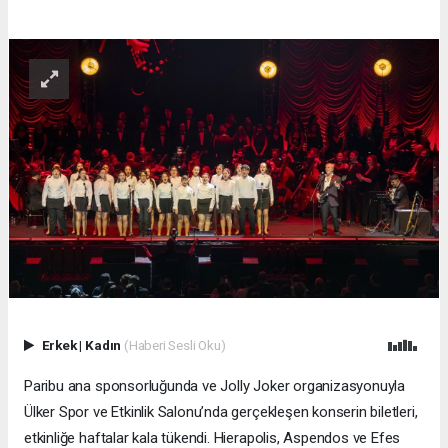
Erkek
|
Kadın
(Haberi Sesli Oku)
Paribu ana sponsorluğunda ve Jolly Joker organizasyonuyla
Ülker Spor ve Etkinlik Salonu’nda gerçekleşen konserin biletleri,
etkinliğe haftalar kala tükendi. Hierapolis, Aspendos ve Efes