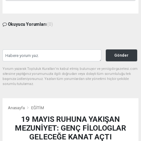
Okuyucu Yorumları
(0)
Gönder
Yorum yazarak Topluluk Kuralları’nı kabul etmiş bulunuyor ve yeniigdirgazetesi.com
sitesine yaptığınız yorumunuzla ilgili doğrudan veya dolaylı tüm sorumluluğu tek
başınıza üstleniyorsunuz. Yazılan tüm yorumlardan site yönetimi hiçbir şekilde
sorumlu tutulamaz.
Anasayfa
EĞİTİM
19 MAYIS RUHUNA YAKIŞAN
MEZUNİYET: GENÇ FİLOLOGLAR
GELECEĞE KANAT AÇTI