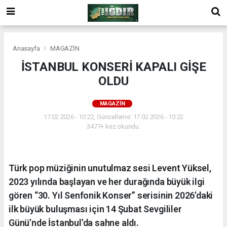
Anasayfa
MAGAZİN
İSTANBUL KONSERİ KAPALI GİŞE
OLDU
MAGAZİN
17.02.2026 - 10:22, Güncelleme: 17.02.2026 - 10:22
3477+ kez okundu.
Türk pop müziğinin unutulmaz sesi Levent Yüksel,
2023 yılında başlayan ve her durağında büyük ilgi
gören “30. Yıl Senfonik Konser” serisinin 2026’daki
ilk büyük buluşması için 14 Şubat Sevgililer
Günü’nde İstanbul’da sahne aldı.