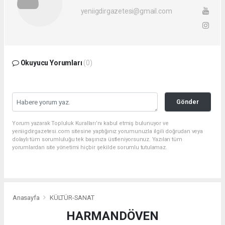
yeniigdirgazetesi@gmail.com
Okuyucu Yorumları
(0)
Gönder
Yorum yazarak Topluluk Kuralları’nı kabul etmiş bulunuyor ve
yeniigdirgazetesi.com sitesine yaptığınız yorumunuzla ilgili doğrudan veya
dolaylı tüm sorumluluğu tek başınıza üstleniyorsunuz. Yazılan tüm
yorumlardan site yönetimi hiçbir şekilde sorumlu tutulamaz.
Anasayfa
KÜLTÜR-SANAT
HARMANDÖVEN