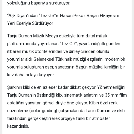
yolculuğunu başarıyla sürdürüyor.
“Aşk Diyarı”ndan “Tez Gel”e: Hasan Peköz Başarı Hikâyesini
Yeni Eseriyle Sürdürüyor
Tanju Duman Müzik Medya etiketiyle tüm dijital müzik
platformlarında yayımlanan “Tez Gel”, yayınlandığı ilk günden
itibaren müzik otoritelerinden ve dinleyicilerden olumlu
yorumlar aldı. Geleneksel Türk halk müziği ezgilerini modern bir
yorumla buluşturan eser, sanatçının özgün müzikal kimliğini bir
kez daha ortaya koyuyor.
Şarkının klibi de en az eser kadar dikkat çekiyor. Yönetmenliğini
Tanju Duman’ın üstlendiği klip, sinematik anlatımı ve 35 mm film
estetiğini yansıtan görsel diliyle öne çıkıyor. Klibin özel renk
düzenleme (color grading) çalışmaları da Tanju Duman ve ekibi
tarafından gerçekleştirilerek projeye farklı bir atmosfer
kazandırıldı.