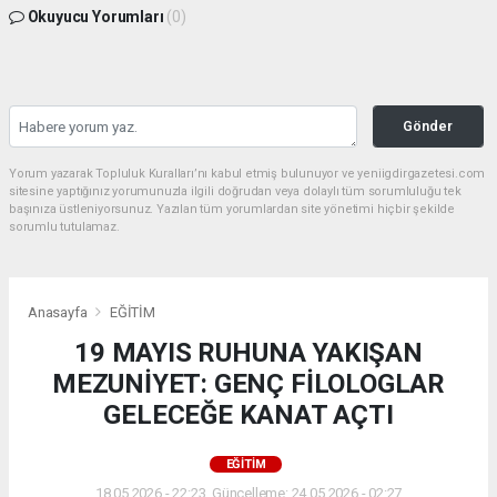
Okuyucu Yorumları
(0)
Gönder
Yorum yazarak Topluluk Kuralları’nı kabul etmiş bulunuyor ve yeniigdirgazetesi.com
sitesine yaptığınız yorumunuzla ilgili doğrudan veya dolaylı tüm sorumluluğu tek
başınıza üstleniyorsunuz. Yazılan tüm yorumlardan site yönetimi hiçbir şekilde
sorumlu tutulamaz.
Anasayfa
EĞİTİM
19 MAYIS RUHUNA YAKIŞAN
MEZUNİYET: GENÇ FİLOLOGLAR
GELECEĞE KANAT AÇTI
EĞİTİM
18.05.2026 - 22:23, Güncelleme: 24.05.2026 - 02:27