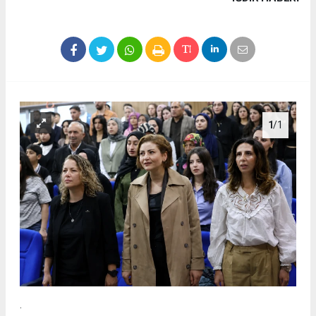
1
/1
.