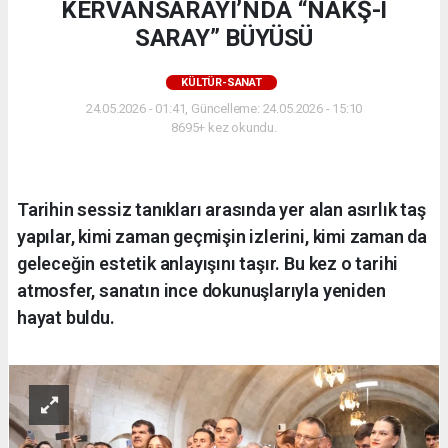
KERVANSARAYI’NDA “NAKŞ-I
SARAY” BÜYÜSÜ
KÜLTÜR-SANAT
24.05.2026 - 01:41, Güncelleme: 24.05.2026 - 15:10
8695+ kez okundu.
Tarihin sessiz tanıkları arasında yer alan asırlık taş
yapılar, kimi zaman geçmişin izlerini, kimi zaman da
geleceğin estetik anlayışını taşır. Bu kez o tarihi
atmosfer, sanatın ince dokunuşlarıyla yeniden
hayat buldu.