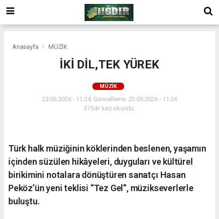
Anasayfa
MÜZİK
İKİ DİL,TEK YÜREK
MÜZİK
23.06.2026 - 11:24, Güncelleme: 23.06.2026 - 11:24
3754+ kez okundu.
Türk halk müziğinin köklerinden beslenen, yaşamın
içinden süzülen hikâyeleri, duyguları ve kültürel
birikimini notalara dönüştüren sanatçı Hasan
Peköz’ün yeni teklisi “Tez Gel”, müzikseverlerle
buluştu.