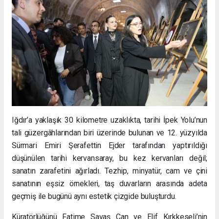
Iğdır’a yaklaşık 30 kilometre uzaklıkta, tarihi İpek Yolu’nun
tali güzergâhlarından biri üzerinde bulunan ve 12. yüzyılda
Sürmari Emiri Şerafettin Ejder tarafından yaptırıldığı
düşünülen tarihi kervansaray, bu kez kervanları değil;
sanatın zarafetini ağırladı. Tezhip, minyatür, cam ve çini
sanatının eşsiz örnekleri, taş duvarların arasında adeta
geçmiş ile bugünü aynı estetik çizgide buluşturdu.
Küratörlüğünü Fatime Savaş Can ve Elif Kırkkeseli’nin