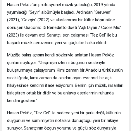
Hasan Peköz’ün profesyonel müzik yolculuğu, 2019 yılında
yayımladığı “Seyir” albümüyle başladı. Ardından “Serüven”
(2021), “Gezgin” (2022) ve uluslararası bir kültür köprüsüne
dönüşen Giacomo Di Benedetto düeti “Aşk Diyarı / Cuore Mio”
(2023) ile devam etti. Sanatçı, son çalışması “Tez Gel” ile bu
başarılı müzik serüvenine yeni ve güçlü bir halka ekledi.
Müziğe bakış açısını kendi sözleriyle anlatan Hasan Peköz
şunları söylüyor: “Geçmişin izlerini bugünün sesleriyle
buluşturmaya çalışıyorum. Kimi zaman bir Anadolu türküsünün
sıcaklığında, kimi zaman da sınırları aşan evrensel bir aşk
hikâyesinde kendimi ifade ediyorum. Benim için müzik, insanları
birleştiren ortak bir dildir ve bu anlayış eserlerimin ruhunda
kendini gösterir.”
Hasan Peköz, “Tez Gel” ile sadece yeni bir şarkı değil; kültürün,
duygunun ve samimiyetin notalara dönüştüğü yeni bir hikâye
sunuyor. Sanatçının özgün yorumu ve güçlü söz dünyasıyla