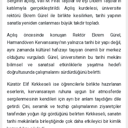
Serginin açılışı, Vali M. Fırat Taşolar ve eşi Didem Taşolar’ın
katılımıyla gerçekleştirildi. Açılış kurdelesi, üniversite
rektörü Ekrem Gürel ile birlikte kesilirken, tarihi yapının
sanatla yeniden canlanması büyük takdir topladı.
Açılış öncesinde konuşan Rektör Ekrem Gürel,
Harmandöven Kervansarayı’nın yalnızca tarihi bir yapı değil,
aynı zamanda kültürel hafızayı taşıyan önemli bir merkez
olduğunu vurguladı. Gürel, üniversitenin bu tarihi mekânı
bilimsel ve sanatsal etkinliklerle yaşatma hedefi
doğrultusunda çalışmalarını sürdürdüğünü belirtti.
Küratör Elif Kırkkeseli ise öğrencilerle birlikte hazırlanan
eserlerin, kervansarayın ruhuna uygun bir atmosferde
sergilenmesinin kendileri için ayrı bir anlam taşıdığını dile
getirdi. Çini, seramik ve tezhip çalışmalarının ziyaretçiler
tarafından yoğun ilgi gördüğünü belirten Kırkkeseli, sanatın
tarihi mekânlarla birleştiğinde çok daha etkileyici bir kimlik