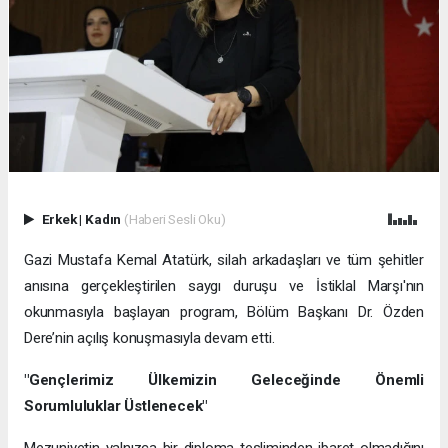
Erkek
|
Kadın
(Haberi Sesli Oku)
Gazi Mustafa Kemal Atatürk, silah arkadaşları ve tüm şehitler
anısına gerçekleştirilen saygı duruşu ve İstiklal Marşı'nın
okunmasıyla başlayan program, Bölüm Başkanı Dr. Özden
Dere’nin açılış konuşmasıyla devam etti.
"Gençlerimiz Ülkemizin Geleceğinde Önemli
Sorumluluklar Üstlenecek"
Mezuniyetin yalnızca bir diploma tesliminden ibaret olmadığını