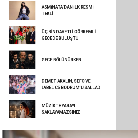
ASMİNATA’DAN İLK RESMİ
TEKLİ
ÜÇ BİN DAVETLİ GÖRKEMLİ
GECEDE BULUŞTU
GECE BÖLÜNÜRKEN
DEMET AKALIN, SEFO VE
LVBEL C5 BODRUM’U SALLADI
MÜZİKTE YARAYI
SAKLAYAMAZSINIZ