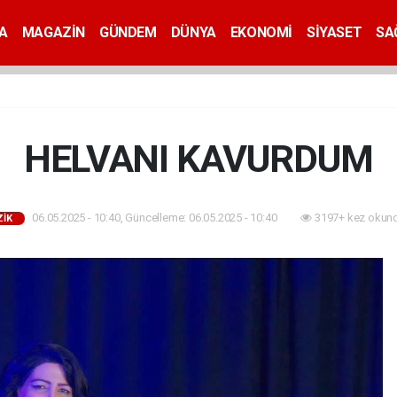
A
MAGAZİN
GÜNDEM
DÜNYA
EKONOMİ
SİYASET
SA
HELVANI KAVURDUM
06.05.2025 - 10:40, Güncelleme: 06.05.2025 - 10:40
3197+ kez okund
İK