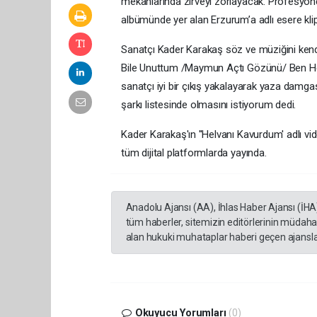
mekanlarında zirveyi zorlayacak. Profesyone
albümünde yer alan Erzurum’a adlı esere klip
Sanatçı Kader Karakaş söz ve müziğini kend
Bile Unuttum /Maymun Açtı Gözünü/ Ben He
sanatçı iyi bir çıkış yakalayarak yaza damgası
şarkı listesinde olmasını istiyorum dedi.
Kader Karakaş'ın ''Helvanı Kavurdum' adlı v
tüm dijital platformlarda yayında.
Anadolu Ajansı (AA), İhlas Haber Ajansı (İHA
tüm haberler, sitemizin editörlerinin müdaha
alan hukuki muhataplar haberi geçen ajanslar
Okuyucu Yorumları
(0)