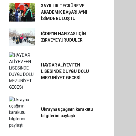
36 YILLIK TECRÜBE VE
AKADEMİK BAŞARI AYNI
İSİMDE BULUŞTU
IĞDIR’IN HAFIZASI İÇİN
ZİRVEYE YÜRÜDÜLER
HAYDAR ALİYEV FEN
LİSESİNDE DUYGU DOLU
MEZUNİYET GECESİ
Ukrayna uçağının karakutu
bilgilerini paylaştı