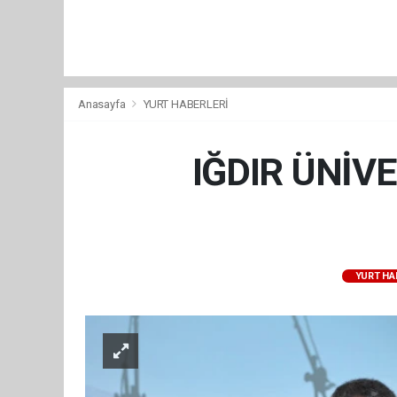
Anasayfa
YURT HABERLERİ
IĞDIR ÜNİV
YURT HA