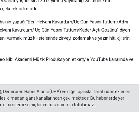
l sanat yaşantısına 2012 yılında yayınladığı Selamın Yeter
 çekerek adım attı.
isinin yaptığı “Ben Helvanı Kavurdum/Üç Gün Yasını Tuttum/Adını
lvanı Kavurdum/ Üç Gün Yasını Tuttum/Kader Açtı Gözünü” diyen
nı vurmak, müzik listelerinde zirveyi zorlamak ve yazın hiti, dj’lerin
ideo klibi Akademi Müzik Prodüksiyon etiketiyle YouTube kanalında ve
), Demirören Haber Ajansı (DHA) ve diğer ajanslar tarafından eklenen
lesi olmadan ajans kanallarından çekilmektedir. Bu haberlerde yer
 olup sitemizin hiç bir editörü sorumlu tutulamaz...