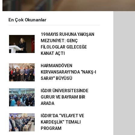
En Çok Okunanlar
19 MAYIS RUHUNA YAKIŞAN
MEZUNİYET: GENÇ
FİLOLOGLAR GELECEĞE
KANAT AÇTI
HARMANDÖVEN
KERVANSARAYI’NDA “NAKŞ-I
SARAY” BÜYÜSÜ
IĞDIR ÜNİVERSİTESİNDE
GURUR VE BAYRAM BİR
ARADA
IĞDIR’DA “VELAYET VE
KARDEŞLİK” TEMALI
PROGRAM