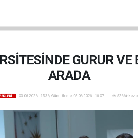
ERSİTESİNDE GURUR VE
ARADA
03.06.2026 - 15:36, Güncelleme: 03.06.2026 - 16:07
5266+ kez o
BERLERİ