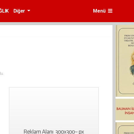
ĞLIK
Diğer
Menü
u.