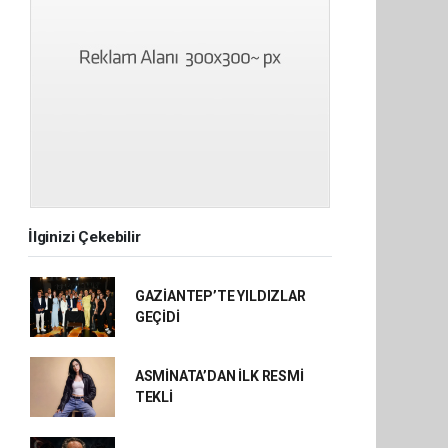
İlginizi Çekebilir
GAZİANTEP’TE YILDIZLAR
GEÇİDİ
ASMİNATA’DAN İLK RESMİ
TEKLİ