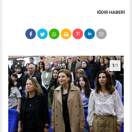
IĞDIR HABERİ
1
/1