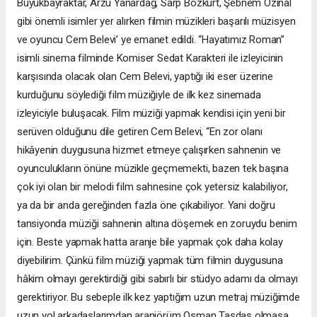
Büyükbayraktar, Arzu Yanardağ, Sarp Bozkurt, Şebnem Özinal
gibi önemli isimler yer alırken filmin müzikleri başarılı müzisyen
ve oyuncu Cem Belevi’ ye emanet edildi. “Hayatımız Roman”
isimli sinema filminde Komiser Sedat Karakteri ile izleyicinin
karşısında olacak olan Cem Belevi, yaptığı iki eser üzerine
kurduğunu söylediği film müziğiyle de ilk kez sinemada
izleyiciyle buluşacak. Film müziği yapmak kendisi için yeni bir
serüven olduğunu dile getiren Cem Belevi, “En zor olanı
hikâyenin duygusuna hizmet etmeye çalışırken sahnenin ve
oyunculukların önüne müzikle geçmemekti, bazen tek başına
çok iyi olan bir melodi film sahnesine çok yetersiz kalabiliyor,
ya da bir anda gereğinden fazla öne çıkabiliyor. Yani doğru
tansiyonda müziği sahnenin altına döşemek en zoruydu benim
için. Beste yapmak hatta aranje bile yapmak çok daha kolay
diyebilirim. Çünkü film müziği yapmak tüm filmin duygusuna
hâkim olmayı gerektirdiği gibi sabırlı bir stüdyo adamı da olmayı
gerektiriyor. Bu sebeple ilk kez yaptığım uzun metraj müziğimde
uzun yol arkadaşlarımdan aranjörüm Osman Taşdaş olmasa