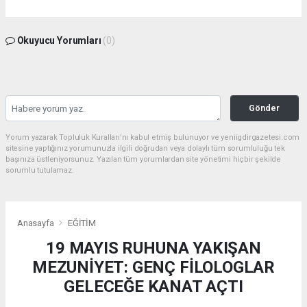
Okuyucu Yorumları
(0)
Gönder
Yorum yazarak Topluluk Kuralları’nı kabul etmiş bulunuyor ve yeniigdirgazetesi.com
sitesine yaptığınız yorumunuzla ilgili doğrudan veya dolaylı tüm sorumluluğu tek
başınıza üstleniyorsunuz. Yazılan tüm yorumlardan site yönetimi hiçbir şekilde
sorumlu tutulamaz.
Anasayfa
EĞİTİM
19 MAYIS RUHUNA YAKIŞAN
MEZUNİYET: GENÇ FİLOLOGLAR
GELECEĞE KANAT AÇTI