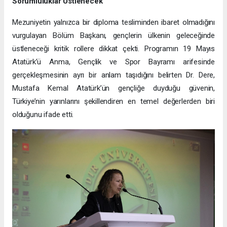
Sorumluluklar Üstlenecek"
Mezuniyetin yalnızca bir diploma tesliminden ibaret olmadığını
vurgulayan Bölüm Başkanı, gençlerin ülkenin geleceğinde
üstleneceği kritik rollere dikkat çekti. Programın 19 Mayıs
Atatürk’ü Anma, Gençlik ve Spor Bayramı arifesinde
gerçekleşmesinin ayrı bir anlam taşıdığını belirten Dr. Dere,
Mustafa Kemal Atatürk’ün gençliğe duyduğu güvenin,
Türkiye’nin yarınlarını şekillendiren en temel değerlerden biri
olduğunu ifade etti.