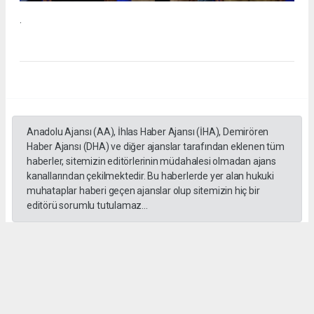
.
Anadolu Ajansı (AA), İhlas Haber Ajansı (İHA), Demirören
Haber Ajansı (DHA) ve diğer ajanslar tarafından eklenen tüm
haberler, sitemizin editörlerinin müdahalesi olmadan ajans
kanallarından çekilmektedir. Bu haberlerde yer alan hukuki
muhataplar haberi geçen ajanslar olup sitemizin hiç bir
editörü sorumlu tutulamaz...
#İngiliz Dili ve Edebiyatı Mezuniyet Töreni
#ığdır üniversitesi