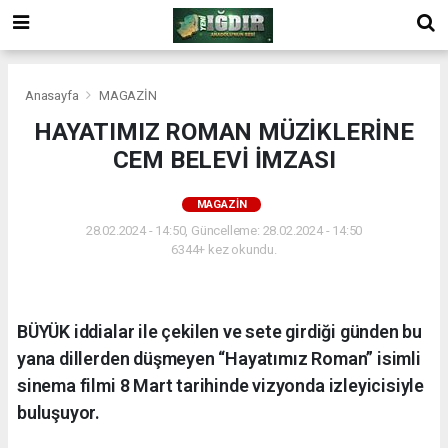
Anasayfa
MAGAZİN
HAYATIMIZ ROMAN MÜZİKLERİNE
CEM BELEVİ İMZASI
MAGAZİN
28.02.2024 - 14:50, Güncelleme: 28.02.2024 - 14:50
6344+ kez okundu.
BÜYÜK iddialar ile çekilen ve sete girdiği günden bu
yana dillerden düşmeyen “Hayatımız Roman” isimli
sinema filmi 8 Mart tarihinde vizyonda izleyicisiyle
buluşuyor.