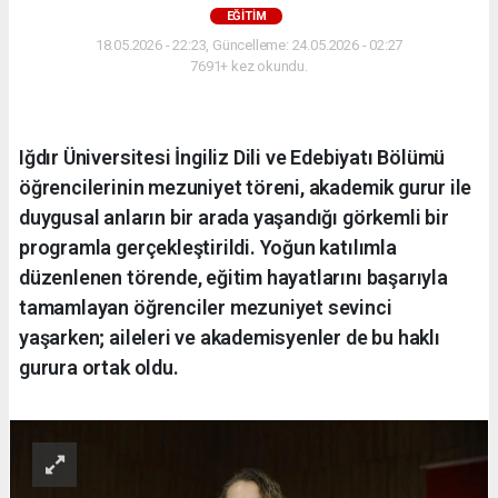
EĞİTİM
18.05.2026 - 22:23, Güncelleme: 24.05.2026 - 02:27
7691+ kez okundu.
Iğdır Üniversitesi İngiliz Dili ve Edebiyatı Bölümü
öğrencilerinin mezuniyet töreni, akademik gurur ile
duygusal anların bir arada yaşandığı görkemli bir
programla gerçekleştirildi. Yoğun katılımla
düzenlenen törende, eğitim hayatlarını başarıyla
tamamlayan öğrenciler mezuniyet sevinci
yaşarken; aileleri ve akademisyenler de bu haklı
gurura ortak oldu.