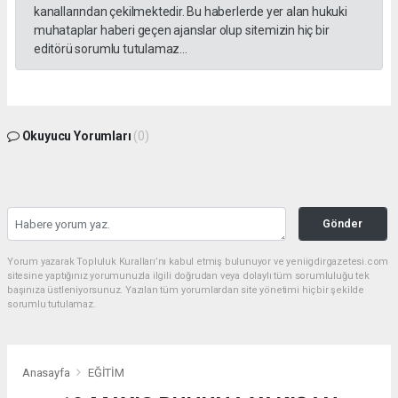
kanallarından çekilmektedir. Bu haberlerde yer alan hukuki
muhataplar haberi geçen ajanslar olup sitemizin hiç bir
editörü sorumlu tutulamaz...
Okuyucu Yorumları
(0)
Gönder
Yorum yazarak Topluluk Kuralları’nı kabul etmiş bulunuyor ve yeniigdirgazetesi.com
sitesine yaptığınız yorumunuzla ilgili doğrudan veya dolaylı tüm sorumluluğu tek
başınıza üstleniyorsunuz. Yazılan tüm yorumlardan site yönetimi hiçbir şekilde
sorumlu tutulamaz.
Anasayfa
EĞİTİM