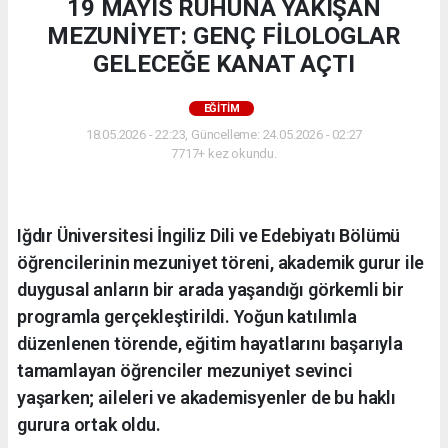
19 MAYIS RUHUNA YAKIŞAN
MEZUNİYET: GENÇ FİLOLOGLAR
GELECEĞE KANAT AÇTI
EĞİTİM
18.05.2026 - 22:23, Güncelleme: 24.05.2026 - 02:27
7717+ kez okundu.
Iğdır Üniversitesi İngiliz Dili ve Edebiyatı Bölümü
öğrencilerinin mezuniyet töreni, akademik gurur ile
duygusal anların bir arada yaşandığı görkemli bir
programla gerçekleştirildi. Yoğun katılımla
düzenlenen törende, eğitim hayatlarını başarıyla
tamamlayan öğrenciler mezuniyet sevinci
yaşarken; aileleri ve akademisyenler de bu haklı
gurura ortak oldu.