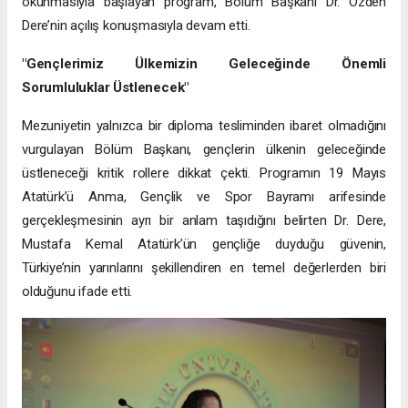
okunmasıyla başlayan program, Bölüm Başkanı Dr. Özden
Dere’nin açılış konuşmasıyla devam etti.
"Gençlerimiz Ülkemizin Geleceğinde Önemli
Sorumluluklar Üstlenecek"
Mezuniyetin yalnızca bir diploma tesliminden ibaret olmadığını
vurgulayan Bölüm Başkanı, gençlerin ülkenin geleceğinde
üstleneceği kritik rollere dikkat çekti. Programın 19 Mayıs
Atatürk’ü Anma, Gençlik ve Spor Bayramı arifesinde
gerçekleşmesinin ayrı bir anlam taşıdığını belirten Dr. Dere,
Mustafa Kemal Atatürk’ün gençliğe duyduğu güvenin,
Türkiye’nin yarınlarını şekillendiren en temel değerlerden biri
olduğunu ifade etti.