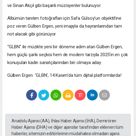
ve Sinan Akçıl gibi başarılı müzisyenler bulunuyor.
Albümün tanıtım fotoğrafları için Safa Gülsoy’un objektifine
poz veren Gülben Ergen, yeni imajıyla da hayranlarından tam
not alacak gibi görünüyor.
“GLBN” ile müzikte yeni bir döneme adım atan Gülben Ergen,
hem güçlü şarkı seçkisi hem de modern tarzıyla 2025’in en çok
konuşulan kadın sanatçılarından biri olmaya aday.
Gülben Ergen ‘GLBN’, 14 Kasım’da tüm dijital platformlarda!
Anadolu Ajansı (AA), İhlas Haber Ajansı (İHA), Demirören
Haber Ajansı (DHA) ve diğer ajanslar tarafından eklenen tüm
haberler, sitemizin editörlerinin müdahalesi olmadan ajans