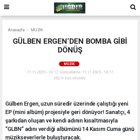
Anasayfa
MÜZİK
GÜLBEN ERGEN’DEN BOMBA GİBİ
DÖNÜŞ
MÜZİK
11.11.2025 - 16:17, Güncelleme: 11.11.2025 - 16:17
3621+ kez okundu.
Gülben Ergen, uzun süredir üzerinde çalıştığı yeni
EP (mini albüm) projesiyle geri dönüyor! Sanatçı, 4
şarkıdan oluşan ve kendi adının kısaltmasıyla
“GLBN” adını verdiği albümünü 14 Kasım Cuma günü
müzikseverlerle buluşturacak.