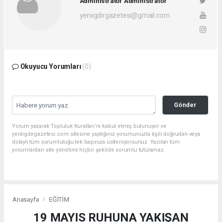
Administrator Administrator
yeniigdirgazetesi@gmail.com
Okuyucu Yorumları
(0)
Gönder
Yorum yazarak Topluluk Kuralları’nı kabul etmiş bulunuyor ve
yeniigdirgazetesi.com sitesine yaptığınız yorumunuzla ilgili doğrudan veya
dolaylı tüm sorumluluğu tek başınıza üstleniyorsunuz. Yazılan tüm
yorumlardan site yönetimi hiçbir şekilde sorumlu tutulamaz.
Anasayfa
EĞİTİM
19 MAYIS RUHUNA YAKIŞAN