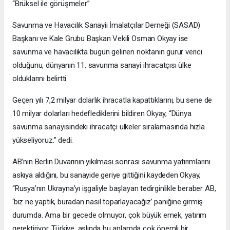
“Brüksel ile görüşmeler”
Savunma ve Havacılık Sanayii İmalatçılar Derneği (SASAD)
Başkanı ve Kale Grubu Başkan Vekili Osman Okyay ise
savunma ve havacılıkta bugün gelinen noktanın gurur verici
olduğunu, dünyanın 11. savunma sanayi ihracatçısı ülke
olduklarını belirtti.
Geçen yılı 7,2 milyar dolarlık ihracatla kapattıklarını, bu sene de
10 milyar dolarları hedeflediklerini bildiren Okyay, “Dünya
savunma sanayisindeki ihracatçı ülkeler sıralamasında hızla
yükseliyoruz.” dedi.
AB’nin Berlin Duvarının yıkılması sonrası savunma yatırımlarını
askıya aldığını, bu sanayide geriye gittiğini kaydeden Okyay,
“Rusya’nın Ukrayna’yı işgaliyle başlayan tedirginlikle beraber AB,
‘biz ne yaptık, buradan nasıl toparlayacağız’ paniğine girmiş
durumda. Ama bir gecede olmuyor, çok büyük emek, yatırım
gerektiriyor. Türkiye, aslında bu anlamda çok önemli bir