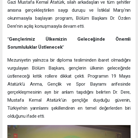
Gazi Mustafa Kemal Atatürk, silah arkadaşları ve tüm şehitler
anısına gerçekleştirilen saygı duruşu ve İstiklal Marşı'nın
okunmasıyla başlayan program, Bölüm Başkanı Dr. Özden
Dere’nin açılış konuşmasıyla devam etti.
"Gençlerimiz Ülkemizin Geleceğinde Önemli
Sorumluluklar Üstlenecek"
Mezuniyetin yalnızca bir diploma tesliminden ibaret olmadığını
vurgulayan Bölüm Başkanı, gençlerin ülkenin geleceğinde
üstleneceği kritik rollere dikkat çekti. Programın 19 Mayıs
Atatürk’ü Anma, Gençlik ve Spor Bayramı arifesinde
gerçekleşmesinin ayrı bir anlam taşıdığını belirten Dr. Dere,
Mustafa Kemal Atatürk’ün gençliğe duyduğu güvenin,
Türkiye’nin yarınlarını şekillendiren en temel değerlerden biri
olduğunu ifade etti.