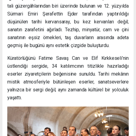
tali güzergâhlarından biri üzerinde bulunan ve 12. yüzyılda
Sürmari Emiri Şerafettin Ejder tarafından yaptırıldığı
düşünülen tarihi kervansaray, bu kez kervanları değil;
sanatın zarafetini ağırladı. Tezhip, minyatür, cam ve çini
sanatının eşsiz örnekleri, taş duvarların arasında adeta
geçmiş ile bugünü aynı estetik çizgide buluşturdu.
Küratörlüğünü Fatime Savaş Can ve Elif Kırkkeseli’nin
üstlendiği sergide, 34 katılımcının titizlikle hazırladığı
eserler ziyaretçilerin beğenisine sunuldu. Tarihi mekânın
mistik atmosferiyle bütünleşen eserler, sanatseverlere
yalnızca bir sergi değil; aynı zamanda kültürel bir yolculuk
yaşattı.