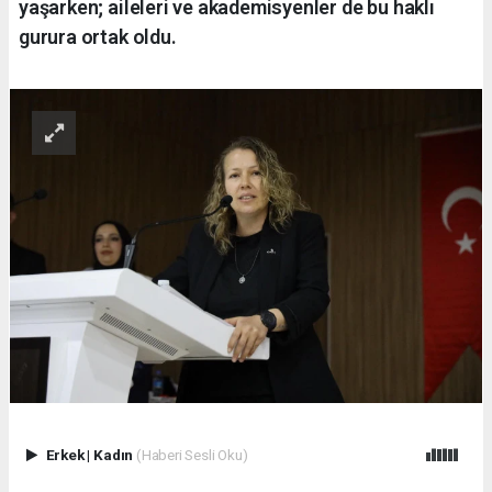
yaşarken; aileleri ve akademisyenler de bu haklı
gurura ortak oldu.
Erkek
|
Kadın
(Haberi Sesli Oku)