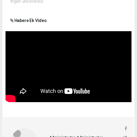
#ığdır üniveristesi
Habere Ek Video