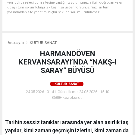
yeniigdirgazetesi.com sitesine yaptığınız yorumunuzla ilgili doğrudan veya
dolaylı tüm sorumluluğu tek başınıza üstleniyorsunuz. Yazılan tüm
yorumlardan site yönetimi hiçbir şekilde sorumlu tutulamaz.
Anasayfa
KÜLTÜR-SANAT
HARMANDÖVEN
KERVANSARAYI’NDA “NAKŞ-I
SARAY” BÜYÜSÜ
KÜLTÜR-SANAT
24.05.2026 - 01:41, Güncelleme: 24.05.2026 - 15:10
8688+ kez okundu.
Tarihin sessiz tanıkları arasında yer alan asırlık taş
yapılar, kimi zaman geçmişin izlerini, kimi zaman da