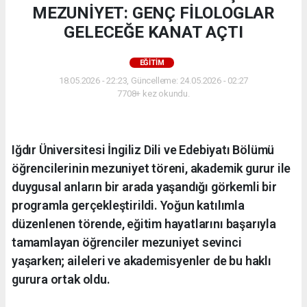
MEZUNİYET: GENÇ FİLOLOGLAR
GELECEĞE KANAT AÇTI
EĞİTİM
18.05.2026 - 22:23, Güncelleme: 24.05.2026 - 02:27
7708+ kez okundu.
Iğdır Üniversitesi İngiliz Dili ve Edebiyatı Bölümü
öğrencilerinin mezuniyet töreni, akademik gurur ile
duygusal anların bir arada yaşandığı görkemli bir
programla gerçekleştirildi. Yoğun katılımla
düzenlenen törende, eğitim hayatlarını başarıyla
tamamlayan öğrenciler mezuniyet sevinci
yaşarken; aileleri ve akademisyenler de bu haklı
gurura ortak oldu.