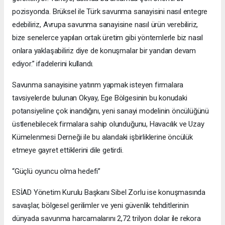
pozisyonda. Brüksel ile Türk savunma sanayisini nasıl entegre
edebiliriz, Avrupa savunma sanayisine nasıl ürün verebiliriz,
bize senelerce yapılan ortak üretim gibi yöntemlerle biz nasıl
onlara yaklaşabiliriz diye de konuşmalar bir yandan devam
ediyor.” ifadelerini kullandı.
Savunma sanayisine yatırım yapmak isteyen firmalara
tavsiyelerde bulunan Okyay, Ege Bölgesinin bu konudaki
potansiyeline çok inandığını, yeni sanayi modelinin öncülüğünü
üstlenebilecek firmalara sahip olunduğunu, Havacılık ve Uzay
Kümelenmesi Derneği ile bu alandaki işbirliklerine öncülük
etmeye gayret ettiklerini dile getirdi.
“Güçlü oyuncu olma hedefi”
ESİAD Yönetim Kurulu Başkanı Sibel Zorlu ise konuşmasında
savaşlar, bölgesel gerilimler ve yeni güvenlik tehditlerinin
dünyada savunma harcamalarını 2,72 trilyon dolar ile rekora