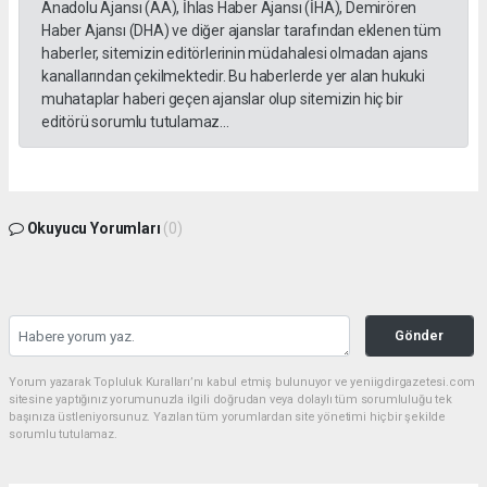
Anadolu Ajansı (AA), İhlas Haber Ajansı (İHA), Demirören
Haber Ajansı (DHA) ve diğer ajanslar tarafından eklenen tüm
haberler, sitemizin editörlerinin müdahalesi olmadan ajans
kanallarından çekilmektedir. Bu haberlerde yer alan hukuki
muhataplar haberi geçen ajanslar olup sitemizin hiç bir
editörü sorumlu tutulamaz...
Okuyucu Yorumları
(0)
Gönder
Yorum yazarak Topluluk Kuralları’nı kabul etmiş bulunuyor ve yeniigdirgazetesi.com
sitesine yaptığınız yorumunuzla ilgili doğrudan veya dolaylı tüm sorumluluğu tek
başınıza üstleniyorsunuz. Yazılan tüm yorumlardan site yönetimi hiçbir şekilde
sorumlu tutulamaz.