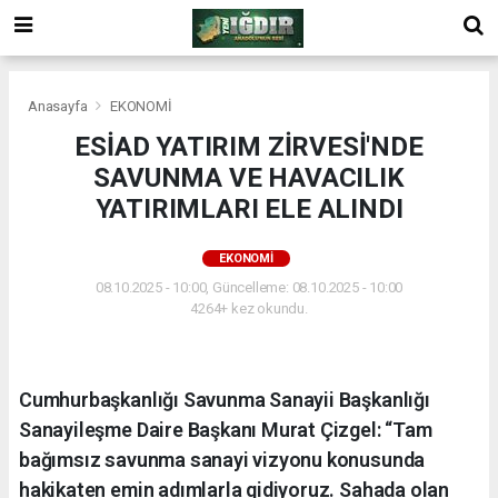
Anasayfa
EKONOMİ
ESİAD YATIRIM ZİRVESİ'NDE
SAVUNMA VE HAVACILIK
YATIRIMLARI ELE ALINDI
EKONOMİ
08.10.2025 - 10:00, Güncelleme: 08.10.2025 - 10:00
4264+ kez okundu.
Cumhurbaşkanlığı Savunma Sanayii Başkanlığı
Sanayileşme Daire Başkanı Murat Çizgel: “Tam
bağımsız savunma sanayi vizyonu konusunda
hakikaten emin adımlarla gidiyoruz. Sahada olan