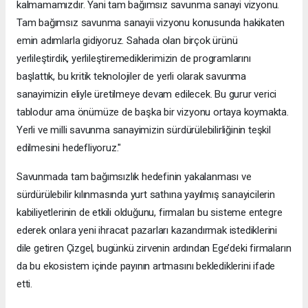
kalmamamızdır. Yani tam bağımsız savunma sanayi vizyonu.
Tam bağımsız savunma sanayii vizyonu konusunda hakikaten
emin adımlarla gidiyoruz. Sahada olan birçok ürünü
yerlileştirdik, yerlileştiremediklerimizin de programlarını
başlattık, bu kritik teknolojiler de yerli olarak savunma
sanayimizin eliyle üretilmeye devam edilecek. Bu gurur verici
tablodur ama önümüze de başka bir vizyonu ortaya koymakta.
Yerli ve milli savunma sanayimizin sürdürülebilirliğinin teşkil
edilmesini hedefliyoruz."
Savunmada tam bağımsızlık hedefinin yakalanması ve
sürdürülebilir kılınmasında yurt sathına yayılmış sanayicilerin
kabiliyetlerinin de etkili olduğunu, firmaları bu sisteme entegre
ederek onlara yeni ihracat pazarları kazandırmak istediklerini
dile getiren Çizgel, bugünkü zirvenin ardından Ege’deki firmaların
da bu ekosistem içinde payının artmasını beklediklerini ifade
etti.