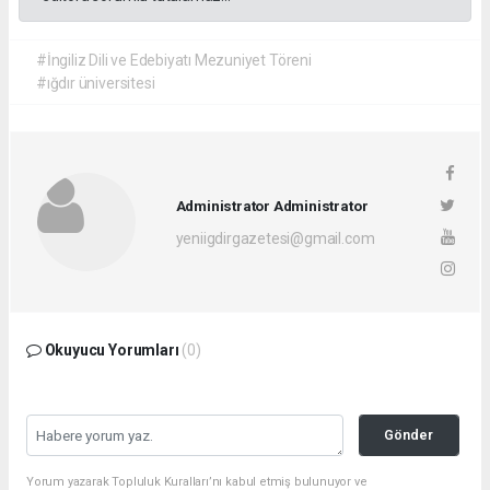
#İngiliz Dili ve Edebiyatı Mezuniyet Töreni
#ığdır üniversitesi
Administrator Administrator
yeniigdirgazetesi@gmail.com
Okuyucu Yorumları
(0)
Gönder
Yorum yazarak Topluluk Kuralları’nı kabul etmiş bulunuyor ve