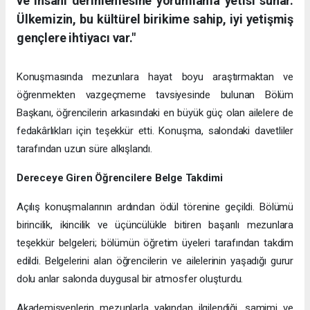
ve insanı derinlemesine yorumlama yetisi sunar.
Ülkemizin, bu kültürel birikime sahip, iyi yetişmiş
gençlere ihtiyacı var."
Konuşmasında mezunlara hayat boyu araştırmaktan ve
öğrenmekten vazgeçmeme tavsiyesinde bulunan Bölüm
Başkanı, öğrencilerin arkasındaki en büyük güç olan ailelere de
fedakârlıkları için teşekkür etti. Konuşma, salondaki davetliler
tarafından uzun süre alkışlandı.
Dereceye Giren Öğrencilere Belge Takdimi
Açılış konuşmalarının ardından ödül törenine geçildi. Bölümü
birincilik, ikincilik ve üçüncülükle bitiren başarılı mezunlara
teşekkür belgeleri; bölümün öğretim üyeleri tarafından takdim
edildi. Belgelerini alan öğrencilerin ve ailelerinin yaşadığı gurur
dolu anlar salonda duygusal bir atmosfer oluşturdu.
Akademisyenlerin mezunlarla yakından ilgilendiği, samimi ve