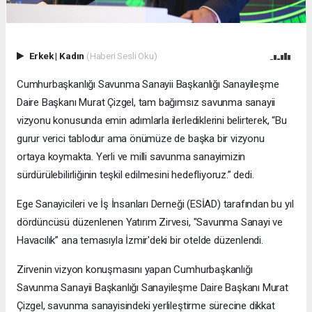
Erkek
|
Kadın
(Haberi Sesli Oku)
Cumhurbaşkanlığı Savunma Sanayii Başkanlığı Sanayileşme
Daire Başkanı Murat Çizgel, tam bağımsız savunma sanayii
vizyonu konusunda emin adımlarla ilerlediklerini belirterek, “Bu
gurur verici tablodur ama önümüze de başka bir vizyonu
ortaya koymakta. Yerli ve milli savunma sanayimizin
sürdürülebilirliğinin teşkil edilmesini hedefliyoruz.” dedi.
Ege Sanayicileri ve İş İnsanları Derneği (ESİAD) tarafından bu yıl
dördüncüsü düzenlenen Yatırım Zirvesi, "Savunma Sanayi ve
Havacılık” ana temasıyla İzmir'deki bir otelde düzenlendi.
Zirvenin vizyon konuşmasını yapan Cumhurbaşkanlığı
Savunma Sanayii Başkanlığı Sanayileşme Daire Başkanı Murat
Çizgel, savunma sanayisindeki yerlileştirme sürecine dikkat