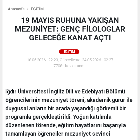
Anasayfa
EĞİTİM
19 MAYIS RUHUNA YAKIŞAN
MEZUNİYET: GENÇ FİLOLOGLAR
GELECEĞE KANAT AÇTI
EĞİTİM
18.05.2026 - 22:23, Güncelleme: 24.05.2026 - 02:27
7708+ kez okundu.
Iğdır Üniversitesi İngiliz Dili ve Edebiyatı Bölümü
öğrencilerinin mezuniyet töreni, akademik gurur ile
duygusal anların bir arada yaşandığı görkemli bir
programla gerçekleştirildi. Yoğun katılımla
düzenlenen törende, eğitim hayatlarını başarıyla
tamamlayan öğrenciler mezuniyet sevinci