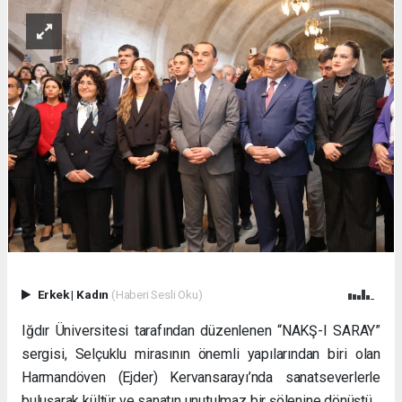
Erkek
|
Kadın
(Haberi Sesli Oku)
Iğdır Üniversitesi tarafından düzenlenen “NAKŞ-I SARAY”
sergisi, Selçuklu mirasının önemli yapılarından biri olan
Harmandöven (Ejder) Kervansarayı’nda sanatseverlerle
buluşarak kültür ve sanatın unutulmaz bir şölenine dönüştü.