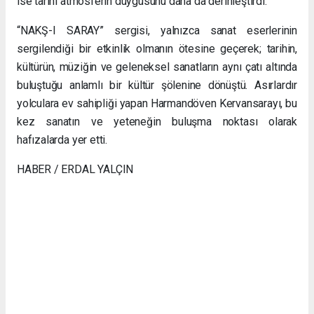
ise tarihi atmosferin duygusunu daha da derinleştirdi.
“NAKŞ-I SARAY” sergisi, yalnızca sanat eserlerinin
sergilendiği bir etkinlik olmanın ötesine geçerek; tarihin,
kültürün, müziğin ve geleneksel sanatların aynı çatı altında
buluştuğu anlamlı bir kültür şölenine dönüştü. Asırlardır
yolculara ev sahipliği yapan Harmandöven Kervansarayı, bu
kez sanatın ve yeteneğin buluşma noktası olarak
hafızalarda yer etti.
HABER / ERDAL YALÇIN