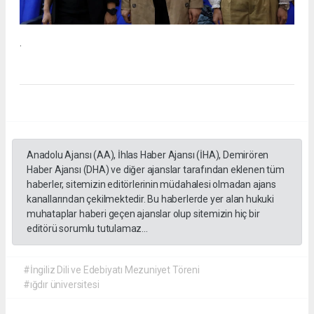
.
Anadolu Ajansı (AA), İhlas Haber Ajansı (İHA), Demirören
Haber Ajansı (DHA) ve diğer ajanslar tarafından eklenen tüm
haberler, sitemizin editörlerinin müdahalesi olmadan ajans
kanallarından çekilmektedir. Bu haberlerde yer alan hukuki
muhataplar haberi geçen ajanslar olup sitemizin hiç bir
editörü sorumlu tutulamaz...
#İngiliz Dili ve Edebiyatı Mezuniyet Töreni
#ığdır üniversitesi