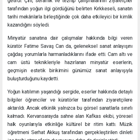
getirdi. Çini, seramik ve tezhip çalışmalarının ziyaretçiler
tarafından yoğun ilgi gördüğünü belirten Kırkkeseli, sanatın
tarihi mekânlarla birleştiğinde çok daha etkileyici bir kimlik
kazandığını söyledi.
Minyatür sanatına dair çalışmalar hakkında bilgi veren
küratör Fatime Savaş Can da, geleneksel sanat anlayışını
çağdaş yorumlarla harmanladıklarını ifade etti. Cam altı ve
cam üstü teknikleriyle hazırlanan minyatür eserlerin,
geçmişin estetik birikimini günümüz sanat anlayışıyla
buluşturduğunu kaydetti.
Yoğun katılımın yaşandığı sergide, eserler hakkında detaylı
bilgiler öğrenciler ve küratörler tarafından ziyaretçilere
aktarıldı. Ancak etkinlik yalnızca bu görsel sanatlarla sınırlı
kalmadı. Kervansarayda sahne alan Kafkas ekibi, yöresel
halk oyunlarıyla etkinliğe kültürel bir ritim kattı. Müzik
öğretmeni Serhat Akkuş tarafından gerçekleştirilen dinleti