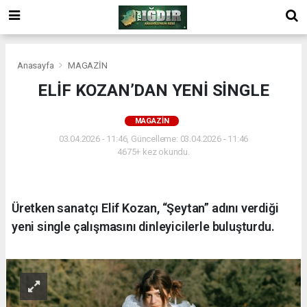
Anasayfa
MAGAZİN
ELİF KOZAN’DAN YENİ SİNGLE
MAGAZİN
03.04.2026 - 11:46, Güncelleme: 03.04.2026 - 11:46
4675+ kez okundu.
Üretken sanatçı Elif Kozan, “Şeytan” adını verdiği
yeni single çalışmasını dinleyicilerle buluşturdu.