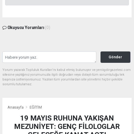
Okuyucu Yorumları
(0)
Gönder
Yorum yazarak Topluluk Kuralları’nı kabul etmiş bulunuyor ve yeniigdirgazetesi.com
sitesine yaptığınız yorumunuzla ilgili doğrudan veya dolaylı tüm sorumluluğu tek
başınıza üstleniyorsunuz. Yazılan tüm yorumlardan site yönetimi hiçbir şekilde
sorumlu tutulamaz.
Anasayfa
EĞİTİM
19 MAYIS RUHUNA YAKIŞAN
MEZUNİYET: GENÇ FİLOLOGLAR