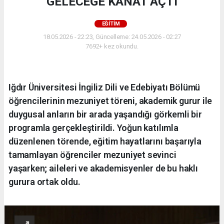
GELECEĞE KANAT AÇTI
EĞİTİM
18.05.2026 - 22:23, Güncelleme: 24.05.2026 - 02:27
7692+ kez okundu.
Iğdır Üniversitesi İngiliz Dili ve Edebiyatı Bölümü
öğrencilerinin mezuniyet töreni, akademik gurur ile
duygusal anların bir arada yaşandığı görkemli bir
programla gerçekleştirildi. Yoğun katılımla
düzenlenen törende, eğitim hayatlarını başarıyla
tamamlayan öğrenciler mezuniyet sevinci
yaşarken; aileleri ve akademisyenler de bu haklı
gurura ortak oldu.