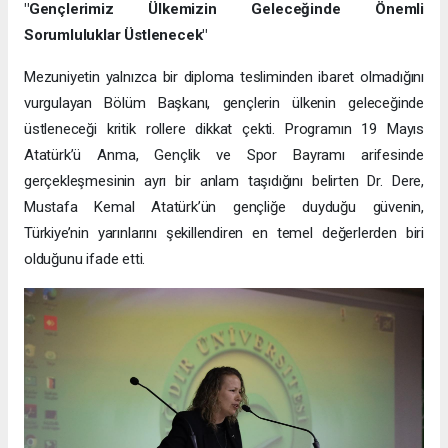
"Gençlerimiz Ülkemizin Geleceğinde Önemli
Sorumluluklar Üstlenecek"
Mezuniyetin yalnızca bir diploma tesliminden ibaret olmadığını
vurgulayan Bölüm Başkanı, gençlerin ülkenin geleceğinde
üstleneceği kritik rollere dikkat çekti. Programın 19 Mayıs
Atatürk’ü Anma, Gençlik ve Spor Bayramı arifesinde
gerçekleşmesinin ayrı bir anlam taşıdığını belirten Dr. Dere,
Mustafa Kemal Atatürk’ün gençliğe duyduğu güvenin,
Türkiye’nin yarınlarını şekillendiren en temel değerlerden biri
olduğunu ifade etti.