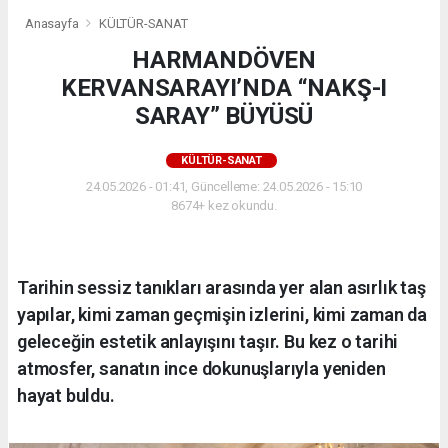
Anasayfa
KÜLTÜR-SANAT
HARMANDÖVEN
KERVANSARAYI’NDA “NAKŞ-I
SARAY” BÜYÜSÜ
KÜLTÜR-SANAT
24.05.2026 - 01:41, Güncelleme: 24.05.2026 - 15:10
8674+ kez okundu.
Tarihin sessiz tanıkları arasında yer alan asırlık taş
yapılar, kimi zaman geçmişin izlerini, kimi zaman da
geleceğin estetik anlayışını taşır. Bu kez o tarihi
atmosfer, sanatın ince dokunuşlarıyla yeniden
hayat buldu.