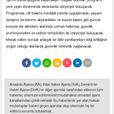
İşim’in sunuculuğunu yapacakları “Sağlıklı Güzellik” programı
yeni yayın döneminde ekranlarda izleyiciyle buluşacak.
Programda; cilt bakımı, medikal estetik uygulamaları, yaşam
dengesi, beslenme alışkanlıkları ve kişisel bakım gibi güncel
konular ele alınırken, alanında uzman hekimler, güzellik
profesyonelleri ve sektör temsilcileri de izleyiciyle buluşacak.
Merak edilen sorular anlaşılır bir dille yanıtlanırken, bilgi kirliliğinin
yoğun olduğu alanlarda güvenilir rehberlik sağlanacak.
Anadolu Ajansı (AA), İhlas Haber Ajansı (İHA), Demirören
Haber Ajansı (DHA) ve diğer ajanslar tarafından eklenen tüm
haberler, sitemizin editörlerinin müdahalesi olmadan ajans
kanallarından çekilmektedir. Bu haberlerde yer alan hukuki
muhataplar haberi geçen ajanslar olup sitemizin hiç bir
editörü sorumlu tutulamaz...