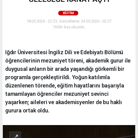
EĞİTİM
18.05.2026 - 22:23, Güncelleme: 24.05.2026 - 02:27
7693+ kez okundu.
Iğdır Üniversitesi İngiliz Dili ve Edebiyatı Bölümü
öğrencilerinin mezuniyet töreni, akademik gurur ile
duygusal anların bir arada yaşandığı görkemli bir
programla gerçekleştirildi. Yoğun katılımla
düzenlenen törende, eğitim hayatlarını başarıyla
tamamlayan öğrenciler mezuniyet sevinci
yaşarken; aileleri ve akademisyenler de bu haklı
gurura ortak oldu.