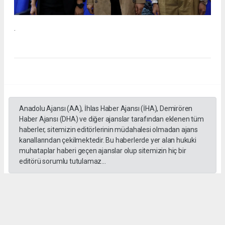
.
Anadolu Ajansı (AA), İhlas Haber Ajansı (İHA), Demirören
Haber Ajansı (DHA) ve diğer ajanslar tarafından eklenen tüm
haberler, sitemizin editörlerinin müdahalesi olmadan ajans
kanallarından çekilmektedir. Bu haberlerde yer alan hukuki
muhataplar haberi geçen ajanslar olup sitemizin hiç bir
editörü sorumlu tutulamaz...
#İngiliz Dili ve Edebiyatı Mezuniyet Töreni
#ığdır üniversitesi