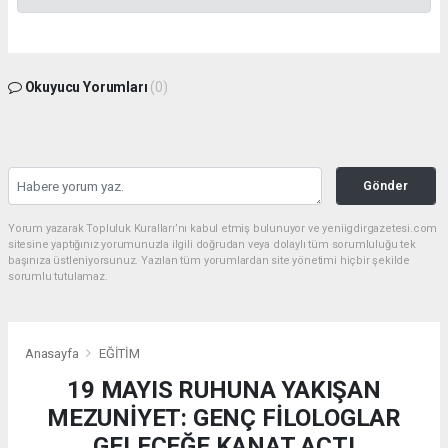
Okuyucu Yorumları
(0)
Gönder
Yorum yazarak Topluluk Kuralları’nı kabul etmiş bulunuyor ve yeniigdirgazetesi.com
sitesine yaptığınız yorumunuzla ilgili doğrudan veya dolaylı tüm sorumluluğu tek
başınıza üstleniyorsunuz. Yazılan tüm yorumlardan site yönetimi hiçbir şekilde
sorumlu tutulamaz.
Anasayfa
EĞİTİM
19 MAYIS RUHUNA YAKIŞAN
MEZUNİYET: GENÇ FİLOLOGLAR
GELECEĞE KANAT AÇTI