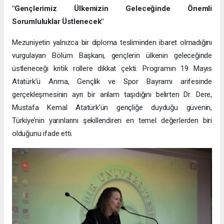
"Gençlerimiz Ülkemizin Geleceğinde Önemli
Sorumluluklar Üstlenecek"
Mezuniyetin yalnızca bir diploma tesliminden ibaret olmadığını
vurgulayan Bölüm Başkanı, gençlerin ülkenin geleceğinde
üstleneceği kritik rollere dikkat çekti. Programın 19 Mayıs
Atatürk’ü Anma, Gençlik ve Spor Bayramı arifesinde
gerçekleşmesinin ayrı bir anlam taşıdığını belirten Dr. Dere,
Mustafa Kemal Atatürk’ün gençliğe duyduğu güvenin,
Türkiye’nin yarınlarını şekillendiren en temel değerlerden biri
olduğunu ifade etti.