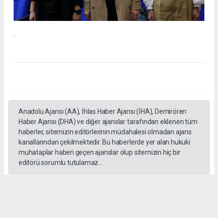
.
Anadolu Ajansı (AA), İhlas Haber Ajansı (İHA), Demirören
Haber Ajansı (DHA) ve diğer ajanslar tarafından eklenen tüm
haberler, sitemizin editörlerinin müdahalesi olmadan ajans
kanallarından çekilmektedir. Bu haberlerde yer alan hukuki
muhataplar haberi geçen ajanslar olup sitemizin hiç bir
editörü sorumlu tutulamaz...
#İngiliz Dili ve Edebiyatı Mezuniyet Töreni
#ığdır üniversitesi