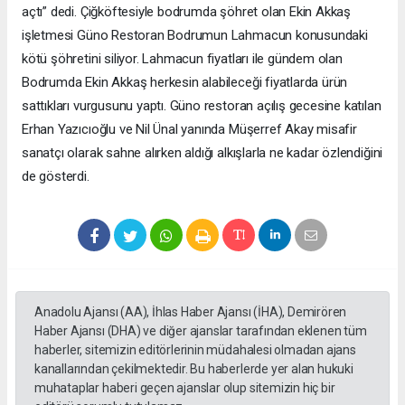
açtı” dedi. Çiğköftesiyle bodrumda şöhret olan Ekin Akkaş
işletmesi Güno Restoran Bodrumun Lahmacun konusundaki
kötü şöhretini siliyor. Lahmacun fiyatları ile gündem olan
Bodrumda Ekin Akkaş herkesin alabileceği fiyatlarda ürün
sattıkları vurgusunu yaptı. Güno restoran açılış gecesine katılan
Erhan Yazıcıoğlu ve Nil Ünal yanında Müşerref Akay misafir
sanatçı olarak sahne alırken aldığı alkışlarla ne kadar özlendiğini
de gösterdi.
Anadolu Ajansı (AA), İhlas Haber Ajansı (İHA), Demirören
Haber Ajansı (DHA) ve diğer ajanslar tarafından eklenen tüm
haberler, sitemizin editörlerinin müdahalesi olmadan ajans
kanallarından çekilmektedir. Bu haberlerde yer alan hukuki
muhataplar haberi geçen ajanslar olup sitemizin hiç bir