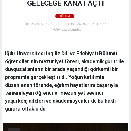
GELECEĞE KANAT AÇTI
EĞİTİM
18.05.2026 - 22:23, Güncelleme: 24.05.2026 - 02:27
7708+ kez okundu.
Iğdır Üniversitesi İngiliz Dili ve Edebiyatı Bölümü
öğrencilerinin mezuniyet töreni, akademik gurur ile
duygusal anların bir arada yaşandığı görkemli bir
programla gerçekleştirildi. Yoğun katılımla
düzenlenen törende, eğitim hayatlarını başarıyla
tamamlayan öğrenciler mezuniyet sevinci
yaşarken; aileleri ve akademisyenler de bu haklı
gurura ortak oldu.