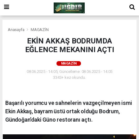
Anasayfa
MAGAZİN
EKİN AKKAŞ BODRUMDA
EĞLENCE MEKANINI AÇTI
MAGAZİN
08.06.2025 - 14:05, Güncelleme: 08.06.2025 - 14:05
3343+ kez okundu.
Başarılı yorumcu ve sahnelerin vazgeçilmeyen ismi
Ekin Akkaş, bayram üstü ortak olduğu Bodrum,
Gündoğan’daki Güno restoranı açtı.