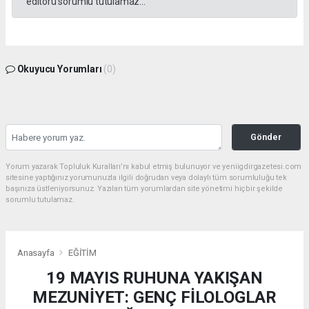
editörü sorumlu tutulamaz...
Okuyucu Yorumları
(0)
Gönder
Yorum yazarak Topluluk Kuralları’nı kabul etmiş bulunuyor ve yeniigdirgazetesi.com
sitesine yaptığınız yorumunuzla ilgili doğrudan veya dolaylı tüm sorumluluğu tek
başınıza üstleniyorsunuz. Yazılan tüm yorumlardan site yönetimi hiçbir şekilde
sorumlu tutulamaz.
Anasayfa
EĞİTİM
19 MAYIS RUHUNA YAKIŞAN
MEZUNİYET: GENÇ FİLOLOGLAR