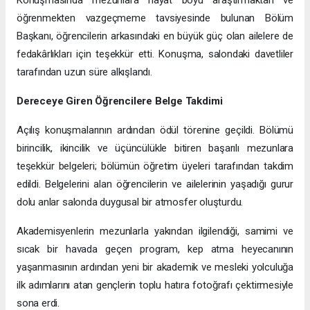
Konuşmasında mezunlara hayat boyu araştırmaktan ve
öğrenmekten vazgeçmeme tavsiyesinde bulunan Bölüm
Başkanı, öğrencilerin arkasındaki en büyük güç olan ailelere de
fedakârlıkları için teşekkür etti. Konuşma, salondaki davetliler
tarafından uzun süre alkışlandı.
Dereceye Giren Öğrencilere Belge Takdimi
Açılış konuşmalarının ardından ödül törenine geçildi. Bölümü
birincilik, ikincilik ve üçüncülükle bitiren başarılı mezunlara
teşekkür belgeleri; bölümün öğretim üyeleri tarafından takdim
edildi. Belgelerini alan öğrencilerin ve ailelerinin yaşadığı gurur
dolu anlar salonda duygusal bir atmosfer oluşturdu.
Akademisyenlerin mezunlarla yakından ilgilendiği, samimi ve
sıcak bir havada geçen program, kep atma heyecanının
yaşanmasının ardından yeni bir akademik ve mesleki yolculuğa
ilk adımlarını atan gençlerin toplu hatıra fotoğrafı çektirmesiyle
sona erdi.