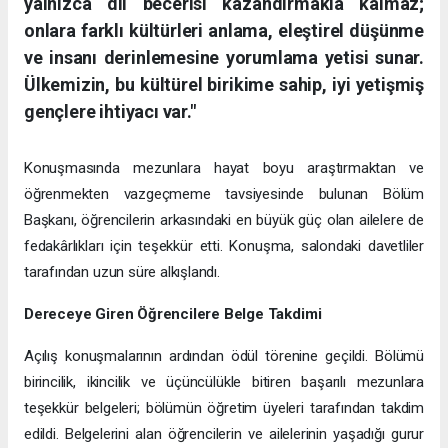
yalnızca dil becerisi kazandırmakla kalmaz;
onlara farklı kültürleri anlama, eleştirel düşünme
ve insanı derinlemesine yorumlama yetisi sunar.
Ülkemizin, bu kültürel birikime sahip, iyi yetişmiş
gençlere ihtiyacı var."
Konuşmasında mezunlara hayat boyu araştırmaktan ve
öğrenmekten vazgeçmeme tavsiyesinde bulunan Bölüm
Başkanı, öğrencilerin arkasındaki en büyük güç olan ailelere de
fedakârlıkları için teşekkür etti. Konuşma, salondaki davetliler
tarafından uzun süre alkışlandı.
Dereceye Giren Öğrencilere Belge Takdimi
Açılış konuşmalarının ardından ödül törenine geçildi. Bölümü
birincilik, ikincilik ve üçüncülükle bitiren başarılı mezunlara
teşekkür belgeleri; bölümün öğretim üyeleri tarafından takdim
edildi. Belgelerini alan öğrencilerin ve ailelerinin yaşadığı gurur