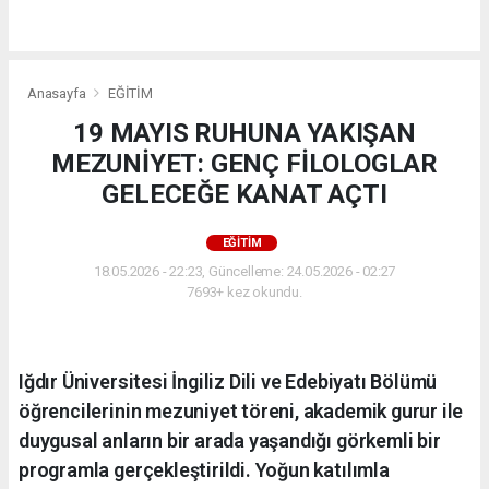
Anasayfa
EĞİTİM
19 MAYIS RUHUNA YAKIŞAN
MEZUNİYET: GENÇ FİLOLOGLAR
GELECEĞE KANAT AÇTI
EĞİTİM
18.05.2026 - 22:23, Güncelleme: 24.05.2026 - 02:27
7693+ kez okundu.
Iğdır Üniversitesi İngiliz Dili ve Edebiyatı Bölümü
öğrencilerinin mezuniyet töreni, akademik gurur ile
duygusal anların bir arada yaşandığı görkemli bir
programla gerçekleştirildi. Yoğun katılımla