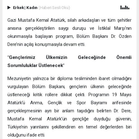
Erkek
|
Kadın
(Haberi Sesli Oku)
Gazi Mustafa Kemal Atatürk, silah arkadaşları ve tüm şehitler
anısına gerçekleştirilen saygı duruşu ve İstiklal Marşı'nın
okunmasıyla başlayan program, Bölüm Başkanı Dr. Özden
Dere’nin açılış konuşmasıyla devam etti.
"Gençlerimiz Ülkemizin Geleceğinde Önemli
Sorumluluklar Üstlenecek"
Mezuniyetin yalnızca bir diploma tesliminden ibaret olmadığını
vurgulayan Bölüm Başkanı, gençlerin ülkenin geleceğinde
üstleneceği kritik rollere dikkat çekti. Programın 19 Mayıs
Atatürk’ü Anma, Gençlik ve Spor Bayramı arifesinde
gerçekleşmesinin ayrı bir anlam taşıdığını belirten Dr. Dere,
Mustafa Kemal Atatürk’ün gençliğe duyduğu güvenin,
Türkiye’nin yarınlarını şekillendiren en temel değerlerden biri
olduğunu ifade etti.