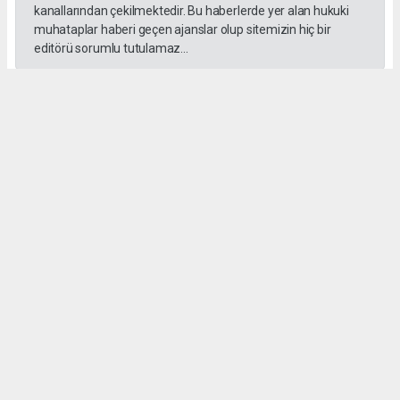
kanallarından çekilmektedir. Bu haberlerde yer alan hukuki
muhataplar haberi geçen ajanslar olup sitemizin hiç bir
editörü sorumlu tutulamaz...
#İngiliz Dili ve Edebiyatı Mezuniyet Töreni
#ığdır üniversitesi
Administrator Administrator
yeniigdirgazetesi@gmail.com
Okuyucu Yorumları
(0)