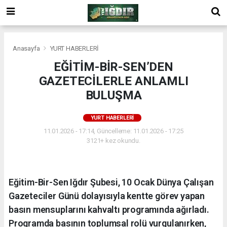
Anasayfa
YURT HABERLERİ
EĞİTİM-BİR-SEN’DEN
GAZETECİLERLE ANLAMLI
BULUŞMA
YURT HABERLERİ
11.01.2026 - 17:14, Güncelleme: 11.01.2026 - 17:25
3121+ kez okundu.
Eğitim-Bir-Sen Iğdır Şubesi, 10 Ocak Dünya Çalışan
Gazeteciler Günü dolayısıyla kentte görev yapan
basın mensuplarını kahvaltı programında ağırladı.
Programda basının toplumsal rolü vurgulanırken,