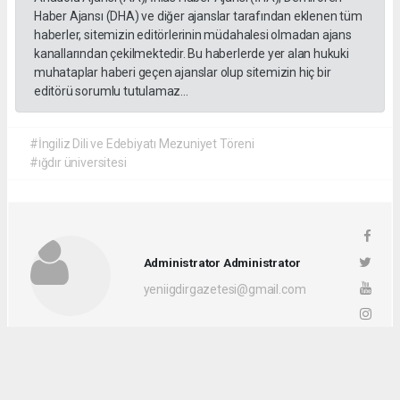
Haber Ajansı (DHA) ve diğer ajanslar tarafından eklenen tüm
haberler, sitemizin editörlerinin müdahalesi olmadan ajans
kanallarından çekilmektedir. Bu haberlerde yer alan hukuki
muhataplar haberi geçen ajanslar olup sitemizin hiç bir
editörü sorumlu tutulamaz...
#İngiliz Dili ve Edebiyatı Mezuniyet Töreni
#ığdır üniversitesi
Administrator Administrator
yeniigdirgazetesi@gmail.com
Okuyucu Yorumları
(0)