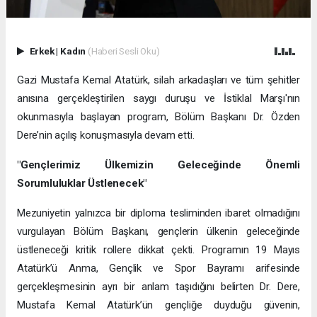
Erkek
|
Kadın
(Haberi Sesli Oku)
Gazi Mustafa Kemal Atatürk, silah arkadaşları ve tüm şehitler
anısına gerçekleştirilen saygı duruşu ve İstiklal Marşı'nın
okunmasıyla başlayan program, Bölüm Başkanı Dr. Özden
Dere’nin açılış konuşmasıyla devam etti.
"Gençlerimiz Ülkemizin Geleceğinde Önemli
Sorumluluklar Üstlenecek"
Mezuniyetin yalnızca bir diploma tesliminden ibaret olmadığını
vurgulayan Bölüm Başkanı, gençlerin ülkenin geleceğinde
üstleneceği kritik rollere dikkat çekti. Programın 19 Mayıs
Atatürk’ü Anma, Gençlik ve Spor Bayramı arifesinde
gerçekleşmesinin ayrı bir anlam taşıdığını belirten Dr. Dere,
Mustafa Kemal Atatürk’ün gençliğe duyduğu güvenin,