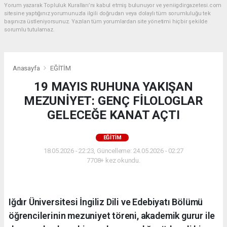
Yorum yazarak Topluluk Kuralları’nı kabul etmiş bulunuyor ve yeniigdirgazetesi.com
sitesine yaptığınız yorumunuzla ilgili doğrudan veya dolaylı tüm sorumluluğu tek
başınıza üstleniyorsunuz. Yazılan tüm yorumlardan site yönetimi hiçbir şekilde
sorumlu tutulamaz.
Anasayfa
EĞİTİM
19 MAYIS RUHUNA YAKIŞAN
MEZUNİYET: GENÇ FİLOLOGLAR
GELECEĞE KANAT AÇTI
EĞİTİM
18.05.2026 - 22:23, Güncelleme: 24.05.2026 - 02:27
7708+ kez okundu.
Iğdır Üniversitesi İngiliz Dili ve Edebiyatı Bölümü
öğrencilerinin mezuniyet töreni, akademik gurur ile