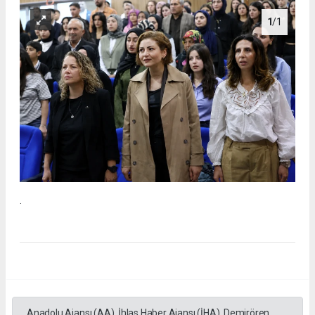
1
/1
.
Anadolu Ajansı (AA), İhlas Haber Ajansı (İHA), Demirören