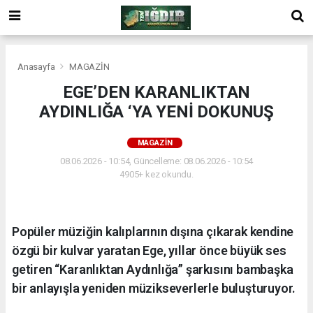
Anasayfa
MAGAZİN
EGE’DEN KARANLIKTAN
AYDINLIĞA ‘YA YENİ DOKUNUŞ
MAGAZİN
08.06.2026 - 10:54, Güncelleme: 08.06.2026 - 10:54
4905+ kez okundu.
Popüler müziğin kalıplarının dışına çıkarak kendine
özgü bir kulvar yaratan Ege, yıllar önce büyük ses
getiren “Karanlıktan Aydınlığa” şarkısını bambaşka
bir anlayışla yeniden müzikseverlerle buluşturuyor.