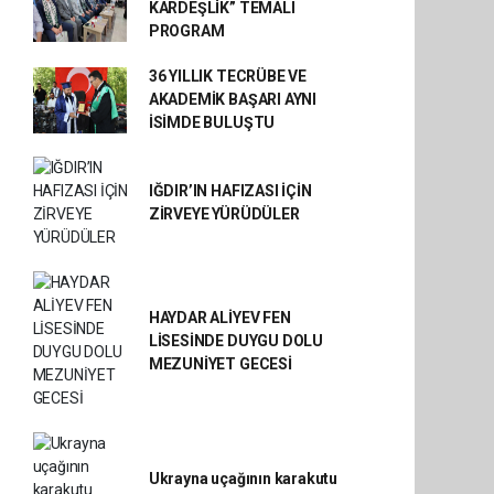
KARDEŞLİK” TEMALI
PROGRAM
36 YILLIK TECRÜBE VE
AKADEMİK BAŞARI AYNI
İSİMDE BULUŞTU
IĞDIR’IN HAFIZASI İÇİN
ZİRVEYE YÜRÜDÜLER
HAYDAR ALİYEV FEN
LİSESİNDE DUYGU DOLU
MEZUNİYET GECESİ
Ukrayna uçağının karakutu