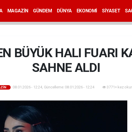
A
MAGAZİN
GÜNDEM
DÜNYA
EKONOMİ
SİYASET
SA
EN BÜYÜK HALI FUARI 
SAHNE ALDI
08.01.2026 - 12:24, Güncelleme: 08.01.2026 - 12:24
3771+ kez oku
ZİN