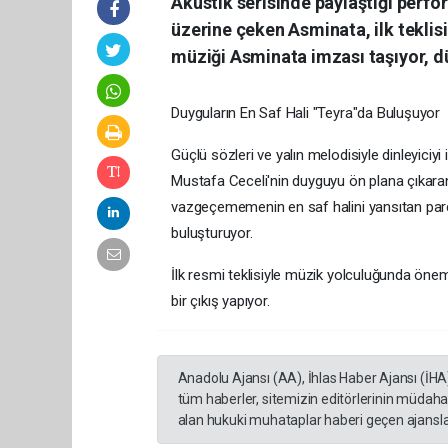
Akustik serisinde paylaştığı perfor
üzerine çeken Asminata, ilk teklisi
müziği Asminata imzası taşıyor, d
Duyguların En Saf Hali "Teyra"da Buluşuyor
Güçlü sözleri ve yalın melodisiyle dinleyiciyi
Mustafa Ceceli'nin duyguyu ön plana çıkaran
vazgeçememenin en saf halini yansıtan parça
buluşturuyor.
İlk resmi teklisiyle müzik yolculuğunda öneml
bir çıkış yapıyor.
Anadolu Ajansı (AA), İhlas Haber Ajansı (İHA
tüm haberler, sitemizin editörlerinin müdaha
alan hukuki muhataplar haberi geçen ajanslar