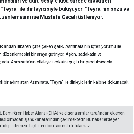
mansları ve duru sesiyle kısa sürede dikkatleri
 "Teyra" ile dinleyicisiyle buluşuyor. "Teyra"nın sözü ve
üzenlemesini ise Mustafa Ceceli üstleniyor.
 ilk andan itibaren içine çeken şarkı, Asminata'nın içten yorumu ile
 düzenlemesini bir araya getiriyor. Aşkın, sadakatin ve
da, Asminata'nın etkileyici vokalini güçlü bir prodüksiyonla
i bir adım atan Asminata, "Teyra" ile dinleyicilerin kalbine dokunacak
), Demirören Haber Ajansı (DHA) ve diğer ajanslar tarafından eklenen
lesi olmadan ajans kanallarından çekilmektedir. Bu haberlerde yer
 olup sitemizin hiç bir editörü sorumlu tutulamaz...