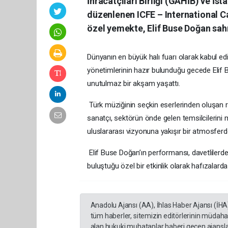
İhracatçıları Birliği (GAHİB) ve İstan
düzenlenen ICFE – International 
özel yemekte, Elif Buse Doğan sahn
Dünyanın en büyük halı fuarı olarak kabul edil
yönetimlerinin hazır bulunduğu gecede Elif 
unutulmaz bir akşam yaşattı.
Türk müziğinin seçkin eserlerinden oluşan r
sanatçı, sektörün önde gelen temsilcilerini
uluslararası vizyonuna yakışır bir atmosfer
Elif Buse Doğan’ın performansı, davetlilerden
buluştuğu özel bir etkinlik olarak hafızalarda 
Anadolu Ajansı (AA), İhlas Haber Ajansı (İHA
tüm haberler, sitemizin editörlerinin müdaha
alan hukuki muhataplar haberi geçen ajanslar