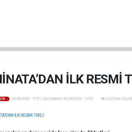
İNATA’DAN İLK RESMİ T
05.08.2026 - 17:31, Güncelleme: 05.08.2026 - 17:31
2127 kez okund
ZİK