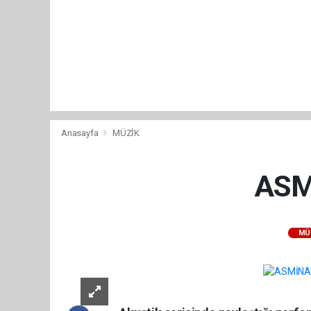
Anasayfa
MÜZİK
ASM
MÜ