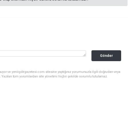
Gönder
uyor ve yeniigdirgazetesi.com sitesine yaptığınız yorumunuzla ilgili doğrudan veya
. Yazılan tüm yorumlardan site yönetimi hiçbir şekilde sorumlu tutulamaz.