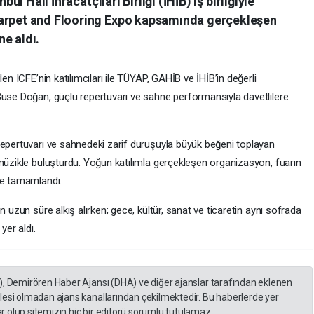
bul Halı İhracatçıları Birliği (İHİB) iş birliğiyle
Carpet and Flooring Expo kapsamında gerçekleşen
e aldı.
en ICFE’nin katılımcıları ile TÜYAP, GAHİB ve İHİB’in değerli
Buse Doğan, güçlü repertuvarı ve sahne performansıyla davetlilere
epertuvarı ve sahnedeki zarif duruşuyla büyük beğeni toplayan
 müzikle buluşturdu. Yoğun katılımla gerçekleşen organizasyon, fuarın
de tamamlandı.
 uzun süre alkış alırken; gece, kültür, sanat ve ticaretin aynı sofrada
yer aldı.
), Demirören Haber Ajansı (DHA) ve diğer ajanslar tarafından eklenen
lesi olmadan ajans kanallarından çekilmektedir. Bu haberlerde yer
 olup sitemizin hiç bir editörü sorumlu tutulamaz...