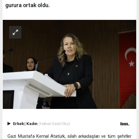
gurura ortak oldu.
Erkek
|
Kadın
(Haberi Sesli Oku)
Gazi Mustafa Kemal Atatürk, silah arkadaşları ve tüm şehitler