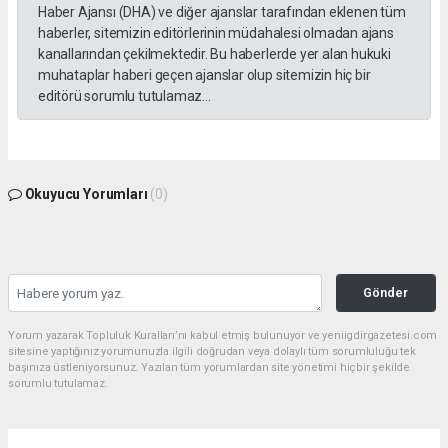
Haber Ajansı (DHA) ve diğer ajanslar tarafından eklenen tüm
haberler, sitemizin editörlerinin müdahalesi olmadan ajans
kanallarından çekilmektedir. Bu haberlerde yer alan hukuki
muhataplar haberi geçen ajanslar olup sitemizin hiç bir
editörü sorumlu tutulamaz...
Okuyucu Yorumları
(0)
Gönder
Yorum yazarak Topluluk Kuralları’nı kabul etmiş bulunuyor ve yeniigdirgazetesi.com
sitesine yaptığınız yorumunuzla ilgili doğrudan veya dolaylı tüm sorumluluğu tek
başınıza üstleniyorsunuz. Yazılan tüm yorumlardan site yönetimi hiçbir şekilde
sorumlu tutulamaz.