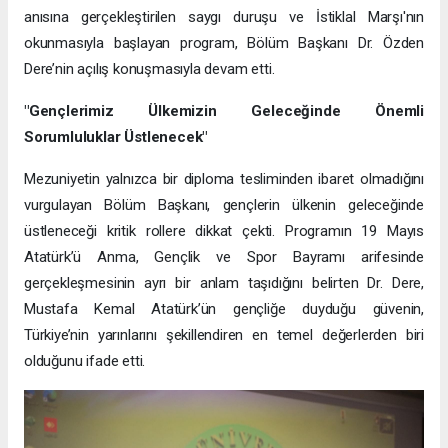
anısına gerçekleştirilen saygı duruşu ve İstiklal Marşı'nın
okunmasıyla başlayan program, Bölüm Başkanı Dr. Özden
Dere’nin açılış konuşmasıyla devam etti.
"Gençlerimiz Ülkemizin Geleceğinde Önemli
Sorumluluklar Üstlenecek"
Mezuniyetin yalnızca bir diploma tesliminden ibaret olmadığını
vurgulayan Bölüm Başkanı, gençlerin ülkenin geleceğinde
üstleneceği kritik rollere dikkat çekti. Programın 19 Mayıs
Atatürk’ü Anma, Gençlik ve Spor Bayramı arifesinde
gerçekleşmesinin ayrı bir anlam taşıdığını belirten Dr. Dere,
Mustafa Kemal Atatürk’ün gençliğe duyduğu güvenin,
Türkiye’nin yarınlarını şekillendiren en temel değerlerden biri
olduğunu ifade etti.