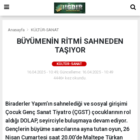
Anasayfa
KÜLTÜR-SANAT
BÜYÜMENİN RİTMİ SAHNEDEN
TAŞIYOR
KÜLTÜR-SANAT
16.04.2025 - 10:49, Güncelleme: 16.04.2025 - 10:49
4446+ kez okundu.
Biraderler Yapım’ın sahnelediği ve sosyal girişimi
Çocuk Genç Sanat Tiyatro (ÇGST) çocuklarının rol
aldığı DOLAP, seyirciyle buluşmaya devam ediyor.
Gençlerin büyüme sancılarına ayna tutan oyun, 26
Nisan Cumartesi saat 20.00’de Maltepe Türkan