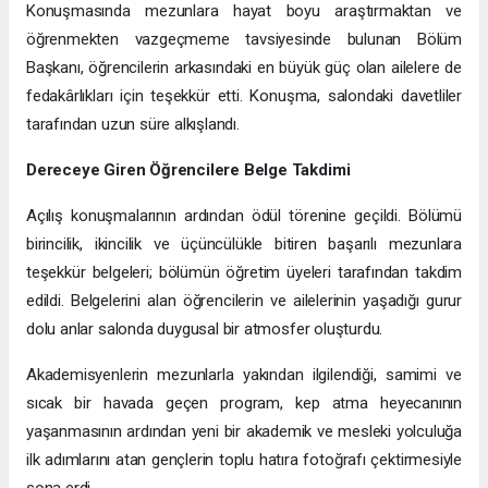
Konuşmasında mezunlara hayat boyu araştırmaktan ve
öğrenmekten vazgeçmeme tavsiyesinde bulunan Bölüm
Başkanı, öğrencilerin arkasındaki en büyük güç olan ailelere de
fedakârlıkları için teşekkür etti. Konuşma, salondaki davetliler
tarafından uzun süre alkışlandı.
Dereceye Giren Öğrencilere Belge Takdimi
Açılış konuşmalarının ardından ödül törenine geçildi. Bölümü
birincilik, ikincilik ve üçüncülükle bitiren başarılı mezunlara
teşekkür belgeleri; bölümün öğretim üyeleri tarafından takdim
edildi. Belgelerini alan öğrencilerin ve ailelerinin yaşadığı gurur
dolu anlar salonda duygusal bir atmosfer oluşturdu.
Akademisyenlerin mezunlarla yakından ilgilendiği, samimi ve
sıcak bir havada geçen program, kep atma heyecanının
yaşanmasının ardından yeni bir akademik ve mesleki yolculuğa
ilk adımlarını atan gençlerin toplu hatıra fotoğrafı çektirmesiyle
sona erdi.