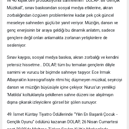
ve 40 kişilik dev prodüksiyonla sahnelenen “DOLAP: Bir Gençlik
Müzikali”, sınav baskısından sosyal medya etkilerine, akran
zorbalığından özgüven problemlerine kadar pek çok güncel
meseleye sahneden güçlü bir yanıt veriyor. Müziğin, dansın ve
genç enerjisinin bir araya geldiği bu dinamik anlatım, sadece
gençlere değil onları anlamakta zorlanan yetişkinlere de
sesleniyor.
Sınav kaygısı, sosyal medya baskısı, akran zorbalığı ve kendini
yetersiz hissetme… DOLAP, tüm bu temaları gençlerin diliyle
samimi ve vurucu bir biçimde sahneye taşıyor. Ece Irmak
Albayrak’ın koreografisiyle ritmi hiç düşmeyen müzikal, seyirciyi
dansın ve müziğin büyüsüyle içine çekiyor. Nurus’un yenilikçi
‘Matilda’ koltuklarıyla şekillenen sahne düzeni ise alışılmışın
dışına çıkarak izleyicilere görsel bir şölen sunuyor.
49. İsmet Küntay Tiyatro Ödüllerinde “Yılın En Başarılı Çocuk -
Gençlik Oyunu” ödülünü kazanan DOLAP, 26 Nisan Cumartesi