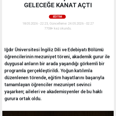
GELECEĞE KANAT AÇTI
EĞİTİM
18.05.2026 - 22:23, Güncelleme: 24.05.2026 - 02:27
7708+ kez okundu.
Iğdır Üniversitesi İngiliz Dili ve Edebiyatı Bölümü
öğrencilerinin mezuniyet töreni, akademik gurur ile
duygusal anların bir arada yaşandığı görkemli bir
programla gerçekleştirildi. Yoğun katılımla
düzenlenen törende, eğitim hayatlarını başarıyla
tamamlayan öğrenciler mezuniyet sevinci
yaşarken; aileleri ve akademisyenler de bu haklı
gurura ortak oldu.