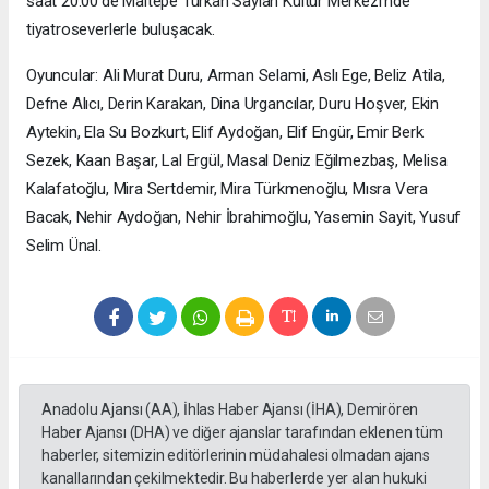
saat 20.00’de Maltepe Türkan Saylan Kültür Merkezi’nde
tiyatroseverlerle buluşacak.
Oyuncular: Ali Murat Duru, Arman Selami, Aslı Ege, Beliz Atila,
Defne Alıcı, Derin Karakan, Dina Urgancılar, Duru Hoşver, Ekin
Aytekin, Ela Su Bozkurt, Elif Aydoğan, Elif Engür, Emir Berk
Sezek, Kaan Başar, Lal Ergül, Masal Deniz Eğilmezbaş, Melisa
Kalafatoğlu, Mira Sertdemir, Mira Türkmenoğlu, Mısra Vera
Bacak, Nehir Aydoğan, Nehir İbrahimoğlu, Yasemin Sayit, Yusuf
Selim Ünal.
Anadolu Ajansı (AA), İhlas Haber Ajansı (İHA), Demirören
Haber Ajansı (DHA) ve diğer ajanslar tarafından eklenen tüm
haberler, sitemizin editörlerinin müdahalesi olmadan ajans
kanallarından çekilmektedir. Bu haberlerde yer alan hukuki