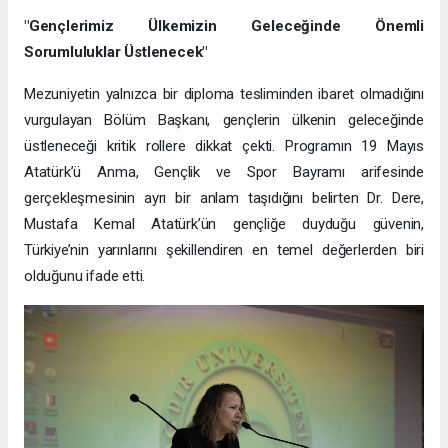
"Gençlerimiz Ülkemizin Geleceğinde Önemli
Sorumluluklar Üstlenecek"
Mezuniyetin yalnızca bir diploma tesliminden ibaret olmadığını
vurgulayan Bölüm Başkanı, gençlerin ülkenin geleceğinde
üstleneceği kritik rollere dikkat çekti. Programın 19 Mayıs
Atatürk’ü Anma, Gençlik ve Spor Bayramı arifesinde
gerçekleşmesinin ayrı bir anlam taşıdığını belirten Dr. Dere,
Mustafa Kemal Atatürk’ün gençliğe duyduğu güvenin,
Türkiye’nin yarınlarını şekillendiren en temel değerlerden biri
olduğunu ifade etti.