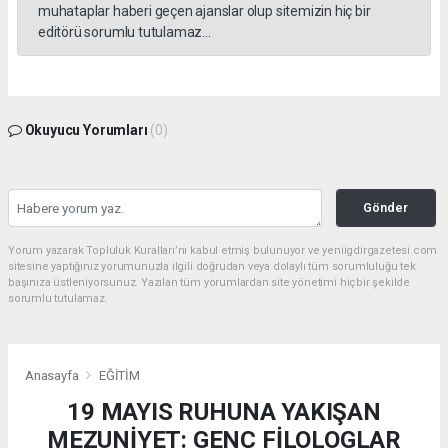
muhataplar haberi geçen ajanslar olup sitemizin hiç bir
editörü sorumlu tutulamaz...
Okuyucu Yorumları
(0)
Gönder
Yorum yazarak Topluluk Kuralları’nı kabul etmiş bulunuyor ve yeniigdirgazetesi.com
sitesine yaptığınız yorumunuzla ilgili doğrudan veya dolaylı tüm sorumluluğu tek
başınıza üstleniyorsunuz. Yazılan tüm yorumlardan site yönetimi hiçbir şekilde
sorumlu tutulamaz.
Anasayfa
EĞİTİM
19 MAYIS RUHUNA YAKIŞAN
MEZUNİYET: GENÇ FİLOLOGLAR