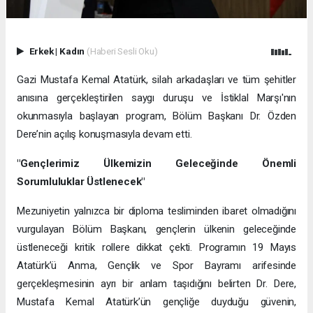
Erkek
|
Kadın
(Haberi Sesli Oku)
Gazi Mustafa Kemal Atatürk, silah arkadaşları ve tüm şehitler
anısına gerçekleştirilen saygı duruşu ve İstiklal Marşı'nın
okunmasıyla başlayan program, Bölüm Başkanı Dr. Özden
Dere’nin açılış konuşmasıyla devam etti.
"Gençlerimiz Ülkemizin Geleceğinde Önemli
Sorumluluklar Üstlenecek"
Mezuniyetin yalnızca bir diploma tesliminden ibaret olmadığını
vurgulayan Bölüm Başkanı, gençlerin ülkenin geleceğinde
üstleneceği kritik rollere dikkat çekti. Programın 19 Mayıs
Atatürk’ü Anma, Gençlik ve Spor Bayramı arifesinde
gerçekleşmesinin ayrı bir anlam taşıdığını belirten Dr. Dere,
Mustafa Kemal Atatürk’ün gençliğe duyduğu güvenin,