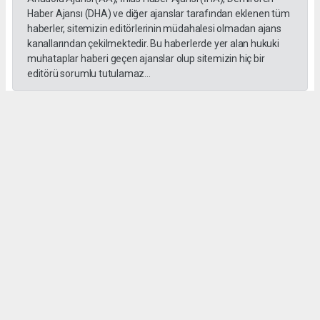
Haber Ajansı (DHA) ve diğer ajanslar tarafından eklenen tüm
haberler, sitemizin editörlerinin müdahalesi olmadan ajans
kanallarından çekilmektedir. Bu haberlerde yer alan hukuki
muhataplar haberi geçen ajanslar olup sitemizin hiç bir
editörü sorumlu tutulamaz...
#İngiliz Dili ve Edebiyatı Mezuniyet Töreni
#ığdır üniversitesi
Administrator Administrator
yeniigdirgazetesi@gmail.com
Okuyucu Yorumları
(0)