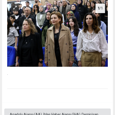
1
/1
.
Anadolu Ajansı (AA), İhlas Haber Ajansı (İHA), Demirören