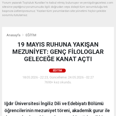
Yorum yazarak Topluluk Kuralları’nı kabul etmiş bulunuyor ve yeniigdirgazetesi.com
sitesine yaptığınız yorumunuzla ilgili doğrudan veya dolaylı tüm sorumluluğu tek
başınıza üstleniyorsunuz. Yazılan tüm yorumlardan site yönetimi hiçbir şekilde
sorumlu tutulamaz.
Anasayfa
EĞİTİM
19 MAYIS RUHUNA YAKIŞAN
MEZUNİYET: GENÇ FİLOLOGLAR
GELECEĞE KANAT AÇTI
EĞİTİM
18.05.2026 - 22:23, Güncelleme: 24.05.2026 - 02:27
7693+ kez okundu.
Iğdır Üniversitesi İngiliz Dili ve Edebiyatı Bölümü
öğrencilerinin mezuniyet töreni, akademik gurur ile