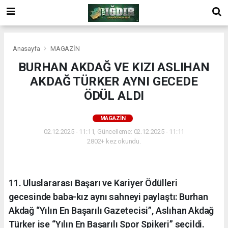
Anasayfa
MAGAZİN
BURHAN AKDAĞ VE KIZI ASLIHAN
AKDAĞ TÜRKER AYNI GECEDE
ÖDÜL ALDI
MAGAZİN
02.12.2025 - 11:11, Güncelleme: 02.12.2025 - 11:11
2802+ kez okundu.
11. Uluslararası Başarı ve Kariyer Ödülleri
gecesinde baba-kız aynı sahneyi paylaştı: Burhan
Akdağ “Yılın En Başarılı Gazetecisi”, Aslıhan Akdağ
Türker ise “Yılın En Başarılı Spor Spikeri” seçildi.