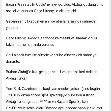
Başarılı Gazetecilik Ödülü'ne layık görüldü. Akdağ, ödülünü ünlü
model ve sunucu Özge Ulusoy'un elinden aldı.
Gecenin en dikkat çeken anı ise alkışlar arasında sahnede
yaşandı.
Özge Ulusoy, Akdağ'a sahnede kalmasını ve sıradaki ödülü
takdim etme ricasında bulundu.
Ödül alacak isim ise sürpriz ve tarihe düşeçek bir sahneye
dönüştü:
Burhan Akdağ'ın kızı, genç gazeteci ve spor spikeri Aslıhan
Akdağ Türker.
Yeni Birlik Gazetesi'nde başlayan meslek yolculuğunu bugün
TYT Türk ekranlarında spor spikerliğiyle sürdüren Aslıhan
Akdağ Türker gecede **“Yılın En Başarılı Spor Spikeri
Ödülü”**nün sahibi oldu. Böylece aynı gecede baba-kız iki ayrı