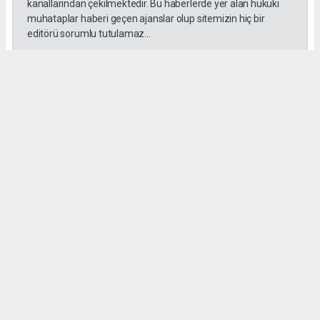
kanallarından çekilmektedir. Bu haberlerde yer alan hukuki
muhataplar haberi geçen ajanslar olup sitemizin hiç bir
editörü sorumlu tutulamaz...
#İngiliz Dili ve Edebiyatı Mezuniyet Töreni
#ığdır üniversitesi
Administrator Administrator
yeniigdirgazetesi@gmail.com
Okuyucu Yorumları
(0)