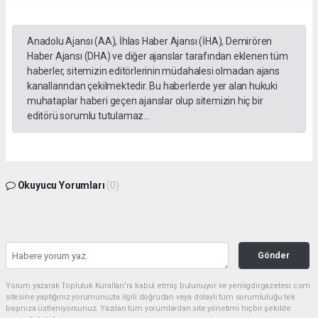
Anadolu Ajansı (AA), İhlas Haber Ajansı (İHA), Demirören
Haber Ajansı (DHA) ve diğer ajanslar tarafından eklenen tüm
haberler, sitemizin editörlerinin müdahalesi olmadan ajans
kanallarından çekilmektedir. Bu haberlerde yer alan hukuki
muhataplar haberi geçen ajanslar olup sitemizin hiç bir
editörü sorumlu tutulamaz...
Okuyucu Yorumları
(0)
Gönder
Yorum yazarak Topluluk Kuralları’nı kabul etmiş bulunuyor ve yeniigdirgazetesi.com
sitesine yaptığınız yorumunuzla ilgili doğrudan veya dolaylı tüm sorumluluğu tek
başınıza üstleniyorsunuz. Yazılan tüm yorumlardan site yönetimi hiçbir şekilde