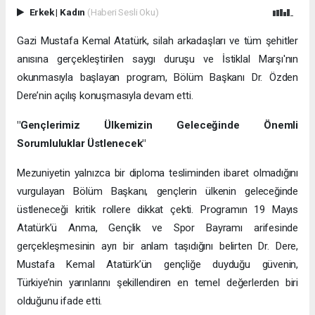
Erkek
|
Kadın
(Haberi Sesli Oku)
Gazi Mustafa Kemal Atatürk, silah arkadaşları ve tüm şehitler
anısına gerçekleştirilen saygı duruşu ve İstiklal Marşı'nın
okunmasıyla başlayan program, Bölüm Başkanı Dr. Özden
Dere’nin açılış konuşmasıyla devam etti.
"Gençlerimiz Ülkemizin Geleceğinde Önemli
Sorumluluklar Üstlenecek"
Mezuniyetin yalnızca bir diploma tesliminden ibaret olmadığını
vurgulayan Bölüm Başkanı, gençlerin ülkenin geleceğinde
üstleneceği kritik rollere dikkat çekti. Programın 19 Mayıs
Atatürk’ü Anma, Gençlik ve Spor Bayramı arifesinde
gerçekleşmesinin ayrı bir anlam taşıdığını belirten Dr. Dere,
Mustafa Kemal Atatürk’ün gençliğe duyduğu güvenin,
Türkiye’nin yarınlarını şekillendiren en temel değerlerden biri
olduğunu ifade etti.