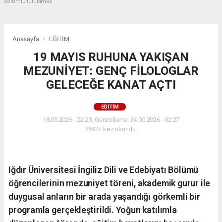
sorumlu tutulamaz.
Anasayfa
EĞİTİM
19 MAYIS RUHUNA YAKIŞAN
MEZUNİYET: GENÇ FİLOLOGLAR
GELECEĞE KANAT AÇTI
EĞİTİM
18.05.2026 - 22:23, Güncelleme: 24.05.2026 - 02:27
7692+ kez okundu.
Iğdır Üniversitesi İngiliz Dili ve Edebiyatı Bölümü
öğrencilerinin mezuniyet töreni, akademik gurur ile
duygusal anların bir arada yaşandığı görkemli bir
programla gerçekleştirildi. Yoğun katılımla