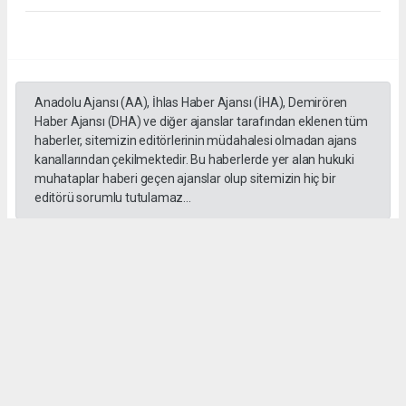
Anadolu Ajansı (AA), İhlas Haber Ajansı (İHA), Demirören
Haber Ajansı (DHA) ve diğer ajanslar tarafından eklenen tüm
haberler, sitemizin editörlerinin müdahalesi olmadan ajans
kanallarından çekilmektedir. Bu haberlerde yer alan hukuki
muhataplar haberi geçen ajanslar olup sitemizin hiç bir
editörü sorumlu tutulamaz...
#İngiliz Dili ve Edebiyatı Mezuniyet Töreni
#ığdır üniversitesi
Administrator Administrator
yeniigdirgazetesi@gmail.com