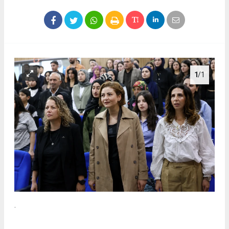
1
/1
.