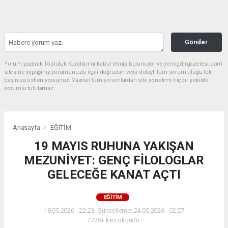
Gönder
Yorum yazarak Topluluk Kuralları’nı kabul etmiş bulunuyor ve yeniigdirgazetesi.com
sitesine yaptığınız yorumunuzla ilgili doğrudan veya dolaylı tüm sorumluluğu tek
başınıza üstleniyorsunuz. Yazılan tüm yorumlardan site yönetimi hiçbir şekilde
sorumlu tutulamaz.
Anasayfa
EĞİTİM
19 MAYIS RUHUNA YAKIŞAN
MEZUNİYET: GENÇ FİLOLOGLAR
GELECEĞE KANAT AÇTI
EĞİTİM
18.05.2026 - 22:23, Güncelleme: 24.05.2026 - 02:27
7729+ kez okundu.