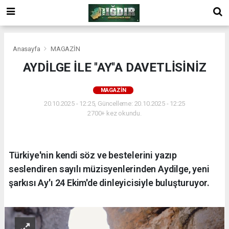
Anasayfa
MAGAZİN
AYDİLGE İLE ''AY''A DAVETLİSİNİZ
MAGAZİN
20.10.2025 - 12:25, Güncelleme: 20.10.2025 - 12:25
2700+ kez okundu.
Türkiye'nin kendi söz ve bestelerini yazıp
seslendiren sayılı müzisyenlerinden Aydilge, yeni
şarkısı Ay'ı 24 Ekim'de dinleyicisiyle buluşturuyor.