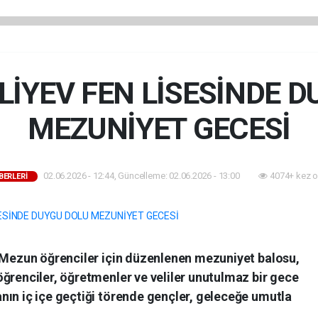
LİYEV FEN LİSESİNDE D
MEZUNİYET GECESİ
02.06.2026 - 12:44, Güncelleme: 02.06.2026 - 13:00
4074+ kez o
BERLERİ
e Mezun öğrenciler için düzenlenen mezuniyet balosu,
ğrenciler, öğretmenler ve veliler unutulmaz bir gece
nın iç içe geçtiği törende gençler, geleceğe umutla