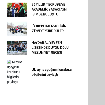
36 YILLIK TECRÜBE VE
AKADEMİK BAŞARI AYNI
İSİMDE BULUŞTU
IĞDIR’IN HAFIZASI İÇİN
ZİRVEYE YÜRÜDÜLER
HAYDAR ALİYEV FEN
LİSESİNDE DUYGU DOLU
MEZUNİYET GECESİ
Ukrayna uçağının karakutu
bilgilerini paylaştı