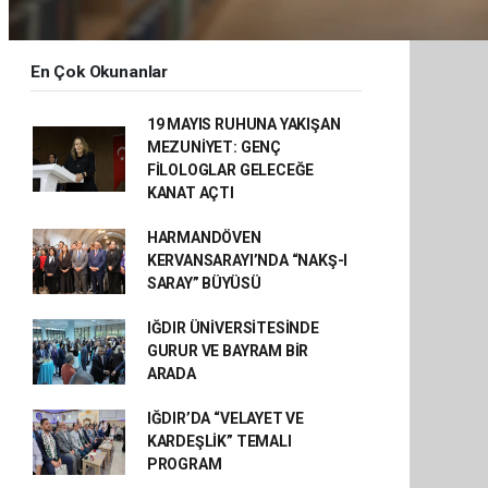
En Çok Okunanlar
19 MAYIS RUHUNA YAKIŞAN
MEZUNİYET: GENÇ
FİLOLOGLAR GELECEĞE
KANAT AÇTI
HARMANDÖVEN
KERVANSARAYI’NDA “NAKŞ-I
SARAY” BÜYÜSÜ
IĞDIR ÜNİVERSİTESİNDE
GURUR VE BAYRAM BİR
ARADA
IĞDIR’DA “VELAYET VE
KARDEŞLİK” TEMALI
PROGRAM