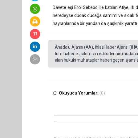
Davete eşi Erol Sebebci ile katılan Atiye, il
neredeyse dudak dudağa samimi ve sıcak fot
hayranlarında bir yandan da şaşkınlık yarattı.
Anadolu Ajansı (AA), İhlas Haber Ajansı (İHA
tüm haberler, sitemizin editörlerinin müdaha
alan hukuki muhataplar haberi geçen ajanslar
Okuyucu Yorumları
(0)