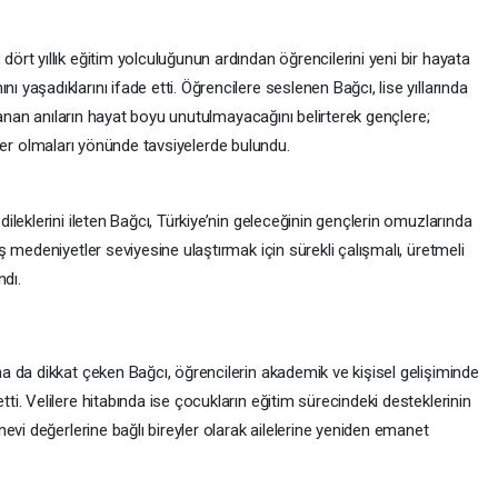
rt yıllık eğitim yolculuğunun ardından öğrencilerini yeni bir hayata
aşadıklarını ifade etti. Öğrencilere seslenen Bağcı, lise yıllarında
şanan anıların hayat boyu unutulmayacağını belirterek gençlere;
reyler olmaları yönünde tavsiyelerde bulundu.
leklerini ileten Bağcı, Türkiye’nin geleceğinin gençlerin omuzlarında
 medeniyetler seviyesine ulaştırmak için sürekli çalışmalı, üretmeli
ndı.
 da dikkat çeken Bağcı, öğrencilerin akademik ve kişisel gelişiminde
. Velilere hitabında ise çocukların eğitim sürecindeki desteklerinin
evi değerlerine bağlı bireyler olarak ailelerine yeniden emanet