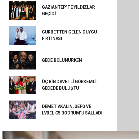
GAZİANTEP’TE YILDIZLAR
GEÇİDİ
GURBETTEN GELEN DUYGU
FIRTINASI
GECE BÖLÜNÜRKEN
ÜÇ BİN DAVETLİ GÖRKEMLİ
GECEDE BULUŞTU
DEMET AKALIN, SEFO VE
LVBEL C5 BODRUM’U SALLADI