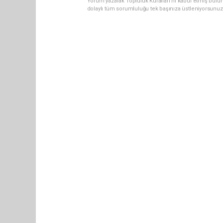
Yorum yazarak Topluluk Kuralları’nı kabul etmiş bulun
dolaylı tüm sorumluluğu tek başınıza üstleniyorsunuz