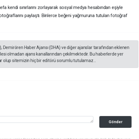
k defa kendi sınırlarını zorlayarak sosyal medya hesabından eşiyle
oğraflarını paylaştı. Binlerce beğeni yağmuruna tutulan fotoğraf
), Demirören Haber Ajansı (DHA) ve diğer ajanslar tarafından eklenen
lesi olmadan ajans kanallarından çekilmektedir. Bu haberlerde yer
 olup sitemizin hiç bir editörü sorumlu tutulamaz...
Gönder