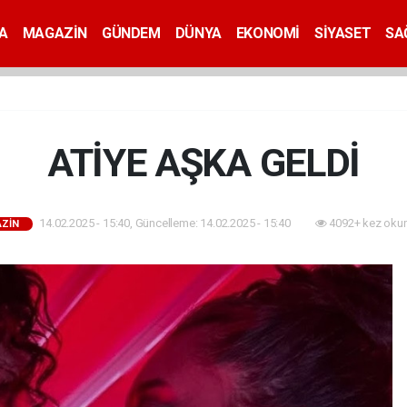
A
MAGAZİN
GÜNDEM
DÜNYA
EKONOMİ
SİYASET
SA
ATİYE AŞKA GELDİ
14.02.2025 - 15:40, Güncelleme: 14.02.2025 - 15:40
4092+ kez oku
ZİN