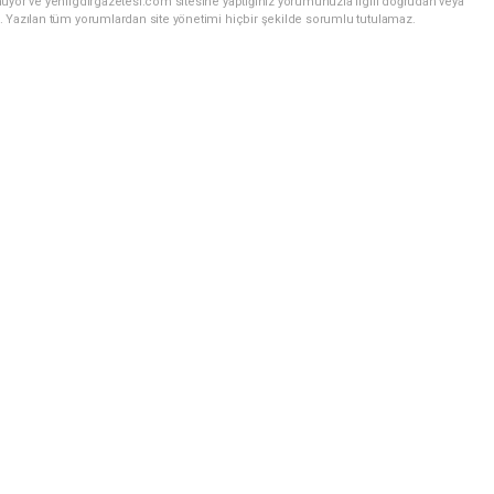
uyor ve yeniigdirgazetesi.com sitesine yaptığınız yorumunuzla ilgili doğrudan veya
. Yazılan tüm yorumlardan site yönetimi hiçbir şekilde sorumlu tutulamaz.