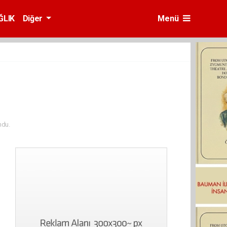
ĞLIK
Diğer
Menü
ndu.