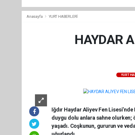
Anasayfa
YURT HABERLERİ
HAYDAR A
YURT HA
Iğdır Haydar Aliyev Fen Lisesi’nd
duygu dolu anlara sahne olurken; ö
yaşadı. Coşkunun, gururun ve veda
uğurlandı.