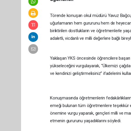
Törende konuşan okul müdürü Yavuz Bağcı, dö
uğurlamanın hem gururunu hem de heyecanını y
biriktirilen dostlukların ve öğretmenlerle ya
adaletli, vicdanlı ve milli değerlere bağlı bi
Yaklaşan YKS öncesinde öğrencilere başarı di
yükseleceğini vurgulayarak, “Ülkemizi çağdaş
ve kendinizi geliştirmelisiniz” ifadelerini kulla
Konuşmasında öğretmenlerin fedakârlıklarına
emeği bulunan tüm öğretmenlere teşekkür etti
önemine vurgu yaparak, gençleri milli ve man
etmenin gururunu yaşadıklarını söyledi.