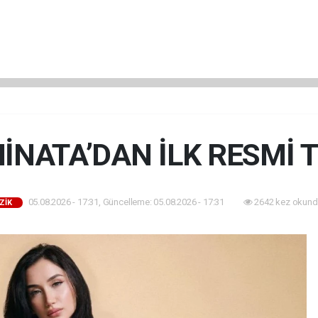
İNATA’DAN İLK RESMİ T
05.08.2026 - 17:31, Güncelleme: 05.08.2026 - 17:31
2642 kez okund
ZİK