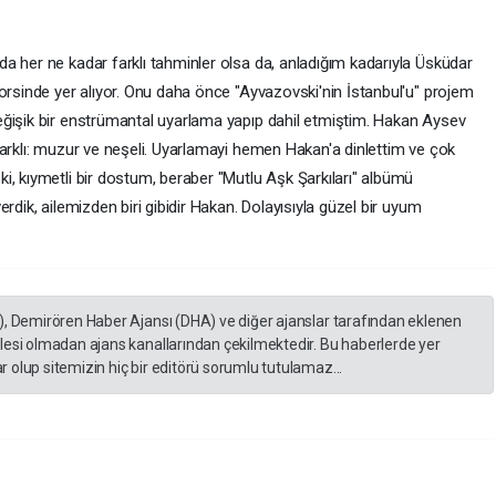
a her ne kadar farklı tahminler olsa da, anladığım kadarıyla Üsküdar
orsinde yer alıyor. Onu daha önce "Ayvazovski'nin İstanbul'u" projem
eğişik bir enstrümantal uyarlama yapıp dahil etmiştim. Hakan Aysev
farklı: muzur ve neşeli. Uyarlamayi hemen Hakan'a dinlettim ve çok
i, kıymetli bir dostum, beraber "Mutlu Aşk Şarkıları" albümü
rdik, ailemizden biri gibidir Hakan. Dolayısıyla güzel bir uyum
), Demirören Haber Ajansı (DHA) ve diğer ajanslar tarafından eklenen
lesi olmadan ajans kanallarından çekilmektedir. Bu haberlerde yer
 olup sitemizin hiç bir editörü sorumlu tutulamaz...