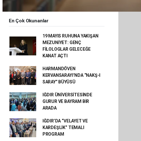
En Çok Okunanlar
19 MAYIS RUHUNA YAKIŞAN
MEZUNİYET: GENÇ
FİLOLOGLAR GELECEĞE
KANAT AÇTI
HARMANDÖVEN
KERVANSARAYI’NDA “NAKŞ-I
SARAY” BÜYÜSÜ
IĞDIR ÜNİVERSİTESİNDE
GURUR VE BAYRAM BİR
ARADA
IĞDIR’DA “VELAYET VE
KARDEŞLİK” TEMALI
PROGRAM