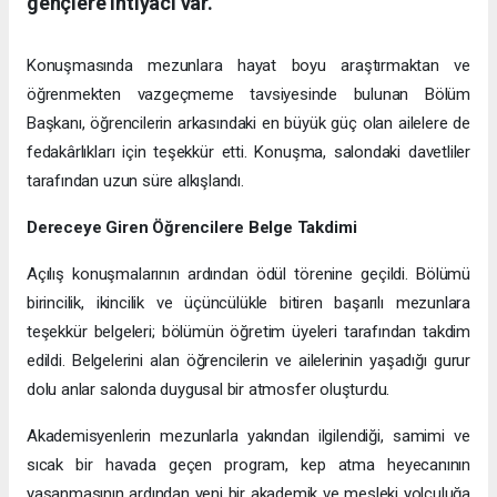
gençlere ihtiyacı var."
Konuşmasında mezunlara hayat boyu araştırmaktan ve
öğrenmekten vazgeçmeme tavsiyesinde bulunan Bölüm
Başkanı, öğrencilerin arkasındaki en büyük güç olan ailelere de
fedakârlıkları için teşekkür etti. Konuşma, salondaki davetliler
tarafından uzun süre alkışlandı.
Dereceye Giren Öğrencilere Belge Takdimi
Açılış konuşmalarının ardından ödül törenine geçildi. Bölümü
birincilik, ikincilik ve üçüncülükle bitiren başarılı mezunlara
teşekkür belgeleri; bölümün öğretim üyeleri tarafından takdim
edildi. Belgelerini alan öğrencilerin ve ailelerinin yaşadığı gurur
dolu anlar salonda duygusal bir atmosfer oluşturdu.
Akademisyenlerin mezunlarla yakından ilgilendiği, samimi ve
sıcak bir havada geçen program, kep atma heyecanının
yaşanmasının ardından yeni bir akademik ve mesleki yolculuğa