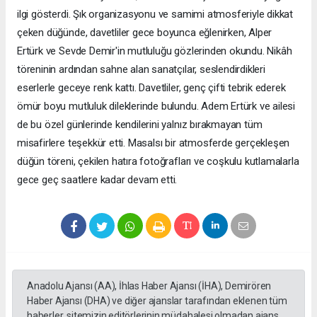
ilgi gösterdi. Şık organizasyonu ve samimi atmosferiyle dikkat
çeken düğünde, davetliler gece boyunca eğlenirken, Alper
Ertürk ve Sevde Demir'in mutluluğu gözlerinden okundu. Nikâh
töreninin ardından sahne alan sanatçılar, seslendirdikleri
eserlerle geceye renk kattı. Davetliler, genç çifti tebrik ederek
ömür boyu mutluluk dileklerinde bulundu. Adem Ertürk ve ailesi
de bu özel günlerinde kendilerini yalnız bırakmayan tüm
misafirlere teşekkür etti. Masalsı bir atmosferde gerçekleşen
düğün töreni, çekilen hatıra fotoğrafları ve coşkulu kutlamalarla
gece geç saatlere kadar devam etti.
Anadolu Ajansı (AA), İhlas Haber Ajansı (İHA), Demirören
Haber Ajansı (DHA) ve diğer ajanslar tarafından eklenen tüm
haberler, sitemizin editörlerinin müdahalesi olmadan ajans