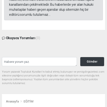
kanallarından çekilmektedir. Bu haberlerde yer alan hukuki
muhataplar haberi geçen ajanslar olup sitemizin hiç bir
editörü sorumlu tutulamaz...
Okuyucu Yorumları
(0)
Gönder
Yorum yazarak Topluluk Kuralları’nı kabul etmiş bulunuyor ve yeniigdirgazetesi.com
sitesine yaptığınız yorumunuzla ilgili doğrudan veya dolaylı tüm sorumluluğu tek
başınıza üstleniyorsunuz. Yazılan tüm yorumlardan site yönetimi hiçbir şekilde
sorumlu tutulamaz.
Anasayfa
EĞİTİM