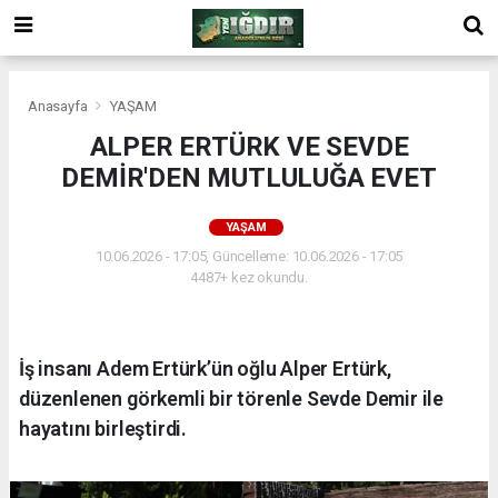
Anasayfa
YAŞAM
ALPER ERTÜRK VE SEVDE
DEMİR'DEN MUTLULUĞA EVET
YAŞAM
10.06.2026 - 17:05, Güncelleme: 10.06.2026 - 17:05
4487+ kez okundu.
İş insanı Adem Ertürk’ün oğlu Alper Ertürk,
düzenlenen görkemli bir törenle Sevde Demir ile
hayatını birleştirdi.