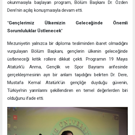
okunmasıyla başlayan program, Bölüm Başkanı Dr. Özden
Dere’nin açılış konuşmasıyla devam etti.
"Gençlerimiz Ülkemizin Geleceğinde Önemli
Sorumluluklar Üstlenecek"
Mezuniyetin yalnızca bir diploma tesliminden ibaret olmadığını
vurgulayan Bölüm Başkanı, gençlerin ülkenin geleceğinde
üstleneceği kritik rollere dikkat çekti. Programın 19 Mayıs
Atatürk’ü Anma, Gençlik ve Spor Bayramı arifesinde
gerçekleşmesinin ayrı bir anlam taşıdığını belirten Dr. Dere,
Mustafa Kemal Atatürk’ün gençliğe duyduğu güvenin,
Türkiye’nin yarınlarını şekillendiren en temel değerlerden biri
olduğunu ifade etti.