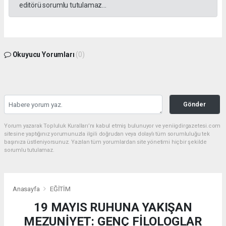
editörü sorumlu tutulamaz...
Okuyucu Yorumları
(0)
Gönder
Yorum yazarak Topluluk Kuralları’nı kabul etmiş bulunuyor ve yeniigdirgazetesi.com
sitesine yaptığınız yorumunuzla ilgili doğrudan veya dolaylı tüm sorumluluğu tek
başınıza üstleniyorsunuz. Yazılan tüm yorumlardan site yönetimi hiçbir şekilde
sorumlu tutulamaz.
Anasayfa
EĞİTİM
19 MAYIS RUHUNA YAKIŞAN
MEZUNİYET: GENÇ FİLOLOGLAR