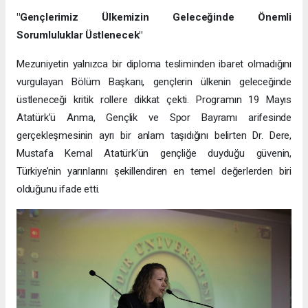
"Gençlerimiz Ülkemizin Geleceğinde Önemli
Sorumluluklar Üstlenecek"
Mezuniyetin yalnızca bir diploma tesliminden ibaret olmadığını
vurgulayan Bölüm Başkanı, gençlerin ülkenin geleceğinde
üstleneceği kritik rollere dikkat çekti. Programın 19 Mayıs
Atatürk’ü Anma, Gençlik ve Spor Bayramı arifesinde
gerçekleşmesinin ayrı bir anlam taşıdığını belirten Dr. Dere,
Mustafa Kemal Atatürk’ün gençliğe duyduğu güvenin,
Türkiye’nin yarınlarını şekillendiren en temel değerlerden biri
olduğunu ifade etti.