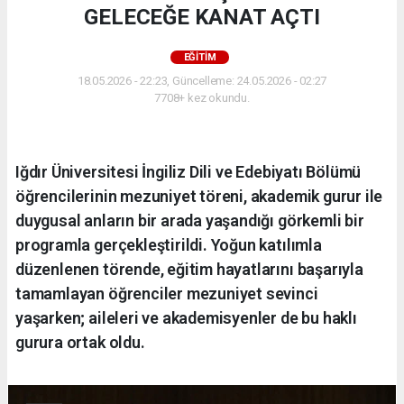
GELECEĞE KANAT AÇTI
EĞİTİM
18.05.2026 - 22:23, Güncelleme: 24.05.2026 - 02:27
7708+ kez okundu.
Iğdır Üniversitesi İngiliz Dili ve Edebiyatı Bölümü
öğrencilerinin mezuniyet töreni, akademik gurur ile
duygusal anların bir arada yaşandığı görkemli bir
programla gerçekleştirildi. Yoğun katılımla
düzenlenen törende, eğitim hayatlarını başarıyla
tamamlayan öğrenciler mezuniyet sevinci
yaşarken; aileleri ve akademisyenler de bu haklı
gurura ortak oldu.