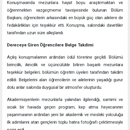
Konuşmasında mezunlara hayat boyu araştırmaktan ve
öğrenmekten vazgeçmeme tavsiyesinde bulunan Bölüm
Başkanı, öğrencilerin arkasındaki en büyük güç olan ailelere de
fedakârlıkları için teşekkür etti. Konuşma, salondaki davetliler
tarafından uzun süre alkışlandı.
Dereceye Giren Öğrencilere Belge Takdimi
Açılış konuşmalarının ardından ödül törenine geçildi. Bölümü
birincilik, ikincilik ve üçüncülükle bitiren başarılı mezunlara
teşekkür belgeleri; bölümün öğretim üyeleri tarafından takdim
edildi. Belgelerini alan öğrencilerin ve ailelerinin yaşadığı gurur
dolu anlar salonda duygusal bir atmosfer oluşturdu.
Akademisyenlerin mezunlarla yakından ilgilendiği, samimi ve
sıcak bir havada geçen program, kep atma heyecanının
yaşanmasının ardından yeni bir akademik ve mesleki yolculuğa
ilk adımlarını atan gençlerin toplu hatıra fotoğrafı çektirmesiyle
sona erdi.