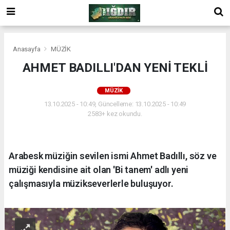
Anasayfa
MÜZİK
AHMET BADILLI'DAN YENİ TEKLİ
MÜZİK
13.10.2025 - 10:49, Güncelleme: 13.10.2025 - 10:49
2583+ kez okundu.
Arabesk müziğin sevilen ismi Ahmet Badıllı, söz ve
müziği kendisine ait olan 'Bi tanem' adlı yeni
çalışmasıyla müzikseverlerle buluşuyor.