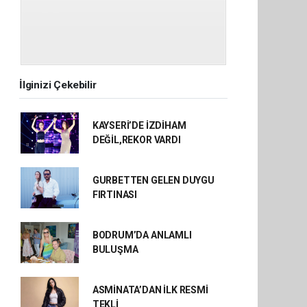
İlginizi Çekebilir
KAYSERİ’DE İZDİHAM
DEĞİL,REKOR VARDI
GURBETTEN GELEN DUYGU
FIRTINASI
BODRUM’DA ANLAMLI
BULUŞMA
ASMİNATA’DAN İLK RESMİ
TEKLİ