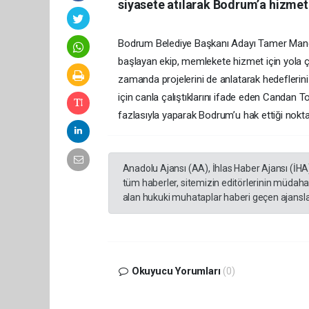
siyasete atılarak Bodrum’a hizmet i
Bodrum Belediye Başkanı Adayı Tamer Mandal
başlayan ekip, memlekete hizmet için yola çık
zamanda projelerini de anlatarak hedeflerini
için canla çalıştıklarını ifade eden Candan T
fazlasıyla yaparak Bodrum’u hak ettiği noktaya
Anadolu Ajansı (AA), İhlas Haber Ajansı (İHA
tüm haberler, sitemizin editörlerinin müdaha
alan hukuki muhataplar haberi geçen ajanslar
Okuyucu Yorumları
(0)