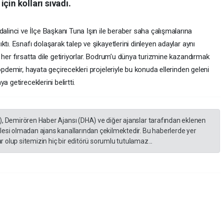
çin kolları sıvadı.
inci ve İlçe Başkanı Tuna Işın ile beraber saha çalışmalarına
tı. Esnafı dolaşarak talep ve şikayetlerini dinleyen adaylar aynı
 her fırsatta dile getiriyorlar. Bodrum’u dünya turizmine kazandırmak
opdemir, hayata geçirecekleri projeleriyle bu konuda ellerinden geleni
 getireceklerini belirtti.
), Demirören Haber Ajansı (DHA) ve diğer ajanslar tarafından eklenen
lesi olmadan ajans kanallarından çekilmektedir. Bu haberlerde yer
 olup sitemizin hiç bir editörü sorumlu tutulamaz...