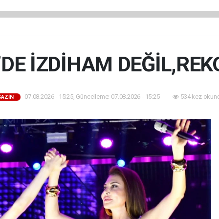
’DE İZDİHAM DEĞİL,REK
07.08.2026 - 15:25, Güncelleme: 07.08.2026 - 15:25
534 kez okun
AZİN