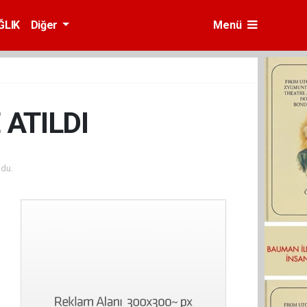
ĞLIK
Diğer
Menü
 ATILDI
du.