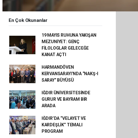
En Çok Okunanlar
19 MAYIS RUHUNA YAKIŞAN
MEZUNİYET: GENÇ
FİLOLOGLAR GELECEĞE
KANAT AÇTI
HARMANDÖVEN
KERVANSARAYI’NDA “NAKŞ-I
SARAY” BÜYÜSÜ
IĞDIR ÜNİVERSİTESİNDE
GURUR VE BAYRAM BİR
ARADA
IĞDIR’DA “VELAYET VE
KARDEŞLİK” TEMALI
PROGRAM