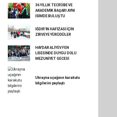
36 YILLIK TECRÜBE VE
AKADEMİK BAŞARI AYNI
İSİMDE BULUŞTU
IĞDIR’IN HAFIZASI İÇİN
ZİRVEYE YÜRÜDÜLER
HAYDAR ALİYEV FEN
LİSESİNDE DUYGU DOLU
MEZUNİYET GECESİ
Ukrayna uçağının karakutu
bilgilerini paylaştı