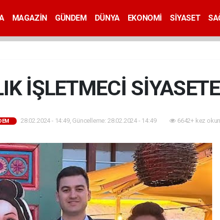
A
MAGAZİN
GÜNDEM
DÜNYA
EKONOMİ
SİYASET
SA
LIK İŞLETMECİ SİYASETE
28.02.2024 - 14:49, Güncelleme: 28.02.2024 - 14:49
6642+ kez okun
DEM